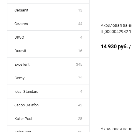
Cersanit
13
Cezares
44
Акриловая ванн
Щ0000042932 1
DIWO
4
14 930 руб.
/
Duravit
16
Excellent
345
Под
Gemy
72
Купить в 1 кл
Ideal Standard
4
В избранное
Jacob Delafon
42
Koller Pool
28
Акриловая ванн