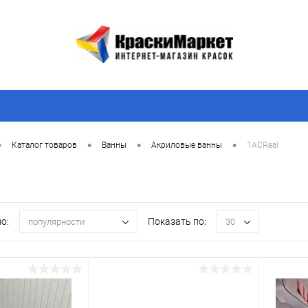
•
•
•
•
Каталог товаров
Ванны
Акриловые ванны
1ACReal
о:
Показать по:
популярности
30