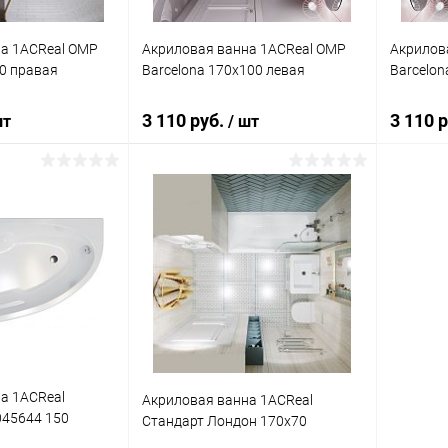
а 1ACReal ОМР
Акриловая ванна 1ACReal ОМР
Акрилов
00 правая
Barcelona 170x100 левая
Barcelon
3 110 руб.
3 110 
шт
/ шт
корзину
В корзину
ик
Сравнение
Купить в 1 клик
Сравнение
Купит
Под заказ
В избранное
Под заказ
В изб
а 1ACReal
Акриловая ванна 1ACReal
45644 150
Стандарт Лондон 170x70