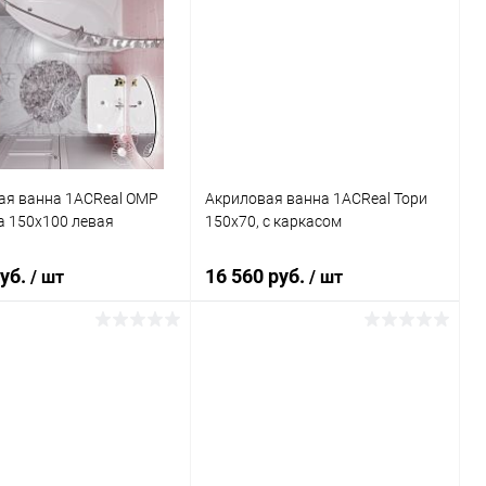
ая ванна 1ACReal ОМР
Акриловая ванна 1ACReal Тори
a 150x100 левая
150x70, с каркасом
руб.
16 560 руб.
/ шт
/ шт
В корзину
Подписаться
ь в 1 клик
Сравнение
Купить в 1 клик
Сравнение
ранное
Под заказ
В избранное
Недоступно