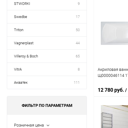
STWORKI
9
В 
Swedbe
17
Купить в 1 кл
Triton
50
В избранное
Vagnerplast
44
Villeroy & Boch
65
Акриловая ванн
VitrA
8
Щ0000046114 1
Акватек
111
12 780 руб.
/
ФИЛЬТР ПО ПАРАМЕТРАМ
Под
Розничная цена