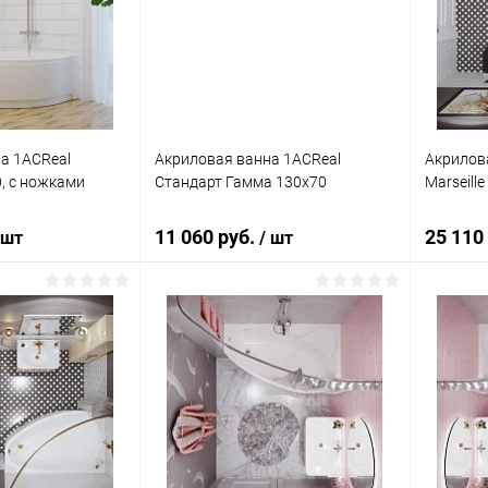
ик
Сравнение
Купить в 1 клик
Сравнение
Купит
Недоступно
В избранное
Недоступно
В изб
а 1ACReal
Акриловая ванна 1ACReal
Акрилов
, с ножками
Стандарт Гамма 130x70
Marseill
11 060 руб.
25 110
 шт
/ шт
корзину
Подписаться
ик
Сравнение
Купить в 1 клик
Сравнение
Купит
Под заказ
В избранное
Недоступно
В изб