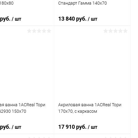
180x80
Стандарт Гамма 140x70
 руб.
13 840 руб.
/ шт
/ шт
Подписаться
Подписаться
ь в 1 клик
Сравнение
Купить в 1 клик
Сравнение
ранное
Недоступно
В избранное
Недоступно
ая ванна 1ACReal Тори
Акриловая ванна 1ACReal Тори
2930 150x70
170x70, с каркасом
 руб.
17 910 руб.
/ шт
/ шт