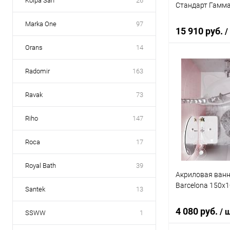
Kolpa San
26
Стандарт Гамма
Marka One
97
15 910 руб.
/
Orans
14
Radomir
163
Под
Ravak
73
Купить в 1 кл
В избранное
Riho
147
Roca
17
Royal Bath
39
Акриловая ванн
Barcelona 150x
Santek
13
4 080 руб.
/ 
SSWW
1