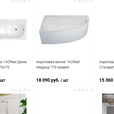
корзину
Подписаться
ик
Сравнение
Купить в 1 клик
Сравнение
Купит
Под заказ
В избранное
Недоступно
В изб
а 1ACReal Дюна
Акриловая ванна 1ACReal
Акрилов
70x70
Мадрид 170 правая
Стандар
18 090 руб.
15 360
 шт
/ шт
писаться
Подписаться