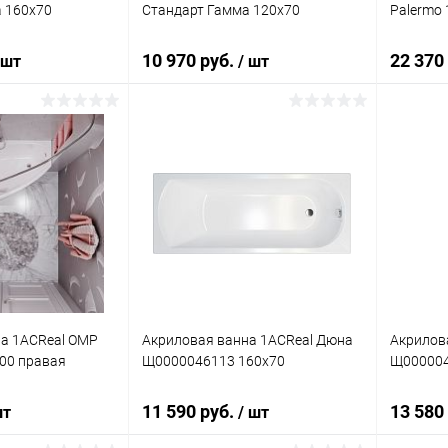
 160x70
Стандарт Гамма 120x70
Palermo 
10 970 руб.
22 370
 шт
/ шт
писаться
Подписаться
ик
Сравнение
Купить в 1 клик
Сравнение
Купит
Недоступно
В избранное
Недоступно
В изб
а 1ACReal ОМР
Акриловая ванна 1ACReal Дюна
Акрилов
100 правая
Щ0000046113 160x70
Щ000004
11 590 руб.
13 580
шт
/ шт