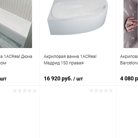
а 1ACReal Дюна
Акриловая ванна 1ACReal
Акрилов
сом
Мадрид 150 правая
Barcelon
16 920 руб.
4 080 
 шт
/ шт
писаться
Подписаться
ик
Сравнение
Купить в 1 клик
Сравнение
Купит
Недоступно
В избранное
Недоступно
В изб