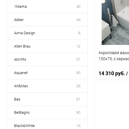
1MarKa
40
Abber
44
Aima Design
8
Allen Brau
12
Акриловая ванн
150x70, с карка
AM.PM
57
14 310 руб.
Aquanet
90
/
Art&Max
25
Под
Bas
61
Купить в 1 кл
BelBagno
90
В избранное
Black&White
15