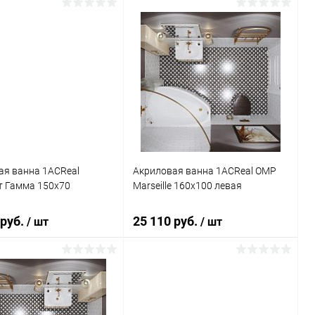
Подписаться
Подписаться
ь в 1 клик
Сравнение
Купить в 1 клик
Сравнение
ранное
Недоступно
В избранное
Недоступно
ая ванна 1ACReal
Акриловая ванна 1ACReal ОМР
т Гамма 150x70
Marseille 160x100 левая
 руб.
25 110 руб.
/ шт
/ шт
Подписаться
В корзину