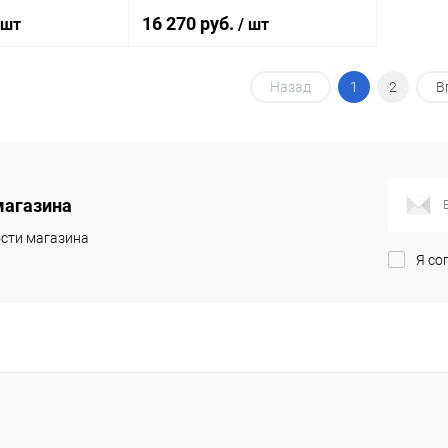
16 270 руб.
 шт
/ шт
Назад
1
2
В
писаться
Подписаться
ик
Сравнение
Купить в 1 клик
Сравнение
Недоступно
В избранное
Недоступно
магазина
сти магазина
Я со