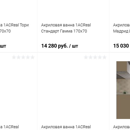
а 1ACReal Тори
Акриловая ванна 1ACReal
Акрилов
70x70
Стандарт Гамма 170x70
Мадрид 
14 280 руб.
15 030
 шт
/ шт
писаться
Подписаться
ик
Сравнение
Купить в 1 клик
Сравнение
Купит
Недоступно
В избранное
Недоступно
В изб
а 1ACReal
Акриловая ванна 1ACReal
Акрилов