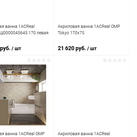
ая ванна 1ACReal
Акриловая ванна 1ACReal ОМР
Щ0000045645 170 левая
Tokyo 170x75
 руб.
21 620 руб.
/ шт
/ шт
Подписаться
Подписаться
ь в 1 клик
Сравнение
Купить в 1 клик
Сравнение
ранное
Недоступно
В избранное
Недоступно
ая ванна 1ACReal ОМР
Акриловая ванна 1ACReal