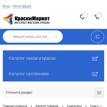
Вход
Регистрация
0
0
Каталог лаков и красок
Каталог сантехники
Уточнить раздел
•
•
•
Главная страница
Каталог товаров
Смесители
Смесители 