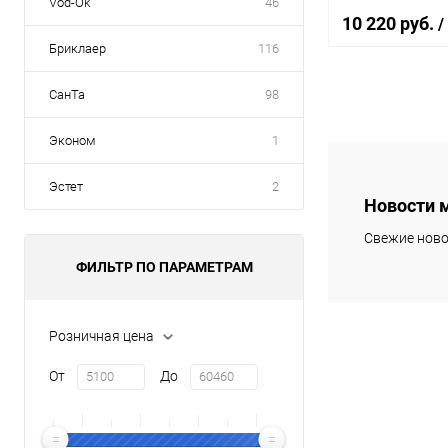
Vod-Ok
46
10 220 руб.
/
Бриклаер
116
СанТа
98
В 
Эконом
1
Купить в 1 кл
Эстет
2
В избранное
Новости 
Свежие ново
ФИЛЬТР ПО ПАРАМЕТРАМ
Розничная цена
От
До