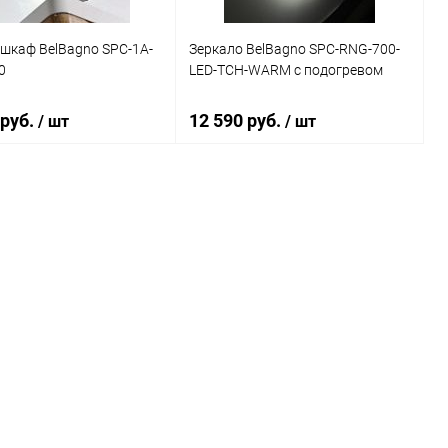
шкаф BelBagno SPC-1A-
Зеркало BelBagno SPC-RNG-700-
0
LED-TCH-WARM с подогревом
 руб.
12 590 руб.
/ шт
/ шт
В корзину
В корзину
ь в 1 клик
Сравнение
Купить в 1 клик
Сравнение
ранное
Под заказ
В избранное
Под заказ