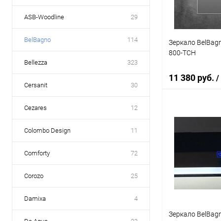
ASB-Woodline
29
BelBagno
114
Зеркало BelBag
800-TCH
Bellezza
323
11 380 руб.
/
Cersanit
30
Cezares
12
В 
Colombo Design
11
Купить в 1 кл
Comforty
72
В избранное
Corozo
25
Damixa
4
Зеркало BelBag