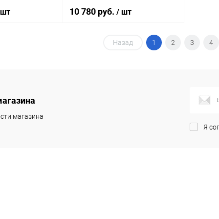
10 780 руб.
 шт
/ шт
Назад
1
2
3
4
корзину
В корзину
ик
Сравнение
Купить в 1 клик
Сравнение
Под заказ
В избранное
Под заказ
магазина
сти магазина
Я со