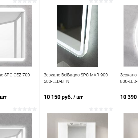
корзину
В корзину
ик
Сравнение
Купить в 1 клик
Сравнение
Купит
Под заказ
В избранное
Под заказ
В изб
no SPC-CEZ-700-
Зеркало BelBagno SPC-MAR-900-
Зеркало 
600-LED-BTN
800-LED
10 150 руб.
10 390
 шт
/ шт
корзину
В корзину