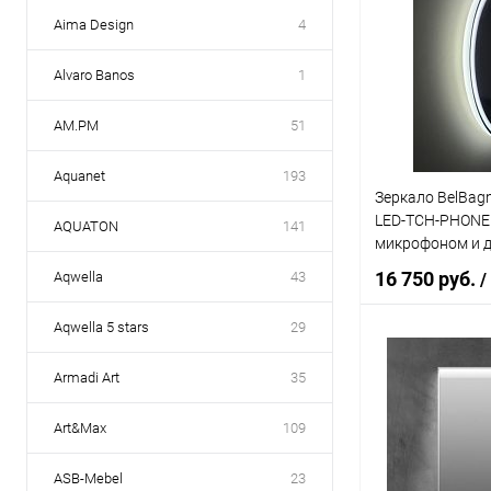
Aima Design
4
Alvaro Banos
1
AM.PM
51
Aquanet
193
Зеркало BelBag
LED-TCH-PHONE с
AQUATON
141
микрофоном и 
16 750 руб.
Aqwella
43
/
Aqwella 5 stars
29
В 
Armadi Art
35
Купить в 1 кл
Art&Max
109
В избранное
ASB-Mebel
23