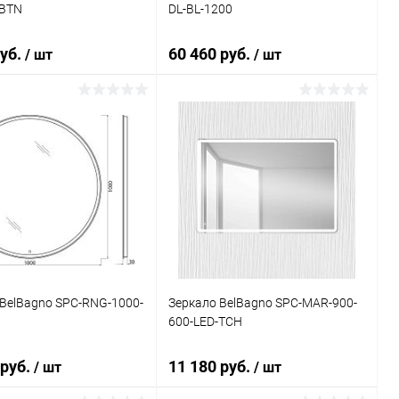
-BTN
DL-BL-1200
руб.
60 460 руб.
/ шт
/ шт
В корзину
В корзину
ь в 1 клик
Сравнение
Купить в 1 клик
Сравнение
ранное
Под заказ
В избранное
Под заказ
BelBagno SPC-RNG-1000-
Зеркало BelBagno SPC-MAR-900-
600-LED-TCH
 руб.
11 180 руб.
/ шт
/ шт