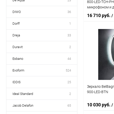
De Aqua
23
800-LED-TCH-PHO
микрофоном и 
DIWO
36
16 710 руб.
/
Dorff
1
Dreja
33
В 
Duravit
2
Купить в 1 кл
В избранное
Esbano
44
Evoform
524
IDDIS
25
Зеркало BelBag
900-LED-BTN
Ideal Standard
2
10 030 руб.
/
Jacob Delafon
65