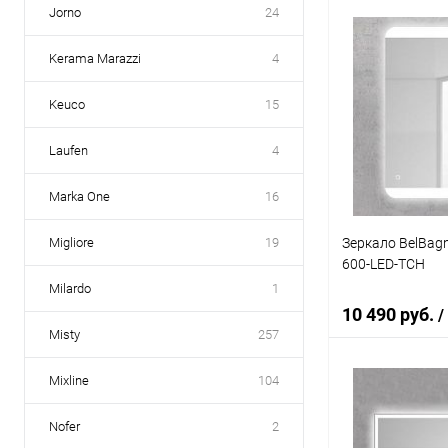
Jorno
24
В 
Kerama Marazzi
4
Купить в 1 кл
Keuco
15
В избранное
Laufen
4
Marka One
16
Зеркало BelBag
Migliore
19
600-LED-TCH
Milardo
1
10 490 руб.
/
Misty
257
Mixline
104
В 
Nofer
2