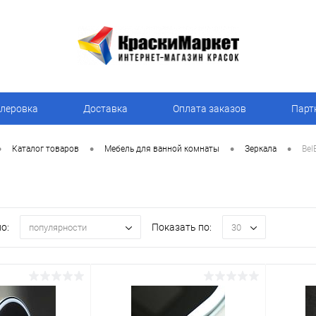
леровка
Доставка
Оплата заказов
Парт
•
•
•
•
Каталог товаров
Мебель для ванной комнаты
Зеркала
Bel
о:
Показать по:
популярности
30