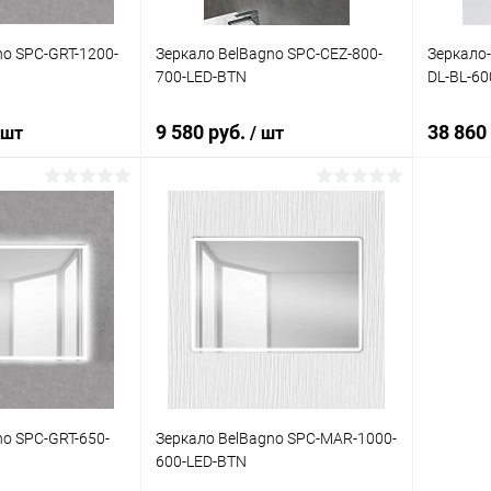
no SPC-GRT-1200-
Зеркало BelBagno SPC-CEZ-800-
Зеркало-
700-LED-BTN
DL-BL-60
9 580 руб.
38 860
 шт
/ шт
корзину
В корзину
ик
Сравнение
Купить в 1 клик
Сравнение
Купит
Под заказ
В избранное
Под заказ
В изб
no SPC-GRT-650-
Зеркало BelBagno SPC-MAR-1000-
600-LED-BTN