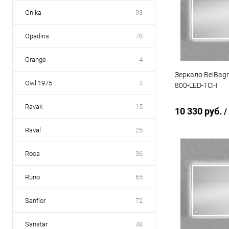
Купить в 1 кл
Onika
93
В избранное
Opadiris
78
Orange
4
Зеркало BelBag
Owl 1975
3
800-LED-TCH
Ravak
15
10 330 руб.
/
Raval
25
В 
Roca
36
Runo
65
Купить в 1 кл
В избранное
Sanflor
72
Sanstar
48