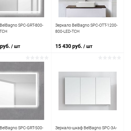
BelBagno SPC-GRT-800-
Зеркало BelBagno SPC-OTT-1200-
-TCH
800-LED-TCH
 руб.
15 430 руб.
/ шт
/ шт
В корзину
В корзину
ь в 1 клик
Сравнение
Купить в 1 клик
Сравнение
ранное
Под заказ
В избранное
Под заказ
BelBagno SPC-GRT-500-
Зеркало-шкаф BelBagno SPC-3A-