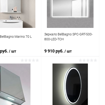
ь в 1 клик
Сравнение
Купить в 1 клик
Сравнение
ранное
Под заказ
В избранное
Под заказ
Зеркало BelBagno SPC-GRT-500-
BelBagno Marino 70 L
800-LED-TCH
 руб.
9 910 руб.
/ шт
/ шт
В корзину
В корзину
ь в 1 клик
Сравнение
Купить в 1 клик
Сравнение
ранное
Под заказ
В избранное
Под заказ