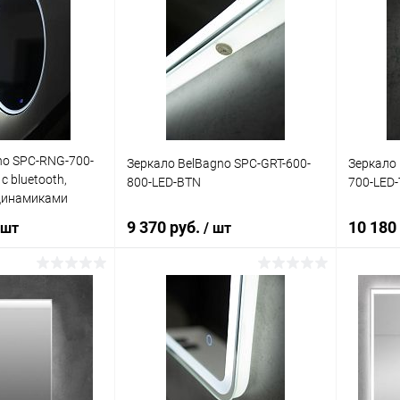
no SPC-RNG-700-
Зеркало BelBagno SPC-GRT-600-
Зеркало 
 bluetooth,
800-LED-BTN
700-LED
динамиками
9 370 руб.
10 180
 шт
/ шт
корзину
В корзину
ик
Сравнение
Купить в 1 клик
Сравнение
Купит
Под заказ
В избранное
Под заказ
В изб