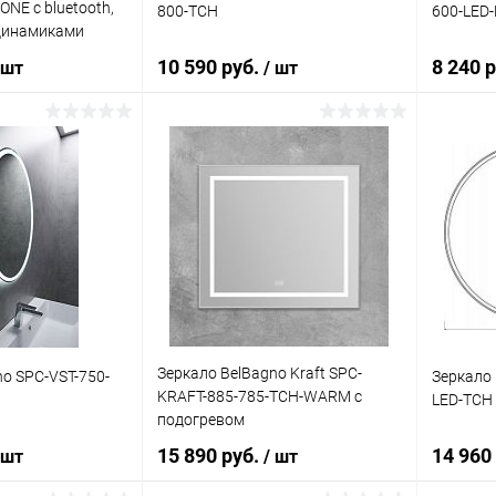
NE с bluetooth,
800-TCH
600-LED
динамиками
10 590 руб.
8 240 
 шт
/ шт
корзину
В корзину
ик
Сравнение
Купить в 1 клик
Сравнение
Купит
Под заказ
В избранное
Под заказ
В изб
Зеркало BelBagno Kraft SPC-
no SPC-VST-750-
Зеркало 
KRAFT-885-785-TCH-WARM с
LED-TCH
подогревом
15 890 руб.
14 960
 шт
/ шт