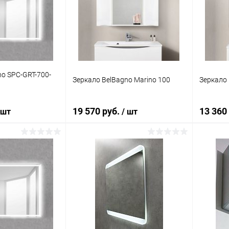
ик
Сравнение
Купить в 1 клик
Сравнение
Купит
Под заказ
В избранное
Под заказ
В изб
no SPC-GRT-700-
Зеркало BelBagno Marino 100
Зеркало 
19 570 руб.
13 360
 шт
/ шт
корзину
В корзину
ик
Сравнение
Купить в 1 клик
Сравнение
Купит
Под заказ
В избранное
Под заказ
В изб