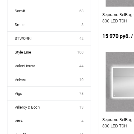
Sanvit
68
Зеркало BelBag
800-LED-TCH
Smile
3
15 970 руб.
/
STWORKI
42
Style Line
100
В 
ValenHouse
44
Купить в 1 кл
Velvex
10
В избранное
Vigo
78
Villeroy & Boch
13
Зеркало BelBag
VitrA
4
800-LED-TCH