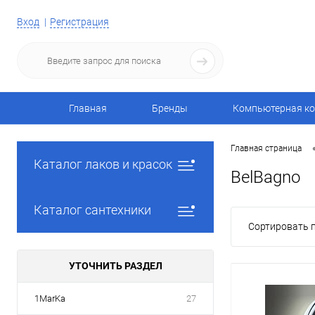
Вход
Регистрация
Главная
Бренды
Компьютерная ко
Главная страница
Каталог лаков и красок
BelBagno
Каталог сантехники
Сортировать п
УТОЧНИТЬ РАЗДЕЛ
1MarKa
27