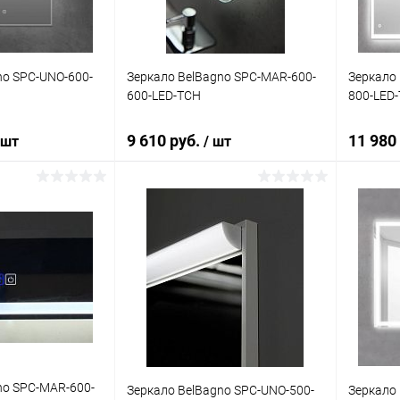
no SPC-UNO-600-
Зеркало BelBagno SPC-MAR-600-
Зеркало 
600-LED-TCH
800-LED
9 610 руб.
11 980
 шт
/ шт
корзину
В корзину
ик
Сравнение
Купить в 1 клик
Сравнение
Купит
Под заказ
В избранное
Под заказ
В изб
no SPC-MAR-600-
Зеркало BelBagno SPC-UNO-500-
Зеркало 