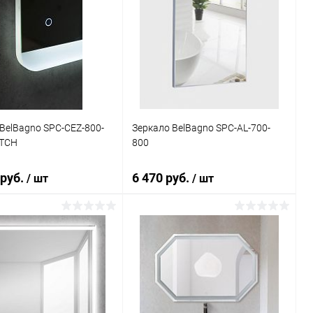
BelBagno SPC-CEZ-800-
Зеркало BelBagno SPC-AL-700-
-TCH
800
 руб.
6 470 руб.
/ шт
/ шт
В корзину
В корзину
ь в 1 клик
Сравнение
Купить в 1 клик
Сравнение
ранное
Под заказ
В избранное
Под заказ