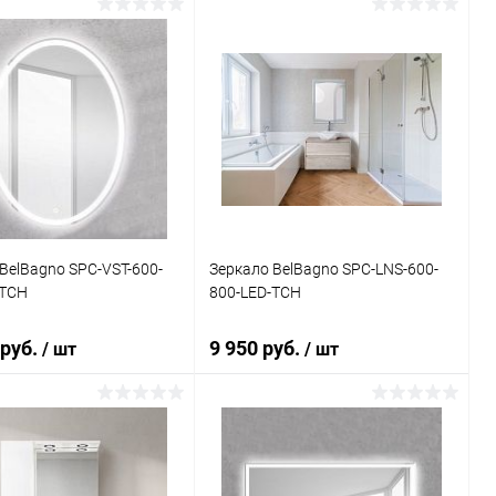
Подписаться
В корзину
ь в 1 клик
Сравнение
Купить в 1 клик
Сравнение
ранное
Недоступно
В избранное
Под заказ
BelBagno SPC-VST-600-
Зеркало BelBagno SPC-LNS-600-
-TCH
800-LED-TCH
 руб.
9 950 руб.
/ шт
/ шт
В корзину
В корзину