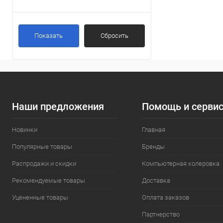
31x39x61 см
(1)
Показать
Сбросить
Наши предложения
Помощь и серви
Новинки
Главная
Популярные товары
Бренды
Распродажи и скидки
Компьютерная колеровка
Рекомендуемые товары
Доставка
Уцененные товары
Оплата заказов
Партнерство