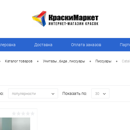
леровка
Доставка
Оплата заказов
Парт
•
•
•
•
Каталог товаров
Унитазы , биде , писсуары
Писсуары
Cata
о:
Показать по:
популярности
30