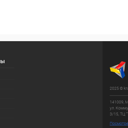
сы
2025 © kr
141009, М
ул. Комму
3/15, ТЦ 
Посмотре