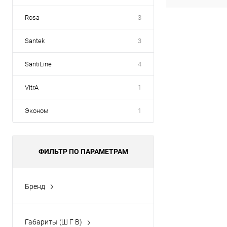
Rosa
3
Santek
3
SantiLine
4
VitrA
1
Эконом
1
ФИЛЬТР ПО ПАРАМЕТРАМ
Бренд
CATALANO
(1)
Габариты (Ш Г В)