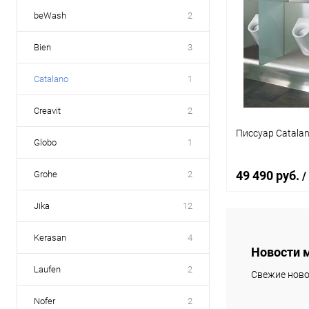
beWash
2
Bien
3
Catalano
1
Creavit
2
Писсуар Catalan
Globo
1
49 490 руб.
Grohe
2
/
Jika
12
В 
Kerasan
4
Новости 
Купить в 1 кл
Laufen
2
Свежие ново
В избранное
Nofer
2