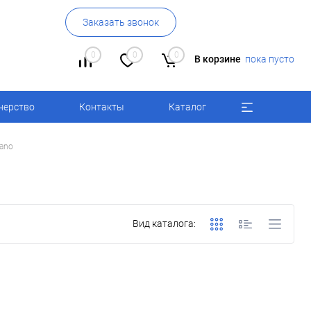
Заказать звонок
0
0
0
В корзине
пока пусто
нерство
Контакты
Каталог
lano
Вид каталога: