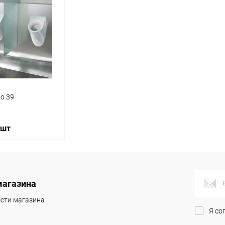
o 39
 шт
корзину
магазина
ик
Сравнение
сти магазина
Я со
Под заказ