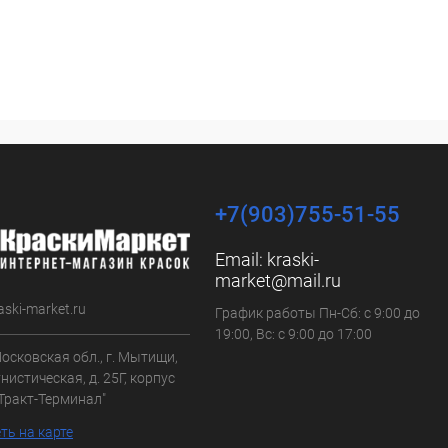
+7(903)755-51-55
Email:
kraski-
market@mail.ru
aski-market.ru
График работы Пн-Сб: с 9:00 до
19:00, Вс: с 9:00 до 17:00
осковская обл., г. Мытищи,
нистическая, д. 25Г, корпус
"Тракт-Терминал"
ть на карте