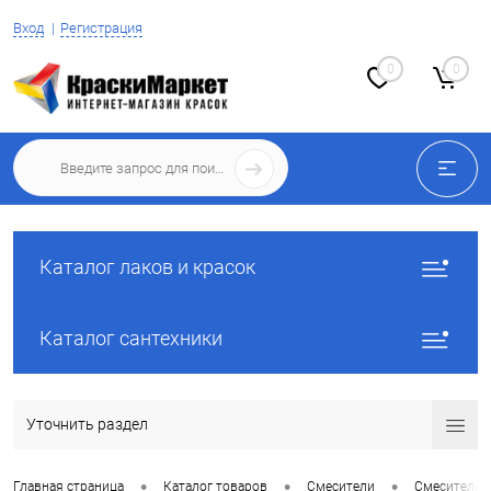
Вход
Регистрация
0
0
Каталог лаков и красок
Каталог сантехники
Уточнить раздел
•
•
•
Главная страница
Каталог товаров
Смесители
Смесители 