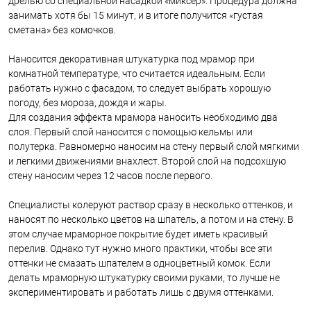
дрелью со специальной насадкой «миксер». Процедура должна
занимать хотя бы 15 минут, и в итоге получится «густая
сметана» без комочков.
Наносится декоративная штукатурка под мрамор при
комнатной температуре, что считается идеальным. Если
работать нужно с фасадом, то следует выбрать хорошую
погоду, без мороза, дождя и жары.
Для создания эффекта мрамора наносить необходимо два
слоя. Первый слой наносится с помощью кельмы или
полутерка. Равномерно наносим на стену первый слой мягкими
и легкими движениями внахлест. Второй слой на подсохшую
стену наносим через 12 часов после первого.
Специалисты колеруют раствор сразу в несколько оттенков, и
наносят по несколько цветов на шпатель, а потом и на стену. В
этом случае мраморное покрытие будет иметь красивый
перелив. Однако тут нужно много практики, чтобы все эти
оттенки не смазать шпателем в одноцветный комок. Если
делать мраморную штукатурку своими руками, то лучше не
экспериментировать и работать лишь с двумя оттенками.