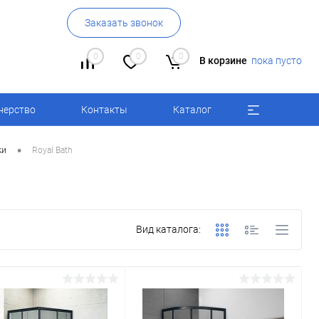
Заказать звонок
0
0
0
В корзине
пока пусто
нерство
Контакты
Каталог
•
ки
Royal Bath
Вид каталога: