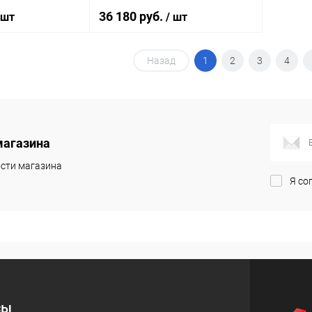
36 180 руб.
 шт
/ шт
Назад
1
2
3
4
корзину
В корзину
ик
Сравнение
Купить в 1 клик
Сравнение
Под заказ
В избранное
Под заказ
магазина
сти магазина
Я со
сы