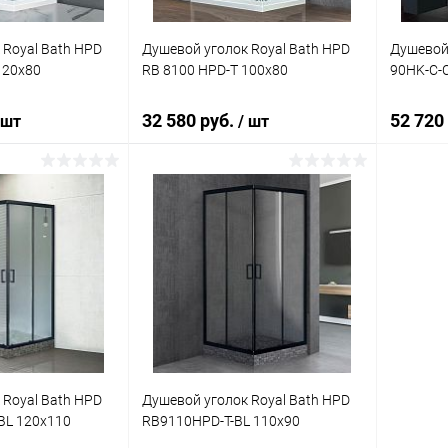
 Royal Bath HPD
Душевой уголок Royal Bath HPD
Душевой 
120x80
RB 8100 HPD-T 100x80
90HK-C-
32 580 руб.
52 720
 шт
/ шт
корзину
В корзину
ик
Сравнение
Купить в 1 клик
Сравнение
Купит
Под заказ
В избранное
Под заказ
В изб
 Royal Bath HPD
Душевой уголок Royal Bath HPD
BL 120x110
RB9110HPD-T-BL 110x90