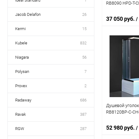
Ideal Standard
1
RB8090 HPD-T-C
Jacob Delafon
26
37 050 руб.
/
Kermi
15
Kubele
832
В 
Niagara
56
Купить в 1 кл
В избранное
Polysan
7
Provex
2
Radaway
686
Душевой уголок
RB8120BP-C-CH-
Ravak
387
52 980 руб.
/
RGW
287