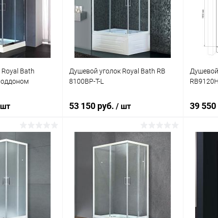
ик
Сравнение
Купить в 1 клик
Сравнение
Купит
Под заказ
В избранное
Под заказ
В изб
 Royal Bath
Душевой уголок Royal Bath RB
Душевой 
поддоном
8100BP-T-L
RB9120H
53 150 руб.
39 550
 шт
/ шт
корзину
В корзину
ик
Сравнение
Купить в 1 клик
Сравнение
Купит
Под заказ
В избранное
Под заказ
В изб