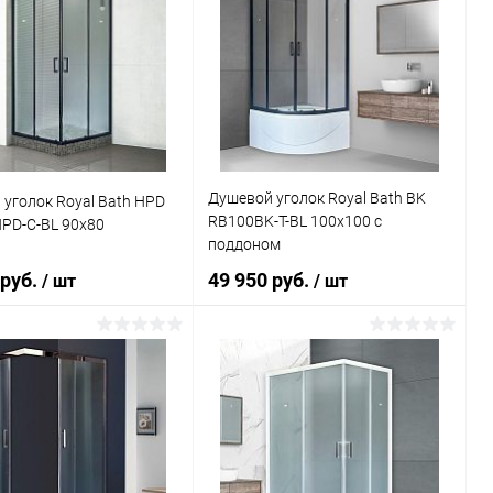
Душевой уголок Royal Bath BK
уголок Royal Bath HPD
RB100BK-T-BL 100x100 с
PD-C-BL 90x80
поддоном
 руб.
49 950 руб.
/ шт
/ шт
В корзину
В корзину
ь в 1 клик
Сравнение
Купить в 1 клик
Сравнение
ранное
Под заказ
В избранное
Под заказ