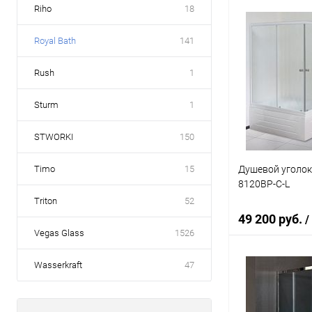
Riho
18
В 
Royal Bath
141
Купить в 1 кл
Rush
1
В избранное
Sturm
1
STWORKI
150
Душевой уголок
Timo
15
8120BP-C-L
Triton
52
49 200 руб.
/
Vegas Glass
1526
Wasserkraft
47
В 