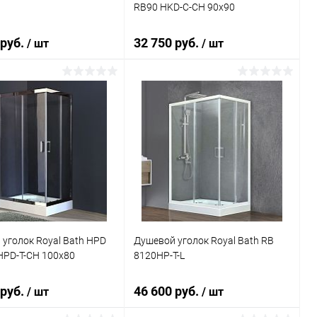
RB90 HKD-C-CH 90x90
 руб.
32 750 руб.
/ шт
/ шт
В корзину
В корзину
ь в 1 клик
Сравнение
Купить в 1 клик
Сравнение
ранное
Под заказ
В избранное
Под заказ
уголок Royal Bath HPD
Душевой уголок Royal Bath RB
HPD-T-CH 100x80
8120HP-T-L
 руб.
46 600 руб.
/ шт
/ шт