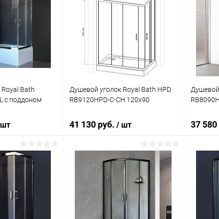
 Royal Bath
Душевой уголок Royal Bath HPD
Душевой 
L с поддоном
RB9120HPD-C-CH 120x90
RB8090H
41 130 руб.
37 580
 шт
/ шт
корзину
В корзину
ик
Сравнение
Купить в 1 клик
Сравнение
Купит
Под заказ
В избранное
Под заказ
В изб