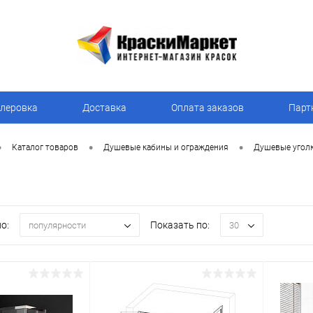
леровка
Доставка
Оплата заказов
Парт
•
•
•
Каталог товаров
Душевые кабины и ограждения
Душевые угол
о:
Показать по:
популярности
30