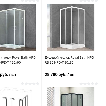
В корзину
В корзину
ь в 1 клик
Сравнение
Купить в 1 клик
Сравнение
ранное
Под заказ
В избранное
Под заказ
уголок Royal Bath HPD
Душевой уголок Royal Bath HPD
HPD-T 120x90
RB 80 HPD-T 80x80
 руб.
28 780 руб.
/ шт
/ шт
В корзину
В корзину