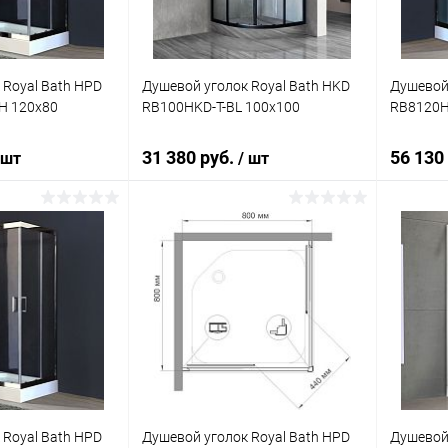
 Royal Bath HPD
Душевой уголок Royal Bath HKD
Душевой 
H 120x80
RB100HKD-T-BL 100x100
RB8120H
31 380 руб.
56 130
 шт
/ шт
корзину
В корзину
ик
Сравнение
Купить в 1 клик
Сравнение
Купит
Под заказ
В избранное
Под заказ
В изб
 Royal Bath HPD
Душевой уголок Royal Bath HPD
Душевой 