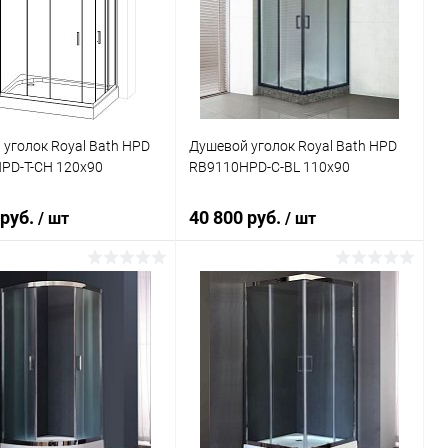
ь в 1 клик
Сравнение
Купить в 1 клик
Сравнение
ранное
Под заказ
В избранное
Под заказ
уголок Royal Bath HPD
Душевой уголок Royal Bath HPD
PD-T-CH 120x90
RB9110HPD-C-BL 110x90
 руб.
40 800 руб.
/ шт
/ шт
В корзину
В корзину
ь в 1 клик
Сравнение
Купить в 1 клик
Сравнение
ранное
Под заказ
В избранное
Под заказ