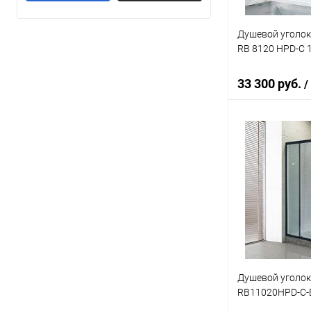
100x80x185 см
(6)
Душевой уголок
100x80x200 см
(4)
RB 8120 HPD-C 
Показать ещё 19
33 300 руб.
/
В 
Купить в 1 кл
В избранное
Душевой уголок
RB11020HPD-C-