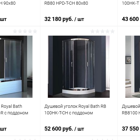
H 90x80
RB80 HPD-T-CH 80x80
100HK-T
32 180 руб.
43 600
 шт
/ шт
корзину
В корзину
ик
Сравнение
Купить в 1 клик
Сравнение
Купит
Под заказ
В избранное
Под заказ
В изб
 Royal Bath
Душевой уголок Royal Bath RB
Душевой 
R с поддоном
100HK-T-CH с поддоном
RB8100 
52 600 руб.
37 550
 шт
/ шт