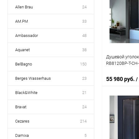
Allen Brau
24
AM.PM
33
Ambassador
48
Aquanet
38
Душевой уголок
RB8120BP-T-CH-
BelBagno
150
55 980 руб.
Berges Wasserhaus
23
/
Black&White
21
В 
Bravat
24
Купить в 1 кл
Cezares
214
В избранное
Damixa
5