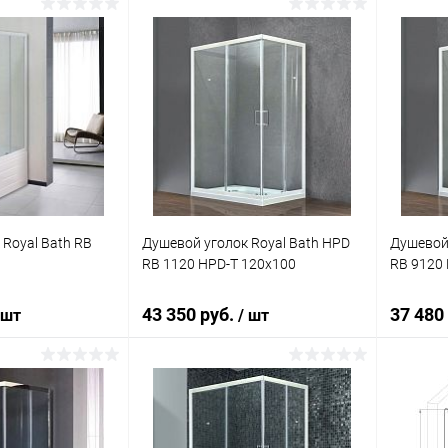
корзину
В корзину
ик
Сравнение
Купить в 1 клик
Сравнение
Купит
Под заказ
В избранное
Под заказ
В изб
 Royal Bath RB
Душевой уголок Royal Bath HPD
Душевой 
RB 1120 HPD-T 120x100
RB 9120 
43 350 руб.
37 480
 шт
/ шт
корзину
В корзину