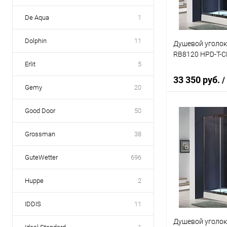
De Aqua
1
Dolphin
11
Душевой уголок
RB8120 HPD-T-C
Erlit
5
33 350 руб.
/
Gemy
20
Good Door
50
В 
Grossman
38
Купить в 1 кл
GuteWetter
696
В избранное
Huppe
2
IDDIS
11
Душевой уголок