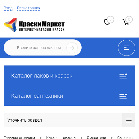
Вход
Регистрация
0
0
Каталог лаков и красок
Каталог сантехники
Уточнить раздел
•
•
•
Главная страница
Каталог товаров
Смесители
Смесители 