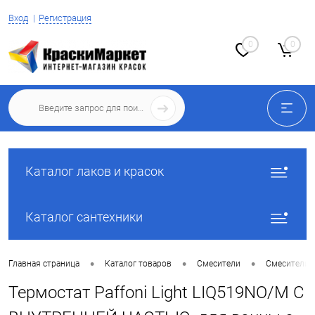
Вход
Регистрация
0
0
Каталог лаков и красок
Каталог сантехники
•
•
•
Главная страница
Каталог товаров
Смесители
Смесители 
Термостат Paffoni Light LIQ519NO/M С