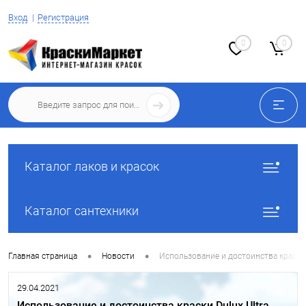
Вход
Регистрация
0
0
Каталог лаков и красок
Каталог сантехники
•
•
Главная страница
Новости
Использование и достоинства краски D
29.04.2021
Использование и достоинства краски Dulux Ultra