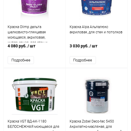
Краска Olimp дельта
Краска Alpa Альпалюкс
шелковисто-глянцевая
акриловая, для стен и потолков
моющаяся, акриловая,
интерьерная, для стен и
4 080 руб.
/ шт
3 030 руб.
/ шт
потолков
Подробнее
Подробнее
Краска VGT ВД-АК-1180
Краска Zobel Deco-tec 5450
БЕЛОСНЕЖНАЯ моющаяся для
Акрилатно-масляная, для