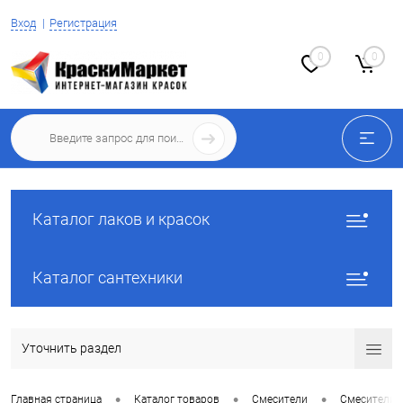
Вход
Регистрация
0
0
Каталог лаков и красок
Каталог сантехники
Уточнить раздел
•
•
•
Главная страница
Каталог товаров
Смесители
Смесители 