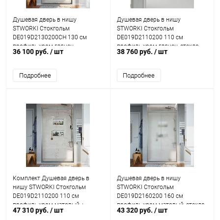
Душевая дверь в нишу
Душевая дверь в нишу
STWORKI Стокгольм
STWORKI Стокгольм
DE019D2130200CH 130 см
DE019D2110200 110 см
профиль хром глянец
профиль хром глянец, стекло
36 100 руб.
/ шт
38 760 руб.
/ шт
матовое
Подробнее
Подробнее
Комплект Душевая дверь в
Душевая дверь в нишу
нишу STWORKI Стокгольм
STWORKI Стокгольм
DE019D2110200 110 см
DE019D2160200 160 см
профиль хром матовый +
профиль хром матовый, стекло
47 310 руб.
/ шт
43 320 руб.
/ шт
Душевая стойка AM.PM Tender
матовое