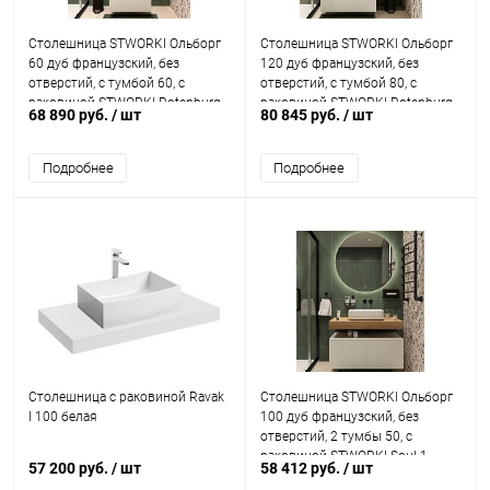
Столешница STWORKI Ольборг
Столешница STWORKI Ольборг
60 дуб французский, без
120 дуб французский, без
отверстий, с тумбой 60, с
отверстий, с тумбой 80, с
раковиной STWORKI Rotenburg
раковиной STWORKI Rotenburg
68 890 руб.
/ шт
80 845 руб.
/ шт
40 черной
40 черной
Подробнее
Подробнее
Столешница с раковиной Ravak
Столешница STWORKI Ольборг
I 100 белая
100 дуб французский, без
отверстий, 2 тумбы 50, с
раковиной STWORKI Soul 1
57 200 руб.
/ шт
58 412 руб.
/ шт
белой