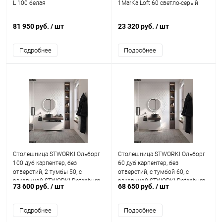
L 100 белая
1MarKa Loft 60 светло-серый
81 950 руб.
/ шт
23 320 руб.
/ шт
Подробнее
Подробнее
Столешница STWORKI Ольборг
Столешница STWORKI Ольборг
100 дуб карпентер, без
60 дуб карпентер, без
отверстий, 2 тумбы 50, с
отверстий, с тумбой 60, с
раковиной STWORKI Rotenburg
раковиной STWORKI Rotenburg
73 600 руб.
/ шт
68 650 руб.
/ шт
40 черной
40 черной
Подробнее
Подробнее