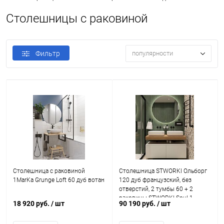
Столешницы с раковиной
Фильтр
популярности
Столешница с раковиной
Столешница STWORKI Ольборг
1MarKa Grunge Loft 60 дуб вотан
120 дуб французский, без
отверстий, 2 тумбы 60 + 2
раковины STWORKI Soul 1
18 920 руб.
/ шт
90 190 руб.
/ шт
белой