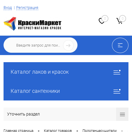
Вход
Регистрация
0
0
Каталог лаков и красок
Каталог сантехники
Уточнить раздел
•
•
•
Главная страница
Каталог товаров
Полотенцесушители
Aq