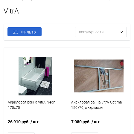
VitrA
Фильтр
популярности
Акриловая ванна VitrA Neon
Акриловая ванна VitrA Optima
170x70
150х70, с каркасом
26 910 руб.
/ шт
7 080 руб.
/ шт