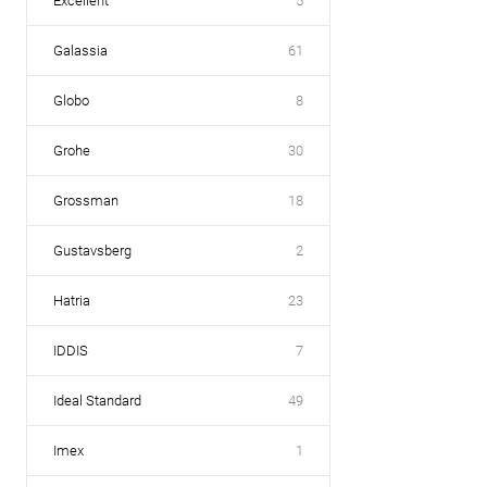
Excellent
5
Galassia
61
Globo
8
Grohe
30
Grossman
18
Gustavsberg
2
Hatria
23
IDDIS
7
Ideal Standard
49
Imex
1