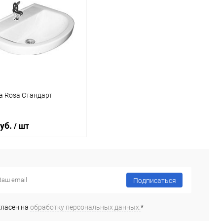
а Rosa Стандарт
руб.
/ шт
В корзину
Подписаться
ь в 1 клик
Сравнение
гласен на
обработку персональных данных.
*
ранное
Под заказ