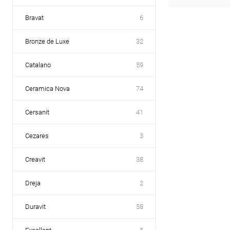
Bravat
6
Bronze de Luxe
32
Catalano
59
Ceramica Nova
74
Cersanit
41
Cezares
3
Creavit
38
Dreja
2
Duravit
58