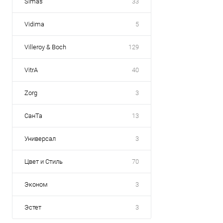
Simas
33
Vidima
5
Villeroy & Boch
129
VitrA
40
Zorg
3
СанТа
13
Универсал
3
Цвет и Стиль
70
Эконом
3
Эстет
3