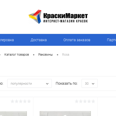
леровка
Доставка
Оплата заказов
Парт
•
•
•
Каталог товаров
Раковины
Rosa
о:
Показать по:
популярности
30