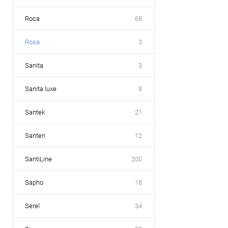
Roca
68
Rosa
3
Sanita
3
Sanita luxe
8
Santek
21
Santeri
12
SantiLine
200
Sapho
18
Serel
34