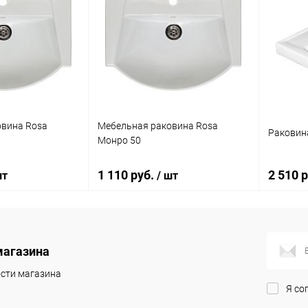
овина Rosa
Мебельная раковина Rosa
Раковин
Монро 50
1 110 руб.
2 510 
шт
/ шт
писаться
В корзину
магазина
ик
Сравнение
Купить в 1 клик
Сравнение
Купит
сти магазина
Я со
Недоступно
В избранное
Под заказ
В изб