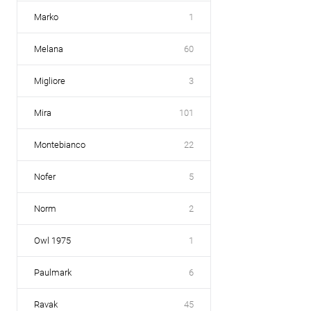
Marko
1
Melana
60
Migliore
3
Mira
101
Montebianco
22
Nofer
5
Norm
2
Owl 1975
1
Paulmark
6
Ravak
45