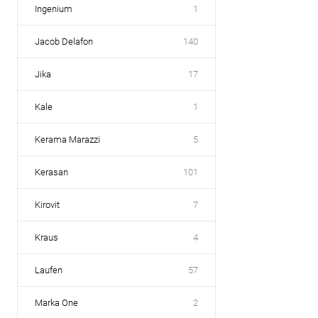
Ingenium
1
Jacob Delafon
140
Jika
17
Kale
1
Kerama Marazzi
5
Kerasan
101
Kirovit
7
Kraus
4
Laufen
57
Marka One
2