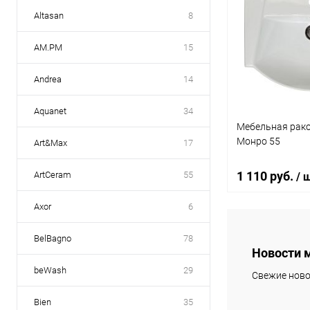
Altasan
8
AM.PM
15
Andrea
14
Aquanet
34
Мебельная рак
Монро 55
Art&Max
17
1 110 руб.
ArtCeram
55
/ 
Axor
6
Под
BelBagno
78
Новости 
Купить в 1 кл
beWash
29
Свежие ново
В избранное
Bien
35