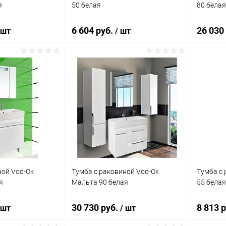
я
50 белая
80 белая
6 604 руб.
26 030
 шт
/ шт
корзину
В корзину
ик
Сравнение
Купить в 1 клик
Сравнение
Купит
Под заказ
В избранное
Под заказ
В изб
ной Vod-Ok
Тумба с раковиной Vod-Ok
Тумба с 
я
Мальта 90 белая
55 белая
30 730 руб.
8 813 
 шт
/ шт