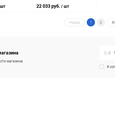
22 033 руб.
 шт
/ шт
Назад
1
2
В
корзину
В корзину
ик
Сравнение
Купить в 1 клик
Сравнение
Под заказ
В избранное
Под заказ
магазина
сти магазина
Я со