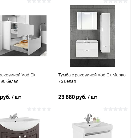
В корзину
В корзину
ь в 1 клик
Сравнение
Купить в 1 клик
Сравнение
ранное
Под заказ
В избранное
Под заказ
раковиной Vod-Ok
Тумба с раковиной Vod-Ok Марко
 90 белая
75 белая
 руб.
23 880 руб.
/ шт
/ шт
В корзину
В корзину