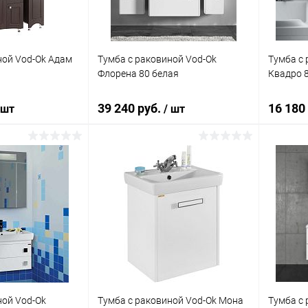
ной Vod-Ok Адам
Тумба с раковиной Vod-Ok
Тумба с 
Флорена 80 белая
Квадро 
39 240 руб.
16 180
 шт
/ шт
корзину
В корзину
ик
Сравнение
Купить в 1 клик
Сравнение
Купит
Под заказ
В избранное
Под заказ
В изб
ной Vod-Ok
Тумба с раковиной Vod-Ok Мона
Тумба с 