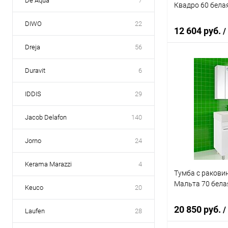
De Aqua
7
Квадро 60 бела
DIWO
22
12 604 руб.
/
Dreja
56
Duravit
6
В 
IDDIS
29
Купить в 1 кл
В избранное
Jacob Delafon
140
Jorno
24
Kerama Marazzi
4
Тумба с ракови
Мальта 70 бела
Keuco
20
20 850 руб.
/
Laufen
28