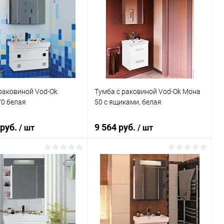
раковиной Vod-Ok
Тумба с раковиной Vod-Ok Мона
70 белая
50 с ящиками, белая
 руб.
9 564 руб.
/ шт
/ шт
В корзину
В корзину
ь в 1 клик
Сравнение
Купить в 1 клик
Сравнение
ранное
Под заказ
В избранное
Под заказ