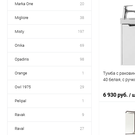
Marka One
20
В 
Migliore
38
Купить в 1 кл
Misty
197
В избранное
Onika
69
Opadiris
98
Тумба с ракови
Orange
1
40 белая, с руч
Owl 1975
29
6 930 руб.
/ 
Pelipal
1
Ravak
9
В 
Raval
27