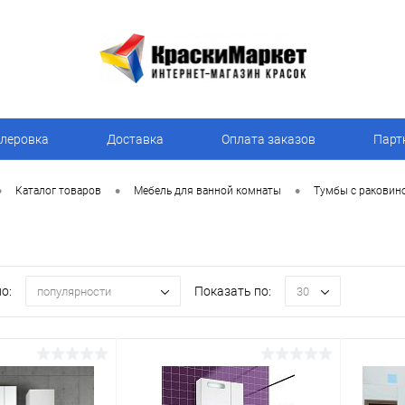
леровка
Доставка
Оплата заказов
Парт
•
•
•
Каталог товаров
Мебель для ванной комнаты
Тумбы с раковин
о:
Показать по:
популярности
30