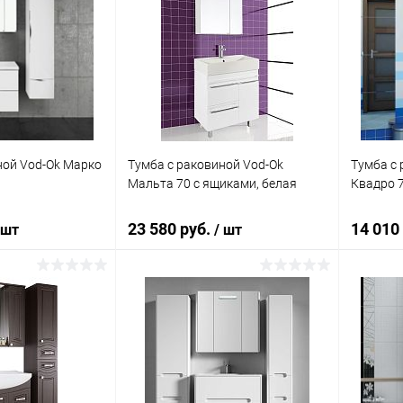
ной Vod-Ok Марко
Тумба с раковиной Vod-Ok
Тумба с 
Мальта 70 с ящиками, белая
Квадро 
23 580 руб.
14 010
 шт
/ шт
корзину
В корзину
ик
Сравнение
Купить в 1 клик
Сравнение
Купит
Под заказ
В избранное
Под заказ
В изб