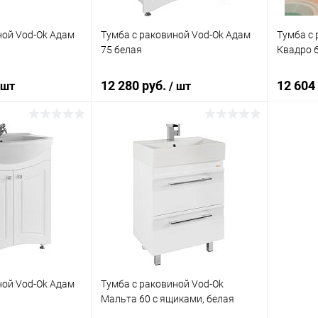
ной Vod-Ok Адам
Тумба с раковиной Vod-Ok Адам
Тумба с 
75 белая
Квадро 6
12 280 руб.
12 604
 шт
/ шт
корзину
В корзину
ик
Сравнение
Купить в 1 клик
Сравнение
Купит
Под заказ
В избранное
Под заказ
В изб
ной Vod-Ok Адам
Тумба с раковиной Vod-Ok
Мальта 60 с ящиками, белая