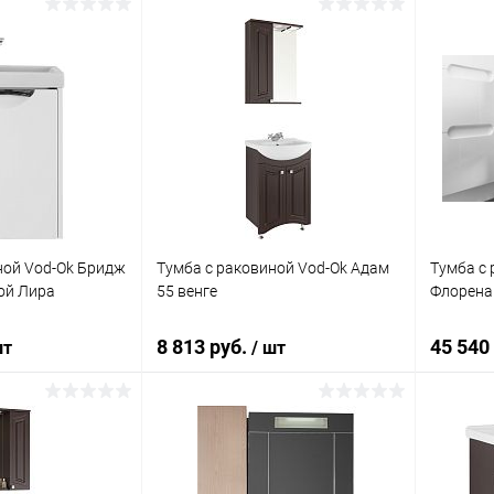
корзину
В корзину
ик
Сравнение
Купить в 1 клик
Сравнение
Купит
Под заказ
В избранное
Под заказ
В изб
ной Vod-Ok Бридж
Тумба с раковиной Vod-Ok Адам
Тумба с 
кой Лира
55 венге
Флорена
8 813 руб.
45 540
шт
/ шт
корзину
В корзину