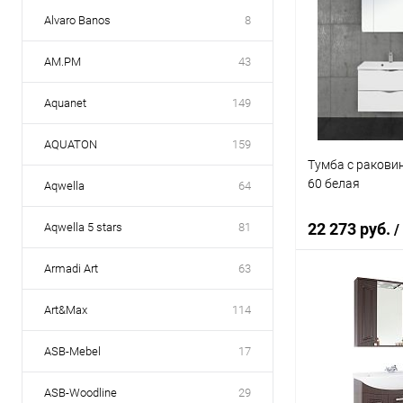
Alvaro Banos
8
AM.PM
43
Aquanet
149
AQUATON
159
Тумба с ракови
60 белая
Aqwella
64
22 273 руб.
Aqwella 5 stars
81
/
Armadi Art
63
В 
Art&Max
114
Купить в 1 кл
ASB-Mebel
17
В избранное
ASB-Woodline
29