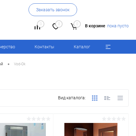
Заказать звонок
0
0
0
В корзине
пока пусто
нерство
Контакты
Каталог
•
ой
Vod-Ok
Вид каталога: