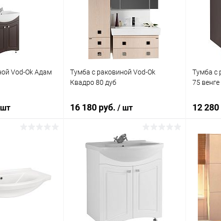
ик
Сравнение
Купить в 1 клик
Сравнение
Купит
Под заказ
В избранное
Под заказ
В изб
ной Vod-Ok Адам
Тумба с раковиной Vod-Ok
Тумба с 
Квадро 80 дуб
75 венге
16 180 руб.
12 280
 шт
/ шт
корзину
В корзину
ик
Сравнение
Купить в 1 клик
Сравнение
Купит
Под заказ
В избранное
Под заказ
В изб