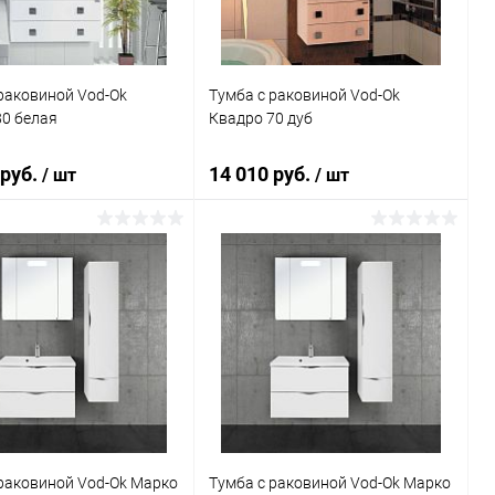
раковиной Vod-Ok
Тумба с раковиной Vod-Ok
80 белая
Квадро 70 дуб
 руб.
14 010 руб.
/ шт
/ шт
В корзину
В корзину
ь в 1 клик
Сравнение
Купить в 1 клик
Сравнение
ранное
Под заказ
В избранное
Под заказ
раковиной Vod-Ok Марко
Тумба с раковиной Vod-Ok Марко