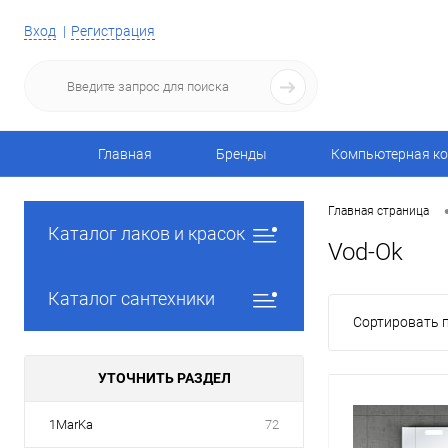
Вход
Регистрация
Главная
Бренды
Компьютерная ко
Главная страница
Каталог лаков и красок
Vod-Ok
Каталог сантехники
Сортировать п
УТОЧНИТЬ РАЗДЕЛ
1MarKa
72