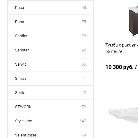
Купить в 1 кл
Roca
45
В избранное
Runo
75
Sanflor
78
Тумба с ракови
Sanstar
92
65 венге
Sanvit
56
10 300 руб.
/
Simas
1
В 
Smile
2
STWORKI
72
Купить в 1 кл
В избранное
Style Line
147
ValenHouse
79