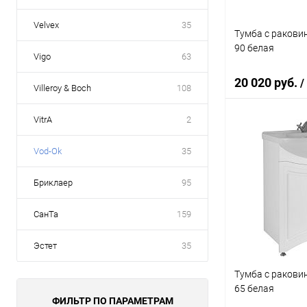
Velvex
35
Тумба с ракови
90 белая
Vigo
63
20 020 руб.
/
Villeroy & Boch
108
VitrA
2
В 
Vod-Ok
35
Купить в 1 кл
Бриклаер
95
В избранное
СанТа
159
Эстет
35
Тумба с ракови
65 белая
ФИЛЬТР ПО ПАРАМЕТРАМ