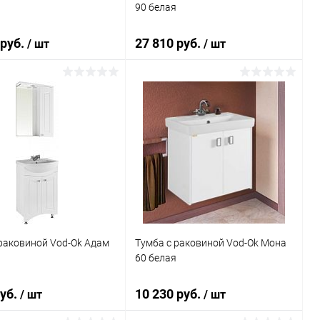
90 белая
 руб.
27 810 руб.
/ шт
/ шт
В корзину
В корзину
ь в 1 клик
Сравнение
Купить в 1 клик
Сравнение
ранное
Под заказ
В избранное
Под заказ
раковиной Vod-Ok Адам
Тумба с раковиной Vod-Ok Мона
60 белая
руб.
10 230 руб.
/ шт
/ шт