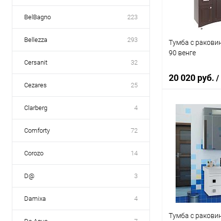
BelBagno
223
Bellezza
293
Тумба с ракови
90 венге
Cersanit
32
20 020 руб.
/
Cezares
25
Clarberg
4
В 
Comforty
72
Купить в 1 кл
Corozo
14
В избранное
D@
3
Damixa
4
Тумба с ракови