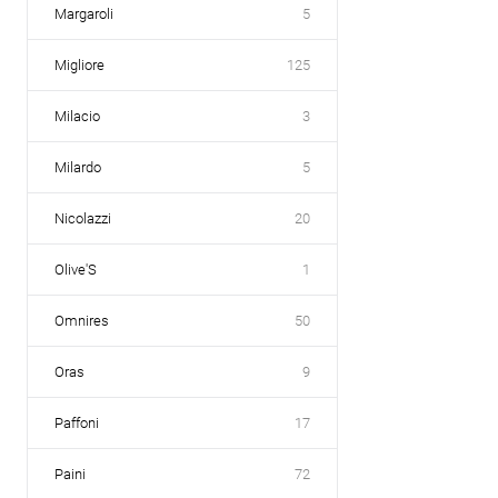
Margaroli
5
Migliore
125
Milacio
3
Milardo
5
Nicolazzi
20
Olive'S
1
Omnires
50
Oras
9
Paffoni
17
Paini
72