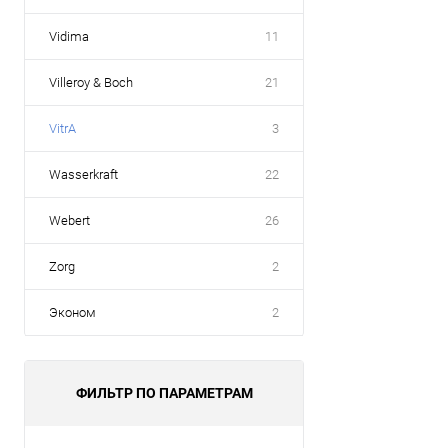
Vidima
11
Villeroy & Boch
21
VitrA
3
Wasserkraft
22
Webert
26
Zorg
2
Эконом
2
ФИЛЬТР ПО ПАРАМЕТРАМ