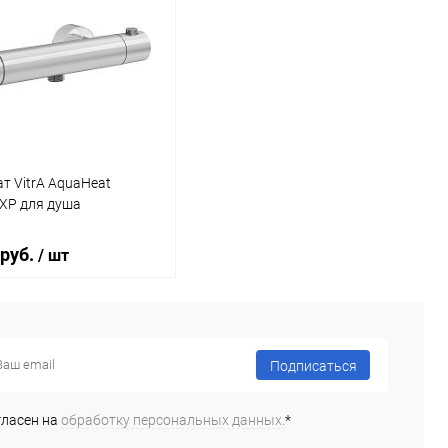
т VitrA AquaHeat
XP для душа
 руб.
/ шт
В корзину
Подписаться
ь в 1 клик
Сравнение
гласен на
обработку персональных данных.
*
ранное
Под заказ