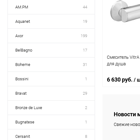
AM.PM
44
Aquanet
19
Axor
199
BelBagno
17
Смеситель Vitr
для душа
Boheme
31
6 630 руб.
Bossini
1
/ 
Bravat
29
В 
Bronze de Luxe
2
Новости 
Купить в 1 кл
Bugnatese
1
Свежие ново
В избранное
Cersanit
8