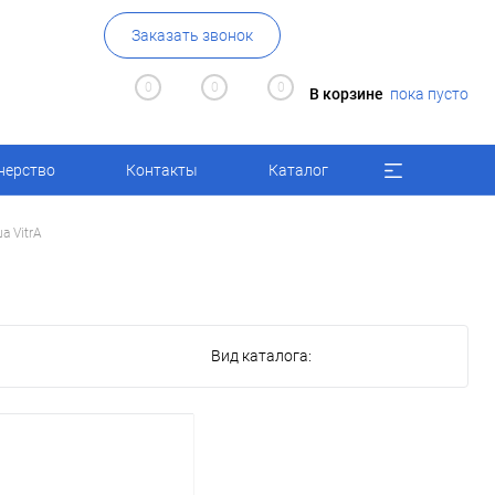
Заказать звонок
0
0
0
В корзине
пока пусто
нерство
Контакты
Каталог
а VitrA
Вид каталога: