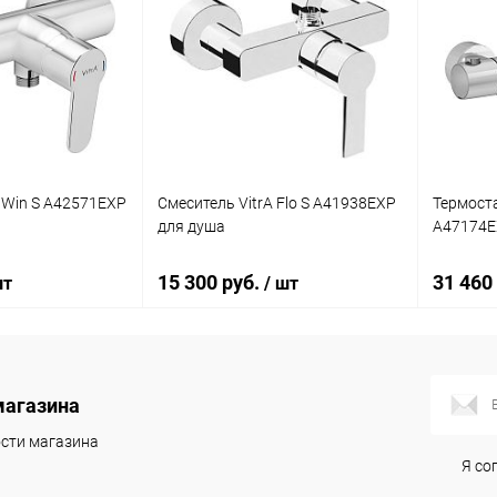
A Win S A42571EXP
Смеситель VitrA Flo S A41938EXP
Термоста
для душа
A47174E
15 300 руб.
31 460
шт
/ шт
корзину
В корзину
магазина
ик
Сравнение
Купить в 1 клик
Сравнение
Купит
сти магазина
Я со
Под заказ
В избранное
Под заказ
В изб