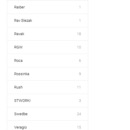
Raiber
1
Rav Slezak
1
Ravak
18
RGW
10
Roca
6
Rossinka
9
Rush
11
STWORKI
3
Swedbe
24
Veragio
15