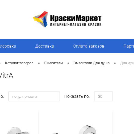
леровка
Доставка
Оплата заказов
Парт
•
•
•
•
Каталог товаров
Смесители
Смесители Для душа
Для душ
itrA
о:
Показать по:
популярности
30