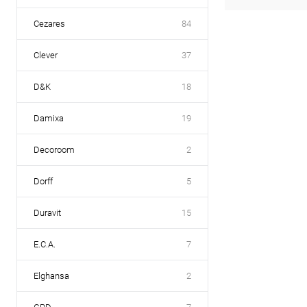
Cezares
84
Clever
37
D&K
18
Damixa
19
Decoroom
2
Dorff
5
Duravit
15
E.C.A.
7
Elghansa
2