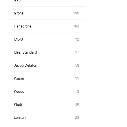
GPD
7
Grohe
190
Hansgrohe
184
IDDIS
12
Ideal Standard
17
Jacob Delafon
58
Kaiser
11
Keuco
3
Kludi
59
Lemark
28