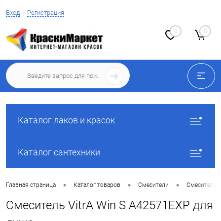
Вход
Регистрация
0
0
Каталог лаков и красок
Каталог сантехники
•
•
•
Главная страница
Каталог товаров
Смесители
Смесители 
Смеситель VitrA Win S A42571EXP для