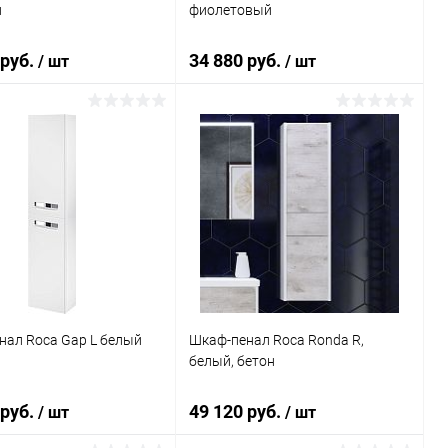
й
фиолетовый
 руб.
34 880 руб.
/ шт
/ шт
В корзину
В корзину
ь в 1 клик
Сравнение
Купить в 1 клик
Сравнение
ранное
Под заказ
В избранное
Под заказ
нал Roca Gap L белый
Шкаф-пенал Roca Ronda R,
белый, бетон
 руб.
49 120 руб.
/ шт
/ шт