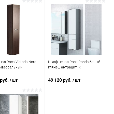
В корзину
В корзину
ь в 1 клик
Сравнение
Купить в 1 клик
Сравнение
ранное
Под заказ
В избранное
Под заказ
ал Roca Victoria Nord
Шкаф-пенал Roca Ronda белый
ниверсальный
глянец, антрацит, R
 руб.
49 120 руб.
/ шт
/ шт
В корзину
В корзину