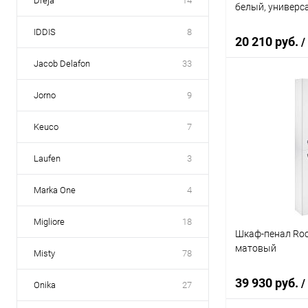
Dreja
14
белый, универ
IDDIS
8
20 210 руб.
/
Jacob Delafon
33
Jorno
9
В 
Keuco
7
Купить в 1 кл
В избранное
Laufen
3
Marka One
4
Migliore
18
Шкаф-пенал Roc
матовый
Misty
78
39 930 руб.
/
Onika
27