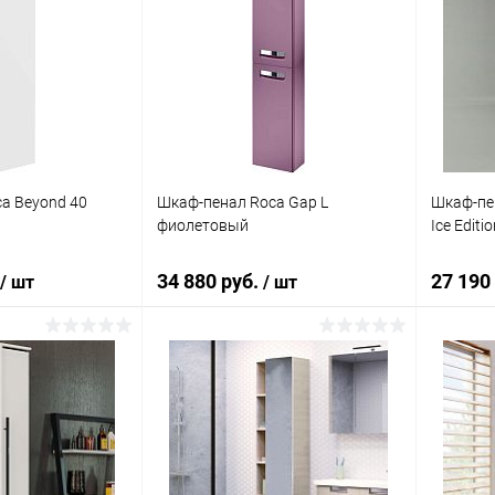
a Beyond 40
Шкаф-пенал Roca Gap L
Шкаф-пен
фиолетовый
Ice Edit
34 880 руб.
27 190
/ шт
/ шт
корзину
В корзину
ик
Сравнение
Купить в 1 клик
Сравнение
Купит
Под заказ
В избранное
Под заказ
В изб