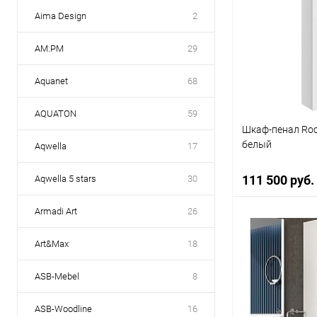
Aima Design
2
AM.PM
29
Aquanet
68
AQUATON
59
Шкаф-пенал Roc
белый
Aqwella
17
111 500 руб.
Aqwella 5 stars
30
Armadi Art
26
В 
Art&Max
18
Купить в 1 кл
ASB-Mebel
8
В избранное
ASB-Woodline
16