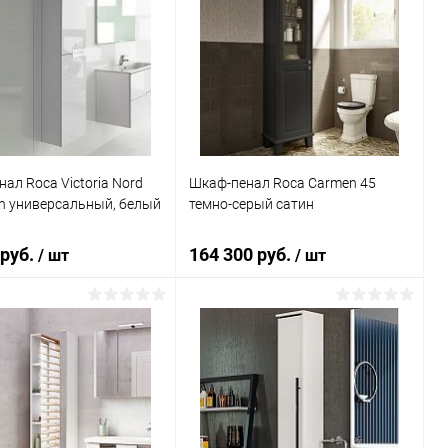
ал Roca Victoria Nord
Шкаф-пенал Roca Carmen 45
ion универсальный, белый
темно-серый сатин
 руб.
164 300 руб.
/ шт
/ шт
В корзину
В корзину
ь в 1 клик
Сравнение
Купить в 1 клик
Сравнение
ранное
Под заказ
В избранное
Под заказ