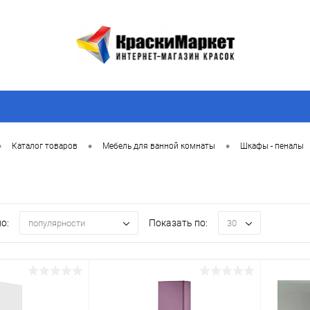
•
•
•
Каталог товаров
Мебель для ванной комнаты
Шкафы - пеналы
о:
Показать по:
популярности
30