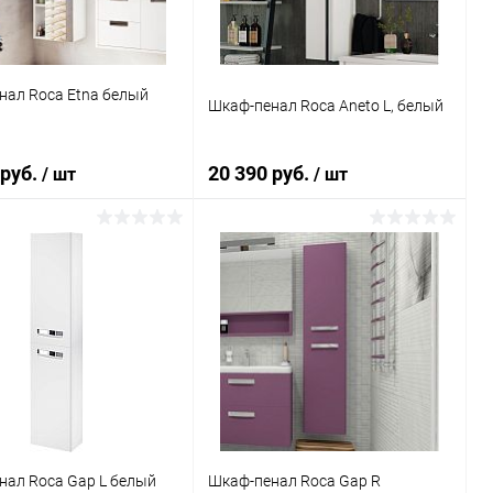
нал Roca Etna белый
Шкаф-пенал Roca Aneto L, белый
 руб.
20 390 руб.
/ шт
/ шт
В корзину
В корзину
ь в 1 клик
Сравнение
Купить в 1 клик
Сравнение
ранное
Под заказ
В избранное
Под заказ
нал Roca Gap L белый
Шкаф-пенал Roca Gap R