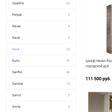
Opadiris
63
В 
Pelipal
2
Купить в 1 кл
Ravak
6
В избранное
Raval
8
Roca
23
Шкаф-пенал Roc
Runo
30
городской дуб
Sanflor
46
111 500 руб.
Sanstar
13
Sanvit
5
В 
Smile
6