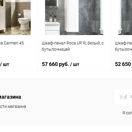
ик
Сравнение
Купить в 1 клик
Сравнение
Купит
Под заказ
В избранное
Под заказ
В изб
a Carmen 45
Шкаф-пенал Roca UP R, белый, с
Шкаф-пен
бутылочницей
бутылоч
57 660 руб.
52 650
/ шт
/ шт
корзину
В корзину
магазина
ик
К сравнению
Купить в 1 клик
К сравнению
Купит
сти магазина
Я со
Под заказ
В избранное
Под заказ
В изб