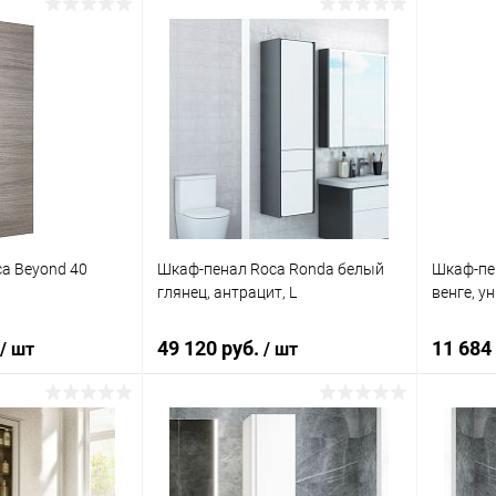
корзину
В корзину
ик
Сравнение
Купить в 1 клик
Сравнение
Купит
Под заказ
В избранное
Под заказ
В изб
a Beyond 40
Шкаф-пенал Roca Ronda белый
Шкаф-пен
глянец, антрацит, L
венге, у
49 120 руб.
11 684
/ шт
/ шт
корзину
В корзину