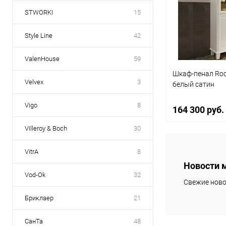
Купить в 1 кл
STWORKI
15
В избранное
Style Line
42
ValenHouse
59
Шкаф-пенал Roc
Velvex
3
белый сатин
Vigo
8
164 300 руб.
Villeroy & Boch
30
В 
VitrA
8
Новости 
Vod-Ok
32
Купить в 1 кл
Свежие ново
В избранное
Бриклаер
21
СанТа
48