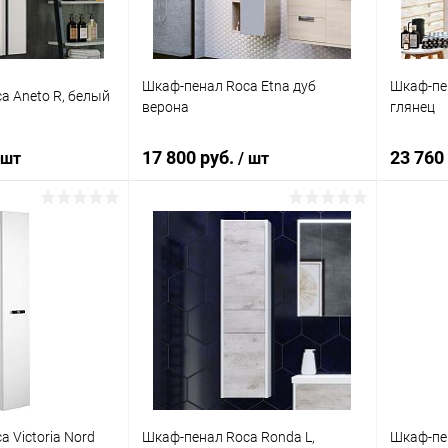
Шкаф-пенал Roca Etna дуб
Шкаф-пе
a Aneto R, белый
верона
глянец
17 800 руб.
23 760
 шт
/ шт
корзину
В корзину
ик
Сравнение
Купить в 1 клик
Сравнение
Купит
Под заказ
В избранное
Под заказ
В изб
 Victoria Nord
Шкаф-пенал Roca Ronda L,
Шкаф-пе