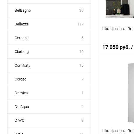
BelBagno
30
Bellezza
117
Шкаф-пенал Roc
Cersanit
6
17 050 руб.
/
Clarberg
10
Comforty
15
В 
Corozo
7
Купить в 1 кл
Damixa
1
В избранное
De Aqua
4
DIWO
9
Шкаф-пенал Roca