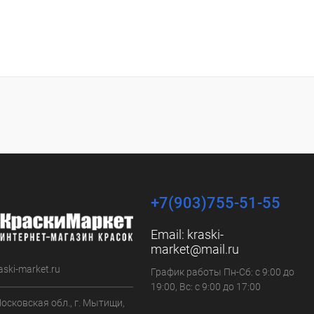
+7(903)755-51-55
Email:
kraski-
market@mail.ru
aski-market.ru
График работы Пн-Сб: с 9:00 до
19:00, Вс: с 9:00 до 17:00
осковская обл., г. Мытищи,