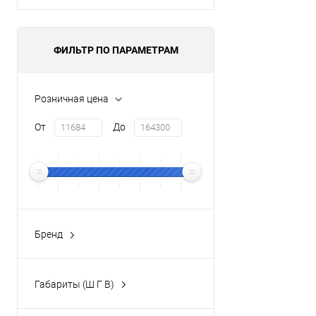
ФИЛЬТР ПО ПАРАМЕТРАМ
Розничная цена
От
До
Бренд
ROCA
(23)
Габариты (Ш Г В)
23x20.2x120 см
(2)