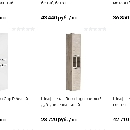
сальный
белый, бетон
матовы
43 440 руб.
36 850
 шт
/ шт
корзину
В корзину
ик
Сравнение
Купить в 1 клик
Сравнение
Купит
Под заказ
В избранное
Под заказ
В изб
a Gap R белый
Шкаф-пенал Roca Lago светлый
Шкаф-пе
дуб, универсальный
глянец
28 720 руб.
42 710
 шт
/ шт