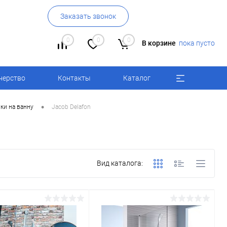
Заказать звонок
0
0
0
В корзине
пока пусто
нерство
Контакты
Каталог
•
ки на ванну
Jacob Delafon
Вид каталога: