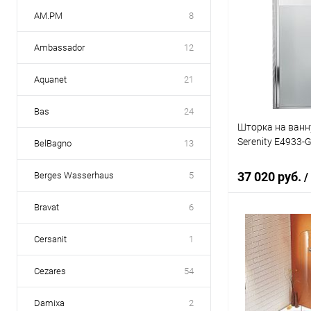
AM.PM
8
Ambassador
12
Aquanet
21
Bas
24
Шторка на ванн
Serenity E4933-
BelBagno
13
37 020 руб.
Berges Wasserhaus
5
/
Bravat
6
В 
Cersanit
1
Купить в 1 кл
Cezares
54
В избранное
Damixa
2