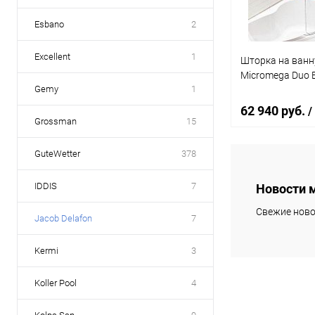
Esbano
2
Excellent
1
Шторка на ванн
Micromega Duo 
Gemy
1
62 940 руб.
/
Grossman
15
GuteWetter
378
В 
IDDIS
7
Новости 
Купить в 1 кл
Свежие ново
Jacob Delafon
7
В избранное
Kermi
3
Koller Pool
4