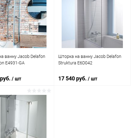
а ванну Jacob Delafon
Шторка на ванну Jacob Delafon
on E4931-GA
Struktura E6D042
 руб.
17 540 руб.
/ шт
/ шт
В корзину
В корзину
ь в 1 клик
Сравнение
Купить в 1 клик
Сравнение
ранное
Под заказ
В избранное
Под заказ