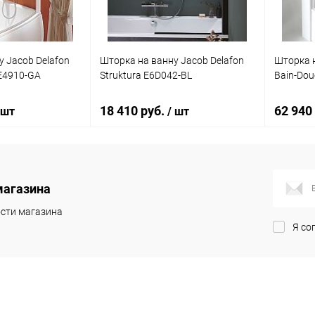
у Jacob Delafon
Шторка на ванну Jacob Delafon
Шторка н
E4910-GA
Struktura E6D042-BL
Bain-Dou
18 410 руб.
62 940
 шт
/ шт
корзину
В корзину
магазина
ик
Сравнение
Купить в 1 клик
Сравнение
Купит
сти магазина
Я со
Под заказ
В избранное
Под заказ
В изб