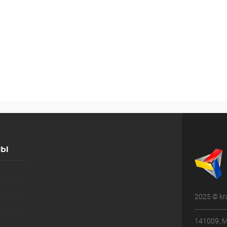
сы
2025 © kr
141009, М