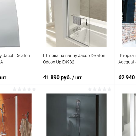
у Jacob Delafon
Шторка на ванну Jacob Delafon
Шторка н
GA
Odeon Up E4932
Adequati
41 890 руб.
62 940
 шт
/ шт
корзину
В корзину
ик
Сравнение
Купить в 1 клик
Сравнение
Купит
Под заказ
В избранное
Под заказ
В изб