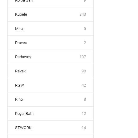
Kolpa San
9
Kubele
343
Mira
5
Provex
2
Radaway
107
Ravak
98
RGW
42
Riho
8
Royal Bath
12
STWORKI
14