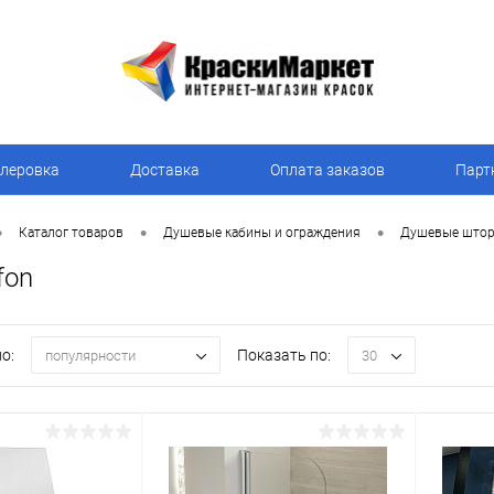
леровка
Доставка
Оплата заказов
Парт
•
•
•
Каталог товаров
Душевые кабины и ограждения
Душевые штор
fon
о:
Показать по:
популярности
30