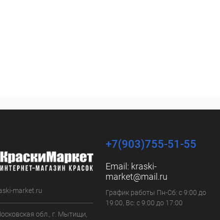
+7(903)755-51-55
Email:
kraski-
market@mail.ru
aski-market.ru
График работы Пн-Сб: с 9:00 до
19:00, Вс: с 9:00 до 17:00
осковская обл., г. Мытищи,