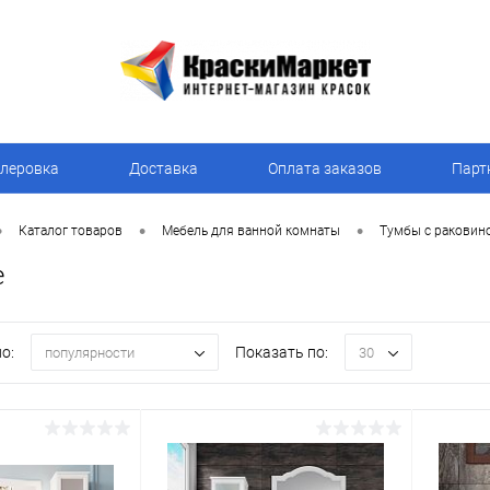
леровка
Доставка
Оплата заказов
Парт
•
•
•
Каталог товаров
Мебель для ванной комнаты
Тумбы с раковин
e
о:
Показать по:
популярности
30