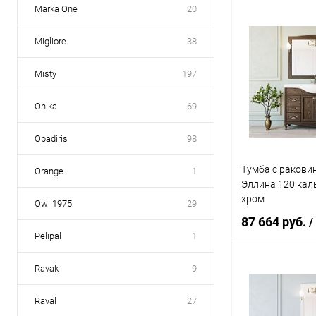
Marka One
20
В 
Migliore
38
Купить в 1 кл
Misty
197
В избранное
Onika
69
Opadiris
98
Тумба с ракови
Orange
1
Эллина 120 кал
хром
Owl 1975
29
87 664 руб.
/
Pelipal
1
Ravak
9
В 
Raval
27