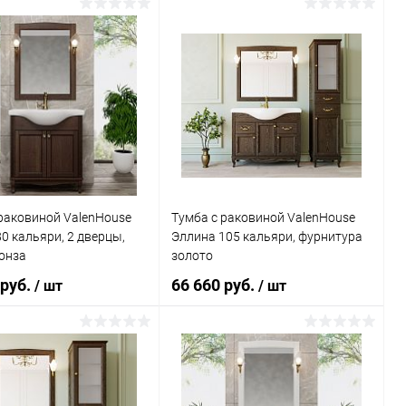
В корзину
В корзину
ь в 1 клик
Сравнение
Купить в 1 клик
Сравнение
ранное
Под заказ
В избранное
Под заказ
раковиной ValenHouse
Тумба с раковиной ValenHouse
0 кальяри, 2 дверцы,
Эллина 105 кальяри, фурнитура
онза
золото
 руб.
66 660 руб.
/ шт
/ шт
В корзину
В корзину