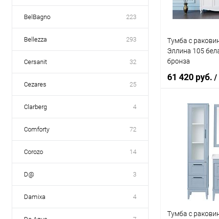
BelBagno
223
Bellezza
293
Тумба с ракови
Эллина 105 бел
бронза
Cersanit
32
61 420 руб.
/
Cezares
25
Clarberg
4
В 
Comforty
72
Купить в 1 кл
Corozo
14
В избранное
D@
3
Damixa
4
Тумба с ракови