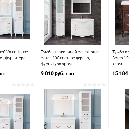
ной ValenHouse
Тумба с раковиной ValenHouse
Тумба с 
ая, фурнитура
Астер 105 светлое дерево,
Астер 12
фурнитура хром
хром
9 010 руб.
15 184
 шт
/ шт
корзину
В корзину
ик
Сравнение
Купить в 1 клик
Сравнение
Купит
Под заказ
В избранное
Под заказ
В изб