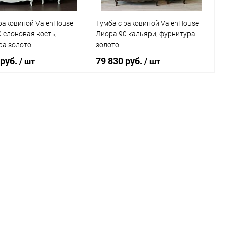
раковиной ValenHouse
Тумба с раковиной ValenHouse
 слоновая кость,
Лиора 90 кальяри, фурнитура
ра золото
золото
 руб.
79 830 руб.
/ шт
/ шт
В корзину
В корзину
ь в 1 клик
Сравнение
Купить в 1 клик
Сравнение
ранное
Под заказ
В избранное
Под заказ