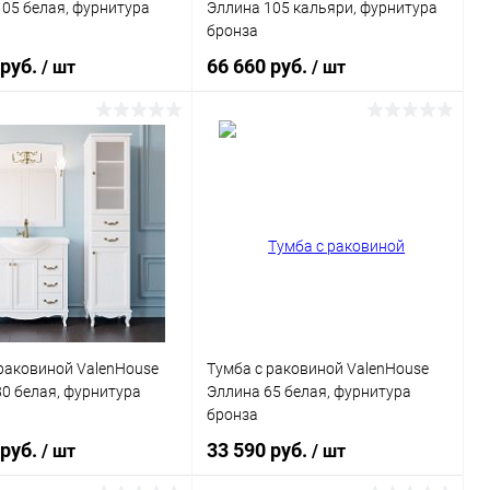
05 белая, фурнитура
Эллина 105 кальяри, фурнитура
бронза
 руб.
66 660 руб.
/ шт
/ шт
В корзину
В корзину
ь в 1 клик
Сравнение
Купить в 1 клик
Сравнение
ранное
Под заказ
В избранное
Под заказ
раковиной ValenHouse
Тумба с раковиной ValenHouse
0 белая, фурнитура
Эллина 65 белая, фурнитура
бронза
 руб.
33 590 руб.
/ шт
/ шт