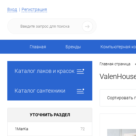
Вход
Регистрация
Главная
Бренды
Компьютерная ко
Главная страница
Каталог лаков и красок
ValenHous
Каталог сантехники
Сортировать п
УТОЧНИТЬ РАЗДЕЛ
1MarKa
72