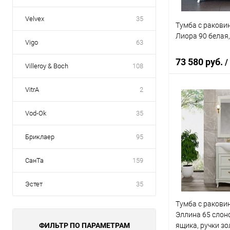
Velvex
35
Тумба с ракови
Лиора 90 белая
Vigo
63
73 580 руб.
/
Villeroy & Boch
108
VitrA
2
В 
Vod-Ok
35
Купить в 1 кл
Бриклаер
95
В избранное
СанТа
159
Эстет
35
Тумба с ракови
Эллина 65 слоно
ФИЛЬТР ПО ПАРАМЕТРАМ
ящика, ручки зо