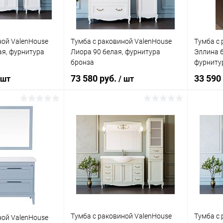
ной ValenHouse
Тумба с раковиной ValenHouse
Тумба с 
ая, фурнитура
Лиора 90 белая, фурнитура
Эллина 6
бронза
фурниту
73 580 руб.
33 590
 шт
/ шт
корзину
В корзину
ик
Сравнение
Купить в 1 клик
Сравнение
Купит
Под заказ
В избранное
Под заказ
В изб
Тумба с раковиной ValenHouse
Тумба с 
ной ValenHouse