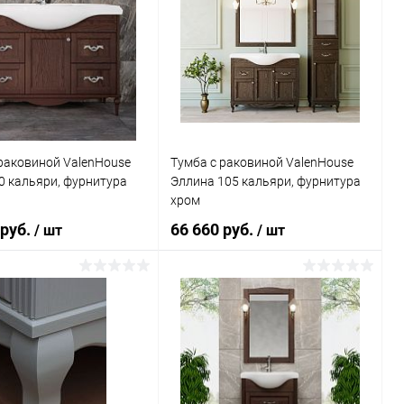
раковиной ValenHouse
Тумба с раковиной ValenHouse
0 кальяри, фурнитура
Эллина 105 кальяри, фурнитура
хром
 руб.
66 660 руб.
/ шт
/ шт
В корзину
В корзину
ь в 1 клик
Сравнение
Купить в 1 клик
Сравнение
ранное
Под заказ
В избранное
Под заказ