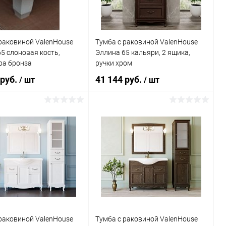
раковиной ValenHouse
Тумба с раковиной ValenHouse
5 слоновая кость,
Эллина 65 кальяри, 2 ящика,
ра бронза
ручки хром
 руб.
41 144 руб.
/ шт
/ шт
В корзину
В корзину
ь в 1 клик
Сравнение
Купить в 1 клик
Сравнение
ранное
Под заказ
В избранное
Под заказ
раковиной ValenHouse
Тумба с раковиной ValenHouse