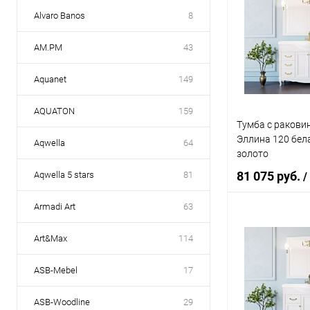
Alvaro Banos
8
AM.PM
43
Aquanet
149
AQUATON
159
Тумба с ракови
Эллина 120 бел
Aqwella
64
золото
81 075 руб.
Aqwella 5 stars
81
/
Armadi Art
63
В 
Art&Max
114
Купить в 1 кл
ASB-Mebel
17
В избранное
ASB-Woodline
29