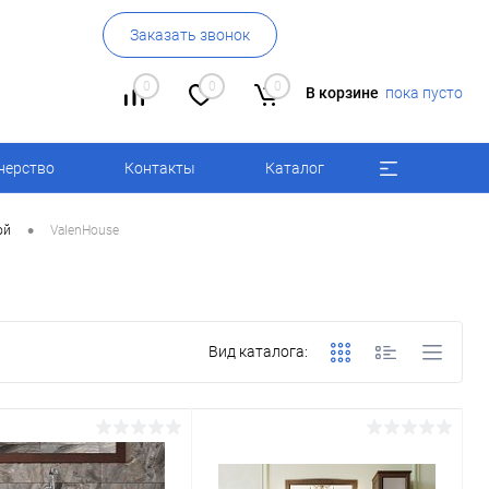
Заказать звонок
0
0
0
В корзине
пока пусто
нерство
Контакты
Каталог
•
ой
ValenHouse
Вид каталога: