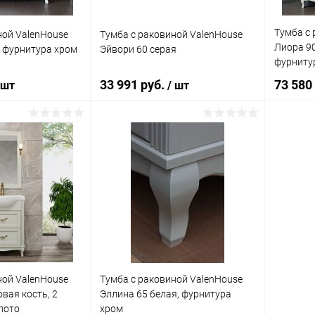
Тумба с 
ной ValenHouse
Тумба с раковиной ValenHouse
Лиора 90
, фурнитура хром
Эйвори 60 серая
фурниту
33 991 руб.
73 580
 шт
/ шт
корзину
В корзину
ик
Сравнение
Купить в 1 клик
Сравнение
Купит
Под заказ
В избранное
Под заказ
В изб
ной ValenHouse
Тумба с раковиной ValenHouse
вая кость, 2
Эллина 65 белая, фурнитура
лото
хром