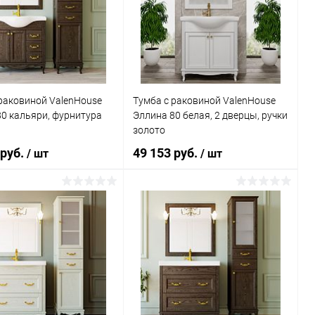
ь в 1 клик
Сравнение
Купить в 1 клик
Сравнение
ранное
Под заказ
В избранное
Под заказ
раковиной ValenHouse
Тумба с раковиной ValenHouse
0 кальяри, фурнитура
Эллина 80 белая, 2 дверцы, ручки
золото
 руб.
49 153 руб.
/ шт
/ шт
В корзину
В корзину
ь в 1 клик
Сравнение
Купить в 1 клик
Сравнение
ранное
Под заказ
В избранное
Под заказ