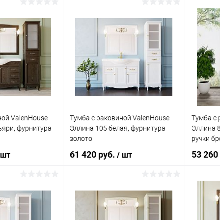
корзину
В корзину
ик
Сравнение
Купить в 1 клик
Сравнение
Купит
Под заказ
В избранное
Под заказ
В изб
ной ValenHouse
Тумба с раковиной ValenHouse
Тумба с 
ьяри, фурнитура
Эллина 105 белая, фурнитура
Эллина 8
золото
ручки бр
61 420 руб.
53 260
 шт
/ шт
корзину
В корзину