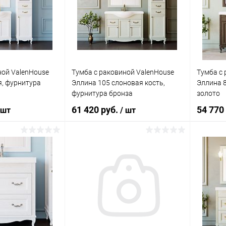
ик
Сравнение
Купить в 1 клик
Сравнение
Купит
Под заказ
В избранное
Под заказ
В изб
ной ValenHouse
Тумба с раковиной ValenHouse
Тумба с 
я, фурнитура
Эллина 105 слоновая кость,
Эллина 8
фурнитура бронза
золото
61 420 руб.
54 770
 шт
/ шт
корзину
В корзину
ик
Сравнение
Купить в 1 клик
Сравнение
Купит
Под заказ
В избранное
Под заказ
В изб