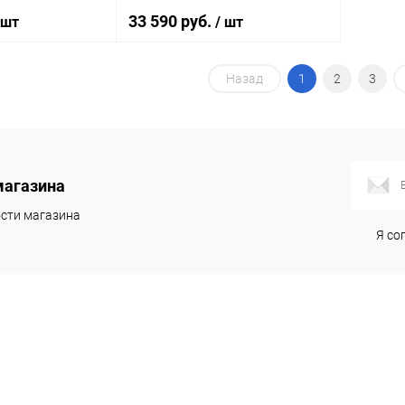
33 590 руб.
 шт
/ шт
Назад
1
2
3
корзину
В корзину
ик
Сравнение
Купить в 1 клик
Сравнение
Под заказ
В избранное
Под заказ
магазина
сти магазина
Я со