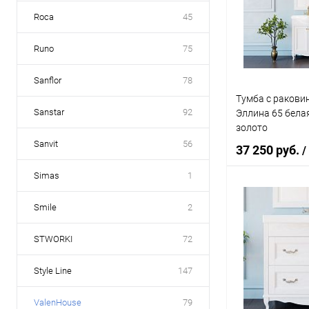
Купить в 1 кл
Roca
45
В избранное
Runo
75
Sanflor
78
Тумба с ракови
Sanstar
92
Эллина 65 бела
золото
Sanvit
56
37 250 руб.
/
Simas
1
В 
Smile
2
STWORKI
72
Купить в 1 кл
В избранное
Style Line
147
ValenHouse
79