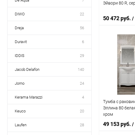
De Aqua
7
Эйвори 80 R, се
DIWO
22
50 472 руб.
/
Dreja
56
Duravit
6
В 
IDDIS
29
Купить в 1 кл
В избранное
Jacob Delafon
140
Jorno
24
Kerama Marazzi
4
Тумба с ракови
Эллина 80 белая
Keuco
20
хром
49 153 руб.
/
Laufen
28