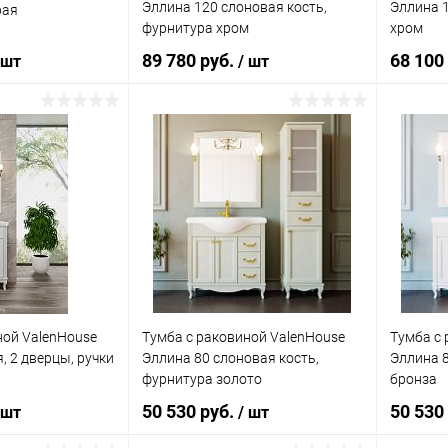
Эллина 120 слоновая кость,
Эллина 1
рая
фурнитура хром
хром
89 780 руб.
68 100
 шт
/ шт
корзину
В корзину
ик
Сравнение
Купить в 1 клик
Сравнение
Купит
Под заказ
В избранное
Под заказ
В изб
ной ValenHouse
Тумба с раковиной ValenHouse
Тумба с 
, 2 дверцы, ручки
Эллина 80 слоновая кость,
Эллина 8
фурнитура золото
бронза
50 530 руб.
50 530
 шт
/ шт