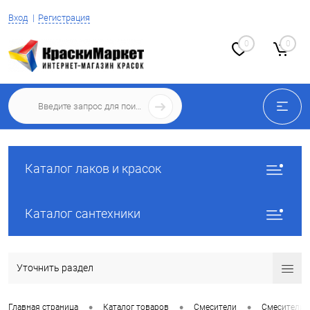
Вход
Регистрация
0
0
Каталог лаков и красок
Каталог сантехники
Уточнить раздел
•
•
•
Главная страница
Каталог товаров
Смесители
Смесители 