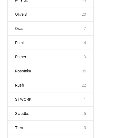
Milardo
14
Olive'S
20
Oras
7
Paini
4
Raiber
9
Rossinka
35
Rush
22
STWORKI
1
Swedbe
5
Timo
3