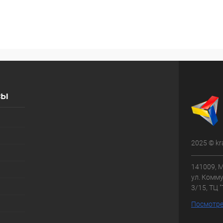
сы
2025 © kr
141009, М
ул. Комму
3/15, ТЦ 
Посмотре