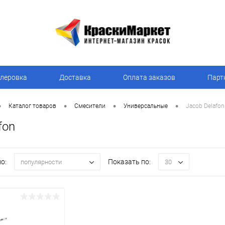
леровка
Доставка
Оплата заказов
Парт
•
•
•
•
Каталог товаров
Смесители
Универсальные
Jacob Delafon
fon
о:
Показать по:
популярности
30