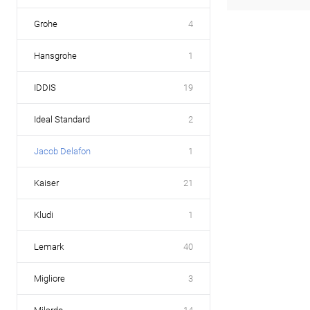
Grohe
4
Hansgrohe
1
IDDIS
19
Ideal Standard
2
Jacob Delafon
1
Kaiser
21
Kludi
1
Lemark
40
Migliore
3