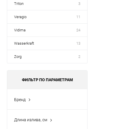
Triton
3
Veragio
11
Vidima
24
Wasserkraft
13
Zorg
2
ФИЛЬТР ПО ПАРАМЕТРАМ
Бренд
JACOB DELAFON
(1)
Длина излива, см
31.3 см
(1)