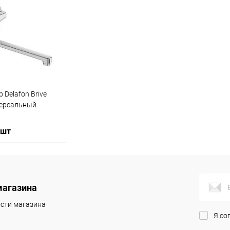
 Delafon Brive
версальный
 шт
корзину
магазина
ик
Сравнение
сти магазина
Я со
Под заказ