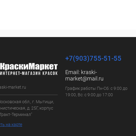
+7(903)755-51-55
Email:
kraski-
market@mail.ru
aski-market.ru
График работы Пн-Сб: с 9:00 до
19:00, Вс: с 9:00 до 17:00
осковская обл., г. Мытищи,
нистическая, д. 25Г, корпус
"Тракт-Терминал"
ть на карте