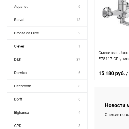
Aquanet
6
Bravat
13
Bronze de Luxe
2
Clever
1
Смеситель Jacob
E78117-CP уни
D&K
37
15 180 руб.
Damixa
6
/
Decoroom
8
В 
Dorff
6
Новости 
Купить в 1 кл
Elghansa
4
Свежие ново
В избранное
GPD
3