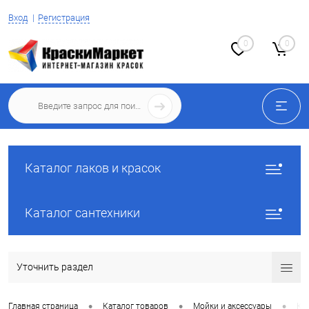
Вход
Регистрация
0
0
Каталог лаков и красок
Каталог сантехники
Уточнить раздел
•
•
•
Главная страница
Каталог товаров
Мойки и аксессуары
Ку