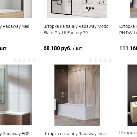
у Radaway Nes
Шторка на ванну Radaway Modo
Шторка н
Black PNJ II Factory 70
PN DWJ+S
68 180 руб.
111 16
 шт
/ шт
корзину
В корзину
ик
Сравнение
Купить в 1 клик
Сравнение
Купит
Под заказ
В избранное
Под заказ
В изб
Шторка 
у Radaway EOS
Шторка на ванну Radaway Idea