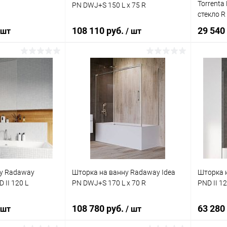
Torrenta
PN DWJ+S 150 L x 75 R
стекло R
108 110 руб.
29 540
 шт
/ шт
корзину
В корзину
ик
Сравнение
Купить в 1 клик
Сравнение
Купит
Под заказ
В избранное
Под заказ
В изб
у Radaway
Шторка на ванну Radaway Idea
Шторка 
 II 120 L
PN DWJ+S 170 L x 70 R
PND II 12
108 780 руб.
63 280
 шт
/ шт