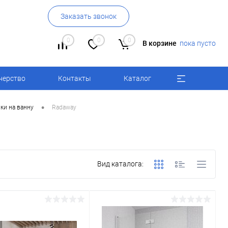
Заказать звонок
0
0
0
В корзине
пока пусто
нерство
Контакты
Каталог
•
ки на ванну
Radaway
Вид каталога: