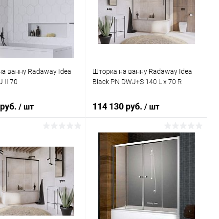
ь в 1 клик
Сравнение
Купить в 1 клик
Сравнение
ранное
Под заказ
В избранное
Под заказ
а ванну Radaway Idea
Шторка на ванну Radaway Idea
 II 70
Black PN DWJ+S 140 L x 70 R
 руб.
114 130 руб.
/ шт
/ шт
В корзину
В корзину
ь в 1 клик
Сравнение
Купить в 1 клик
Сравнение
ранное
Под заказ
В избранное
Под заказ