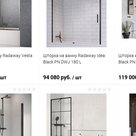
у Radaway Vesta
Шторка на ванну Radaway Idea
Шторка н
Black PN DWJ 180 L
Black PN
94 080 руб.
119 00
 шт
/ шт
корзину
В корзину
ик
Сравнение
Купить в 1 клик
Сравнение
Купит
Под заказ
В избранное
Под заказ
В изб