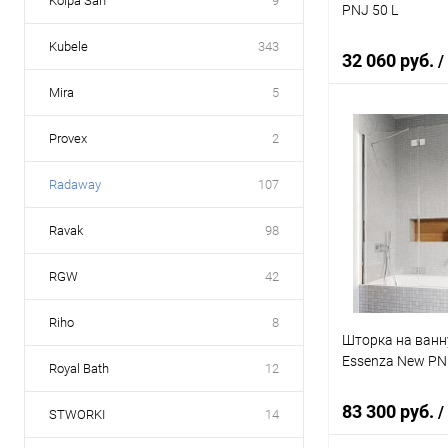
Kolpa San
9
PNJ 50 L
Kubele
343
32 060 руб.
/
Mira
5
Provex
2
В 
Radaway
107
Купить в 1 кл
В избранное
Ravak
98
RGW
42
Riho
8
Шторка на ванн
Essenza New PND
Royal Bath
12
83 300 руб.
/
STWORKI
14