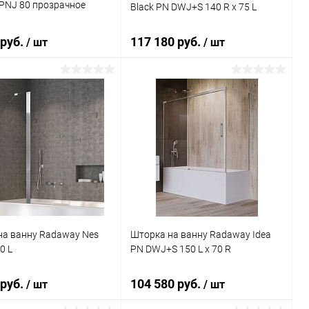
 PNJ 80 прозрачное
Black PN DWJ+S 140 R x 75 L
 руб.
117 180 руб.
/ шт
/ шт
В корзину
В корзину
ь в 1 клик
Сравнение
Купить в 1 клик
Сравнение
ранное
Под заказ
В избранное
Под заказ
на ванну Radaway Nes
Шторка на ванну Radaway Idea
0 L
PN DWJ+S 150 L x 70 R
 руб.
104 580 руб.
/ шт
/ шт