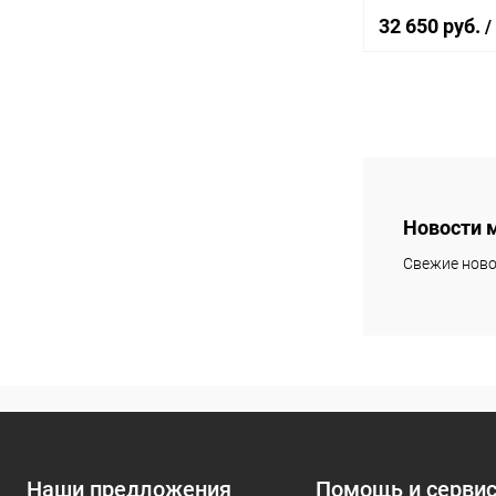
32 650 руб.
/
В 
Купить в 1 кл
В избранное
Новости 
Свежие ново
Наши предложения
Помощь и серви