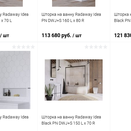
у Radaway Idea
Шторка на ванну Radaway Idea
Шторка н
x 70 L
PN DWJ+S 160 L x 80 R
Black PN
113 680 руб.
121 83
/ шт
/ шт
корзину
В корзину
ик
Сравнение
Купить в 1 клик
Сравнение
Купит
Под заказ
В избранное
Под заказ
В изб
у Radaway Idea
Шторка на ванну Radaway Idea
Black PN DWJ+S 150 L x 70 R