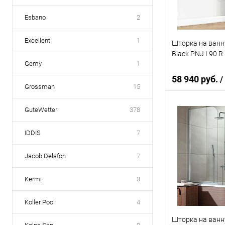
Esbano
2
Excellent
1
Шторка на ванн
Black PNJ I 90 R
Gemy
1
58 940 руб.
/
Grossman
15
GuteWetter
378
В 
IDDIS
7
Купить в 1 кл
Jacob Delafon
7
В избранное
Kermi
3
Koller Pool
4
Шторка на ванн