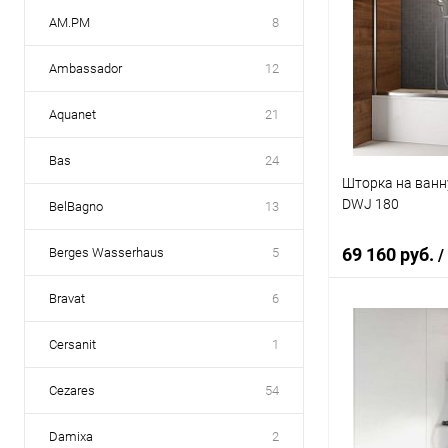
AM.PM
8
Ambassador
12
Aquanet
21
Bas
24
Шторка на ванн
DWJ 180
BelBagno
13
69 160 руб.
Berges Wasserhaus
5
/
Bravat
6
В 
Cersanit
1
Купить в 1 кл
Cezares
54
В избранное
Damixa
2