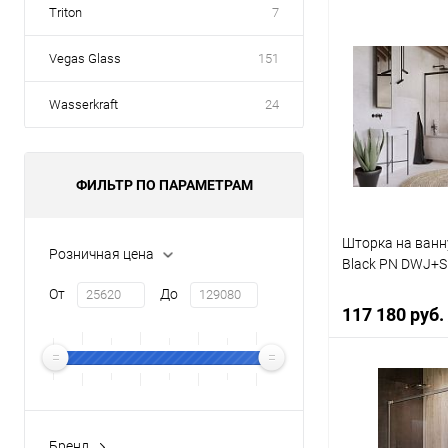
Triton
7
В 
Vegas Glass
151
Купить в 1 кл
Wasserkraft
24
В избранное
ФИЛЬТР ПО ПАРАМЕТРАМ
Шторка на ванн
Розничная цена
Black PN DWJ+S 
От
До
117 180 руб.
В 
Бренд