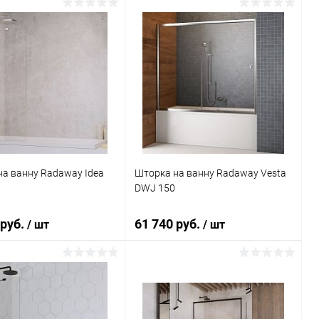
В корзину
В корзину
ь в 1 клик
Сравнение
Купить в 1 клик
Сравнение
ранное
Под заказ
В избранное
Под заказ
а ванну Radaway Idea
Шторка на ванну Radaway Vesta
DWJ 150
 руб.
61 740 руб.
/ шт
/ шт
В корзину
В корзину