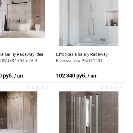
а ванну Radaway Idea
Шторка на ванну Radaway
 DWJ+S 150 L x 75 R
Essenza New PND I 120 L
0 руб.
102 340 руб.
/ шт
/ шт
В корзину
В корзину
ь в 1 клик
Сравнение
Купить в 1 клик
Сравнение
ранное
Под заказ
В избранное
Под заказ