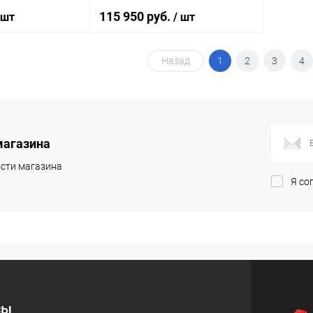
115 950 руб.
 шт
/ шт
Назад
1
2
3
4
корзину
В корзину
ик
Сравнение
Купить в 1 клик
Сравнение
Под заказ
В избранное
Под заказ
магазина
сти магазина
Я со
сы