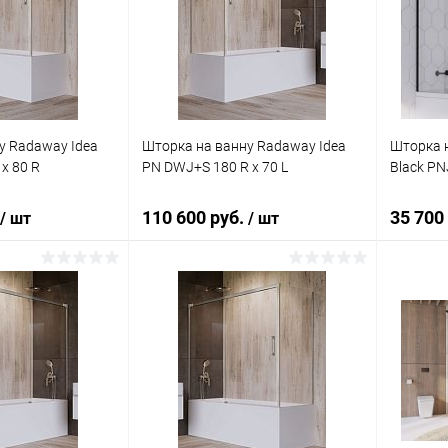
ик
Сравнение
Купить в 1 клик
Сравнение
Купит
Под заказ
В избранное
Под заказ
В изб
у Radaway Idea
Шторка на ванну Radaway Idea
Шторка н
x 80 R
PN DWJ+S 180 R x 70 L
Black PNJ
110 600 руб.
35 700
/ шт
/ шт
корзину
В корзину
ик
Сравнение
Купить в 1 клик
Сравнение
Купит
Под заказ
В избранное
Под заказ
В изб