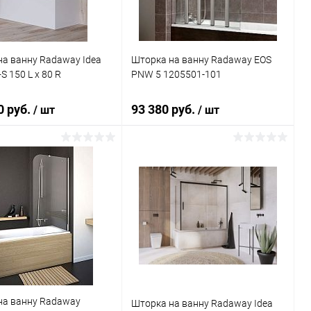
а ванну Radaway Idea
Шторка на ванну Radaway EOS
 150 L x 80 R
PNW 5 1205501-101
0 руб.
93 380 руб.
/ шт
/ шт
В корзину
В корзину
ь в 1 клик
Сравнение
Купить в 1 клик
Сравнение
ранное
Под заказ
В избранное
Под заказ
на ванну Radaway
Шторка на ванну Radaway Idea