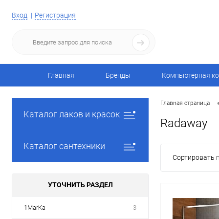
Вход
Регистрация
Главная
Бренды
Компьютерная ко
Главная страница
Каталог лаков и красок
Radaway
Каталог сантехники
Сортировать п
УТОЧНИТЬ РАЗДЕЛ
1MarKa
3