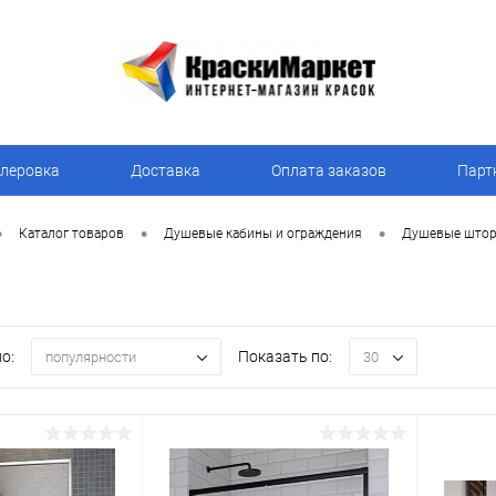
леровка
Доставка
Оплата заказов
Парт
•
•
•
Каталог товаров
Душевые кабины и ограждения
Душевые штор
о:
Показать по:
популярности
30