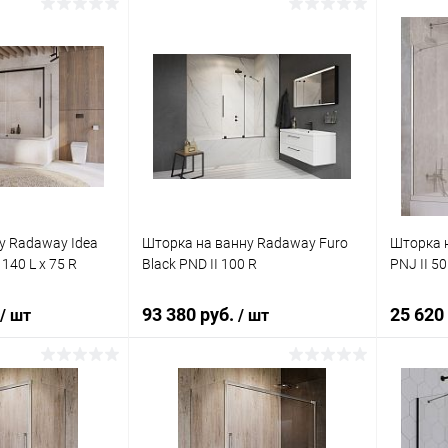
корзину
В корзину
ик
Сравнение
Купить в 1 клик
Сравнение
Купит
Под заказ
В избранное
Под заказ
В изб
у Radaway Idea
Шторка на ванну Radaway Furo
Шторка н
140 L x 75 R
Black PND II 100 R
PNJ II 50
93 380 руб.
25 620
/ шт
/ шт
корзину
В корзину