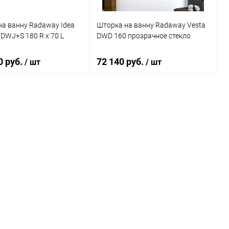
а ванну Radaway Idea
Шторка на ванну Radaway Vesta
 DWJ+S 180 R x 70 L
DWD 160 прозрачное стекло
0 руб.
72 140 руб.
/ шт
/ шт
В корзину
В корзину
ь в 1 клик
Сравнение
Купить в 1 клик
Сравнение
ранное
Под заказ
В избранное
Под заказ