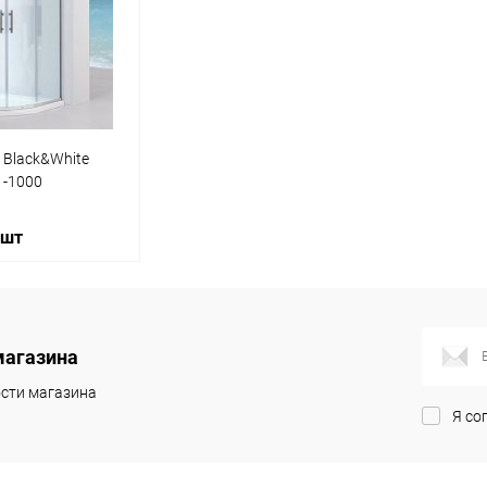
ик
Сравнение
Купить в 1 клик
Сравнение
Купит
Под заказ
В избранное
Под заказ
В изб
 Black&White
1-1000
 шт
корзину
магазина
ик
Сравнение
сти магазина
Я со
Под заказ