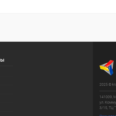
сы
2025 © kr
141009, М
ул. Комму
3/15, ТЦ 