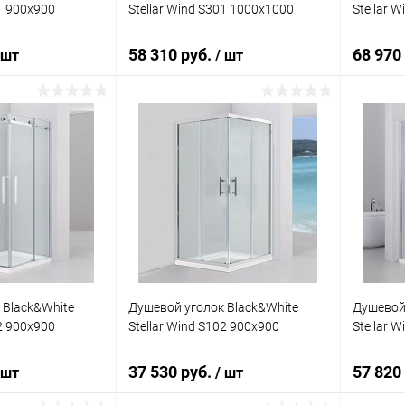
01 900х900
Stellar Wind S301 1000х1000
Stellar 
58 310 руб.
68 970
 шт
/ шт
корзину
В корзину
ик
Сравнение
Купить в 1 клик
Сравнение
Купит
Под заказ
В избранное
Под заказ
В изб
 Black&White
Душевой уголок Black&White
Душевой 
02 900х900
Stellar Wind S102 900х900
Stellar 
37 530 руб.
57 820
 шт
/ шт