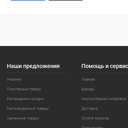
120x80x195 см
(3)
120x90x195 см
(2)
Показать ещё 4
Наши предложения
Помощь и серви
Новинки
Главная
Популярные товары
Бренды
Распродажи и скидки
Компьютерная колеровка
Рекомендуемые товары
Доставка
Уцененные товары
Оплата заказов
Партнерство