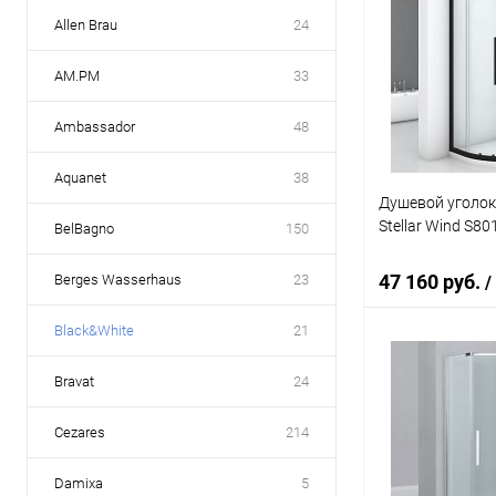
Allen Brau
24
AM.PM
33
Ambassador
48
Aquanet
38
Душевой уголок
Stellar Wind S8
BelBagno
150
47 160 руб.
Berges Wasserhaus
23
/
Black&White
21
В 
Bravat
24
Купить в 1 кл
Cezares
214
В избранное
Damixa
5