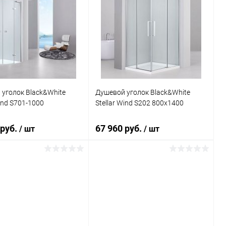
уголок Black&White
Душевой уголок Black&White
Wind S701-1000
Stellar Wind S202 800х1400
 руб.
67 960 руб.
/ шт
/ шт
В корзину
В корзину
ь в 1 клик
Сравнение
Купить в 1 клик
Сравнение
ранное
Под заказ
В избранное
Под заказ