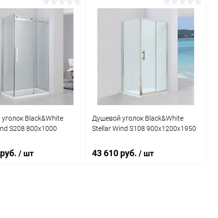
В корзину
В корзину
ь в 1 клик
Сравнение
Купить в 1 клик
Сравнение
ранное
Под заказ
В избранное
Под заказ
уголок Black&White
Душевой уголок Black&White
Wind S208 800х1000
Stellar Wind S108 900х1200х1950
 руб.
43 610 руб.
/ шт
/ шт
В корзину
В корзину