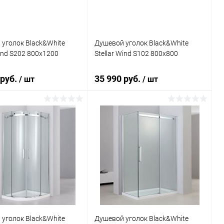
уголок Black&White
Душевой уголок Black&White
Wind S202 800х1200
Stellar Wind S102 800х800
 руб.
35 990 руб.
/ шт
/ шт
В корзину
В корзину
ь в 1 клик
Сравнение
Купить в 1 клик
Сравнение
ранное
Под заказ
В избранное
Под заказ
уголок Black&White
Душевой уголок Black&White