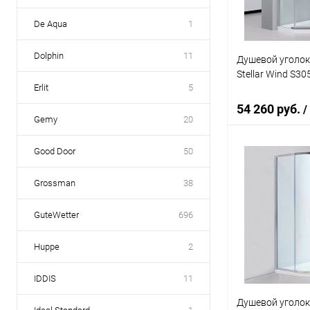
De Aqua
1
Dolphin
11
Душевой уголок
Stellar Wind S3
Erlit
5
54 260 руб.
/
Gemy
20
Good Door
50
В 
Grossman
38
Купить в 1 кл
GuteWetter
696
В избранное
Huppe
2
IDDIS
11
Душевой уголок