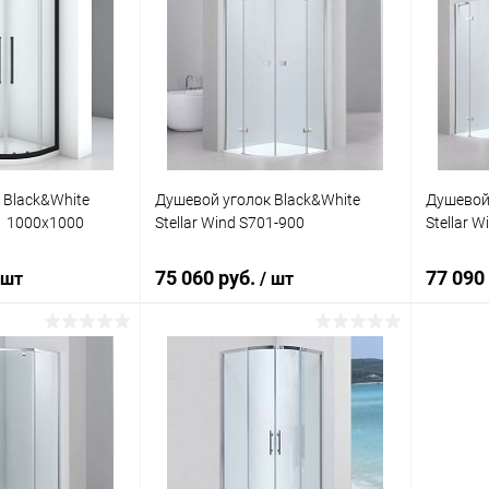
 Black&White
Душевой уголок Black&White
Душевой 
01 1000х1000
Stellar Wind S701-900
Stellar 
75 060 руб.
77 090
 шт
/ шт
корзину
В корзину
ик
Сравнение
Купить в 1 клик
Сравнение
Купит
Под заказ
В избранное
Под заказ
В изб