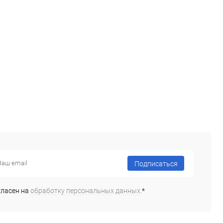
ь в 1 клик
Сравнение
Купить в 1 клик
Сравнение
ранное
Под заказ
В избранное
Под заказ
Подписаться
гласен на
обработку персональных данных.
*