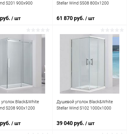
Wind S201 900х900
Stellar Wind S508 800х1200
 руб.
61 870 руб.
/ шт
/ шт
В корзину
В корзину
ь в 1 клик
Сравнение
Купить в 1 клик
Сравнение
ранное
Под заказ
В избранное
Под заказ
уголок Black&White
Душевой уголок Black&White
Wind S208 900х1200
Stellar Wind S102 1000х1000
 руб.
39 040 руб.
/ шт
/ шт