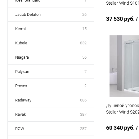
Ideal Standard
1
Stellar Wind S1
Jacob Delafon
26
37 530 руб.
/
Kermi
15
Kubele
832
В 
Niagara
56
Купить в 1 кл
В избранное
Polysan
7
Provex
2
Radaway
686
Душевой уголок
Stellar Wind S2
Ravak
387
60 340 руб.
/
RGW
287