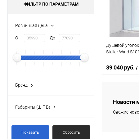
Купить в 1 кл
ФИЛЬТР ПО ПАРАМЕТРАМ
В избранное
Розничная цена
От
До
Душевой уголок
Stellar Wind S10
39 040 руб.
/
Бренд
BLACK&WHITE
(21)
В 
Новости 
Габариты (Ш Г В)
Купить в 1 кл
Свежие ново
100x100x195 см
(5)
В избранное
100x100x200 см
(1)
Показать
Сбросить
100x80x195 см
(1)