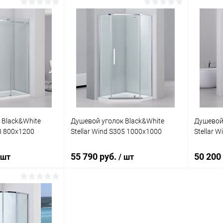
корзину
В корзину
ик
Сравнение
Купить в 1 клик
Сравнение
Купит
Под заказ
В избранное
Под заказ
В изб
 Black&White
Душевой уголок Black&White
Душевой 
08 800х1200
Stellar Wind S305 1000х1000
Stellar 
55 790 руб.
50 200
 шт
/ шт
корзину
В корзину