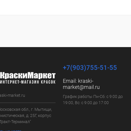
+7(903)755-51-55
Email:
kraski-
market@mail.ru
aski-market.ru
График работы Пн-Сб: с 9:00 до
19:00, Вс: с 9:00 до 17:00
осковская обл., г. Мытищи,
нистическая, д. 25Г, корпус
"Тракт-Терминал"