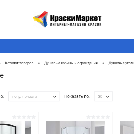
•
•
•
Каталог товаров
Душевые кабины и ограждения
Душевые угол
e
о:
Показать по:
популярности
30