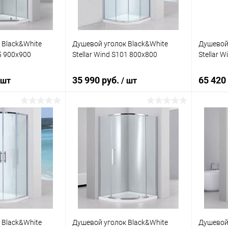
 Black&White
Душевой уголок Black&White
Душевой 
05 900х900
Stellar Wind S101 800х800
Stellar 
35 990 руб.
65 420
 шт
/ шт
корзину
В корзину
ик
Сравнение
Купить в 1 клик
Сравнение
Купит
Под заказ
В избранное
Под заказ
В изб
 Black&White
Душевой уголок Black&White
Душевой 