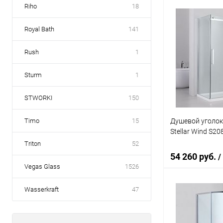
Riho
18
В 
Royal Bath
141
Купить в 1 кл
Rush
1
В избранное
Sturm
1
STWORKI
150
Душевой уголок
Timo
15
Stellar Wind S2
Triton
52
54 260 руб.
/
Vegas Glass
1526
Wasserkraft
47
В 