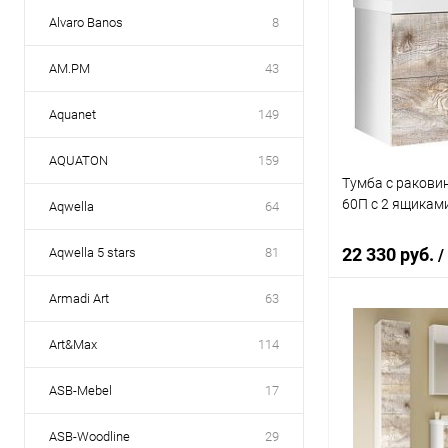
Alvaro Banos
8
AM.PM
43
Aquanet
149
AQUATON
159
Тумба с ракови
60П с 2 ящиками
Aqwella
64
22 330 руб.
Aqwella 5 stars
81
/
Armadi Art
63
В 
Art&Max
114
Купить в 1 кл
ASB-Mebel
17
В избранное
ASB-Woodline
29