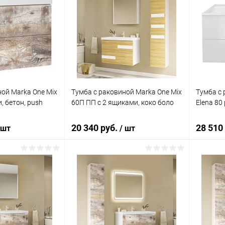
ной Marka One Mix
Тумба с раковиной Marka One Mix
Тумба с 
, бетон, push
60П ПП с 2 ящиками, коко боло
Elena 80
20 340 руб.
28 510
 шт
/ шт
корзину
В корзину
ик
Сравнение
Купить в 1 клик
Сравнение
Купит
Под заказ
В избранное
Под заказ
В изб