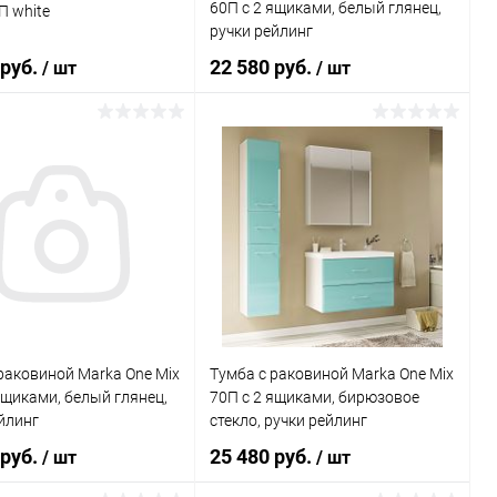
60П с 2 ящиками, белый глянец,
П white
ручки рейлинг
 руб.
22 580 руб.
/ шт
/ шт
В корзину
В корзину
ь в 1 клик
Сравнение
Купить в 1 клик
Сравнение
ранное
Под заказ
В избранное
Под заказ
раковиной Marka One Mix
Тумба с раковиной Marka One Mix
ящиками, белый глянец,
70П с 2 ящиками, бирюзовое
йлинг
стекло, ручки рейлинг
 руб.
25 480 руб.
/ шт
/ шт