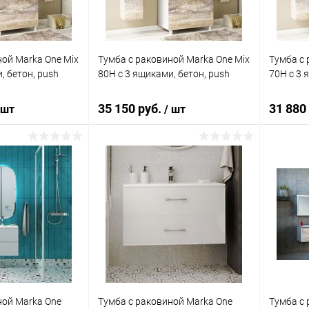
ной Marka One Mix
Тумба с раковиной Marka One Mix
Тумба с 
, бетон, push
80Н с 3 ящиками, бетон, push
70Н с 3 
35 150 руб.
31 880
 шт
/ шт
корзину
В корзину
ик
Сравнение
Купить в 1 клик
Сравнение
Купит
Под заказ
В избранное
Под заказ
В изб
ной Marka One
Тумба с раковиной Marka One
Тумба с 