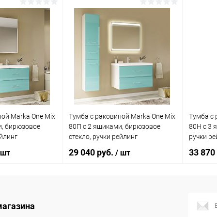
корзину
В корзину
ик
Сравнение
Купить в 1 клик
Сравнение
Купит
Под заказ
В избранное
Под заказ
В изб
ной Marka One Mix
Тумба с раковиной Marka One Mix
Тумба с 
и, бирюзовое
80П с 2 ящиками, бирюзовое
80Н с 3 
ейлинг
стекло, ручки рейлинг
ручки ре
29 040 руб.
33 870
 шт
/ шт
корзину
В корзину
магазина