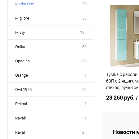
Marka One
20
В 
Migliore
38
Купить в 1 кл
Misty
197
В избранное
Onika
69
Opadiris
98
Тумба с ракови
Orange
1
60П с 2 ящикам
стекло, ручки р
Owl 1975
29
23 260 руб.
/
Pelipal
1
Ravak
9
В 
Новости 
Raval
27