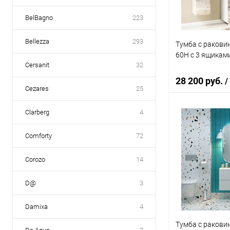
BelBagno
223
Bellezza
293
Тумба с ракови
60Н с 3 ящиками
Cersanit
32
28 200 руб.
/
Cezares
25
Clarberg
4
В 
Comforty
72
Купить в 1 кл
Corozo
14
В избранное
D@
3
Damixa
4
Тумба с ракови