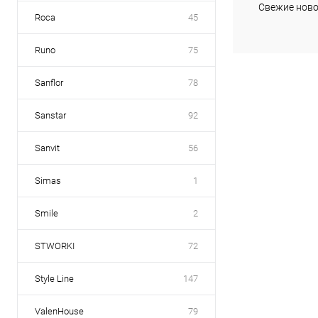
Купить в 1 кл
Свежие ново
Roca
45
В избранное
Runo
75
Sanflor
78
Sanstar
92
Sanvit
56
Simas
1
Smile
2
STWORKI
72
Style Line
147
ValenHouse
79