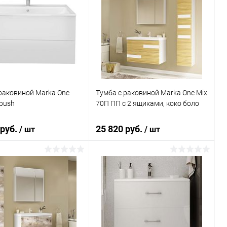
раковиной Marka One
Тумба с раковиной Marka One Mix
 push
70П ПП с 2 ящиками, коко боло
 руб.
25 820 руб.
/ шт
/ шт
В корзину
В корзину
ь в 1 клик
Сравнение
Купить в 1 клик
Сравнение
ранное
Под заказ
В избранное
Под заказ