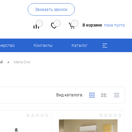
Заказать звонок
0
0
0
В корзине
пока пусто
нерство
Контакты
Каталог
•
ой
Marka One
Вид каталога: