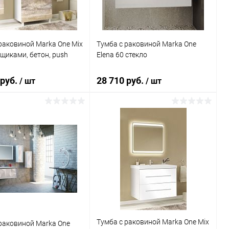
раковиной Marka One Mix
Тумба с раковиной Marka One
ящиками, бетон, push
Elena 60 стекло
 руб.
28 710 руб.
/ шт
/ шт
В корзину
В корзину
ь в 1 клик
Сравнение
Купить в 1 клик
Сравнение
ранное
Под заказ
В избранное
Под заказ
Тумба с раковиной Marka One Mix
раковиной Marka One