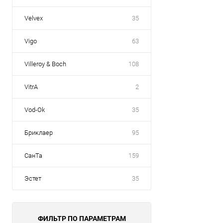
Velvex
35
Vigo
63
Villeroy & Boch
108
VitrA
2
Vod-Ok
35
Бриклаер
95
СанТа
159
Эстет
35
ФИЛЬТР ПО ПАРАМЕТРАМ