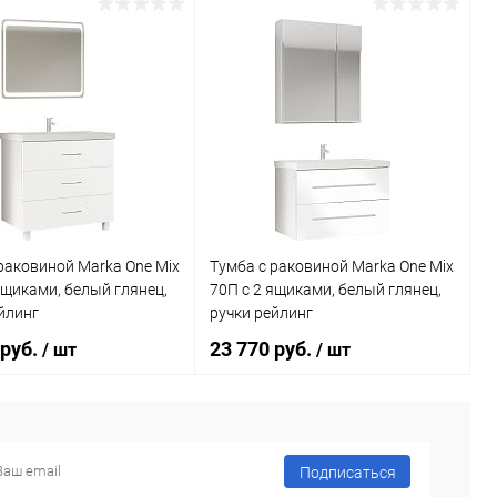
В корзину
В корзину
ь в 1 клик
Сравнение
Купить в 1 клик
Сравнение
ранное
Под заказ
В избранное
Под заказ
раковиной Marka One Mix
Тумба с раковиной Marka One Mix
ящиками, белый глянец,
70П с 2 ящиками, белый глянец,
йлинг
ручки рейлинг
 руб.
23 770 руб.
/ шт
/ шт
В корзину
В корзину
Подписаться