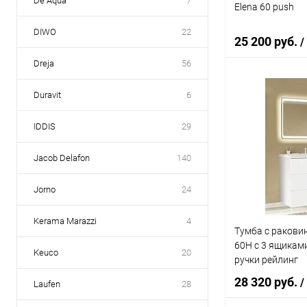
De Aqua
7
Elena 60 push
DIWO
22
25 200 руб.
/
Dreja
56
Duravit
6
В 
IDDIS
29
Купить в 1 кл
В избранное
Jacob Delafon
140
Jorno
24
Kerama Marazzi
4
Тумба с ракови
60Н с 3 ящиками
Keuco
20
ручки рейлинг
28 320 руб.
/
Laufen
28