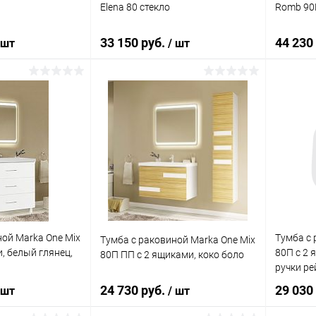
Elena 80 стекло
Romb 90
33 150 руб.
44 230
 шт
/ шт
корзину
В корзину
ик
Сравнение
Купить в 1 клик
Сравнение
Купит
Под заказ
В избранное
Под заказ
В изб
ной Marka One Mix
Тумба с 
Тумба с раковиной Marka One Mix
, белый глянец,
80П с 2 
80П ПП с 2 ящиками, коко боло
ручки ре
24 730 руб.
29 030
 шт
/ шт