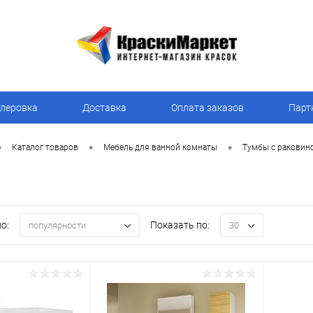
леровка
Доставка
Оплата заказов
Парт
•
•
•
Каталог товаров
Мебель для ванной комнаты
Тумбы с раковин
о:
Показать по:
популярности
30