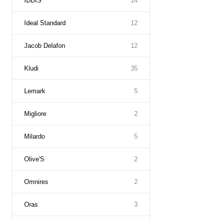
IDDIS
14
Ideal Standard
12
Jacob Delafon
12
Kludi
35
Lemark
5
Migliore
2
Milardo
5
Olive'S
2
Omnires
2
Oras
3