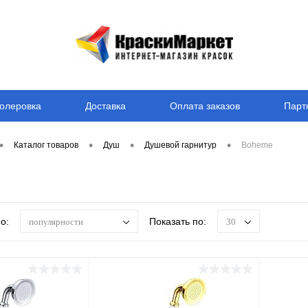
олеровка
Доставка
Оплата заказов
Парт
•
•
•
•
Каталог товаров
Душ
Душевой гарнитур
Boheme
о:
Показать по:
популярности
30