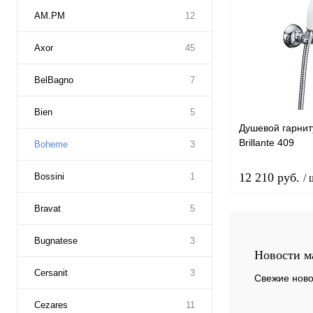
AM.PM
12
Axor
45
BelBagno
7
Bien
5
Душевой гарни
Brillante 409
Boheme
3
12 210 руб.
Bossini
1
/ 
Bravat
5
В 
Bugnatese
3
Новости м
Купить в 1 к
Cersanit
3
Свежие ново
В избранное
Cezares
11