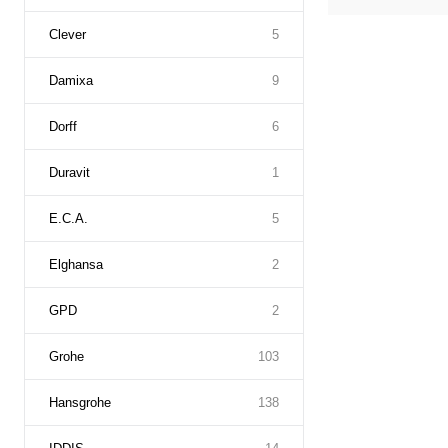
Clever
5
Damixa
9
Dorff
6
Duravit
1
E.C.A.
5
Elghansa
2
GPD
2
Grohe
103
Hansgrohe
138