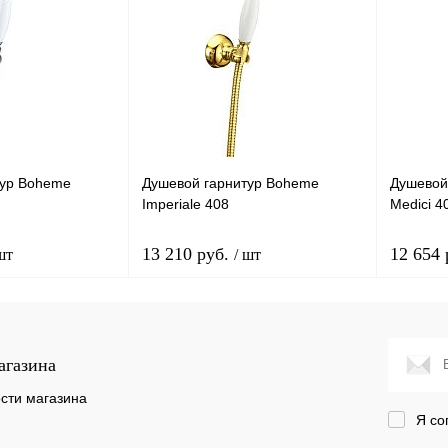
тур Boheme
Душевой гарнитур Boheme
Душевой
Imperiale 408
Medici 4
13 210 руб.
12 654
шт
/ шт
корзину
В корзину
агазина
лик
Сравнение
Купить в 1 клик
Сравнение
Купит
сти магазина
Я со
Под заказ
В избранное
Под заказ
В изб