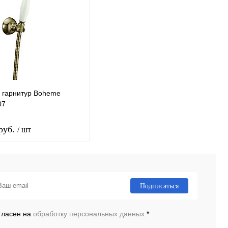
 гарнитур Boheme
07
 руб.
/ шт
В корзину
Подписаться
ь в 1 клик
Сравнение
гласен на
обработку персональных данных.
*
ранное
Под заказ