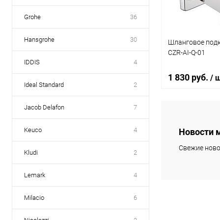
Grohe
36
Hansgrohe
30
Шланговое подк
CZR-AI-Q-01
IDDIS
4
1 830 руб.
/ 
Ideal Standard
2
Jacob Delafon
7
Под
Keuco
4
Новости 
Купить в 1 кл
Свежие ново
Kludi
2
В избранное
Lemark
4
Milacio
6