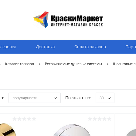
леровка
Доставка
Оплата заказов
Парт
•
•
•
Каталог товаров
Встраиваемые душевые системы
Шланговые п
о:
Показать по:
популярности
30