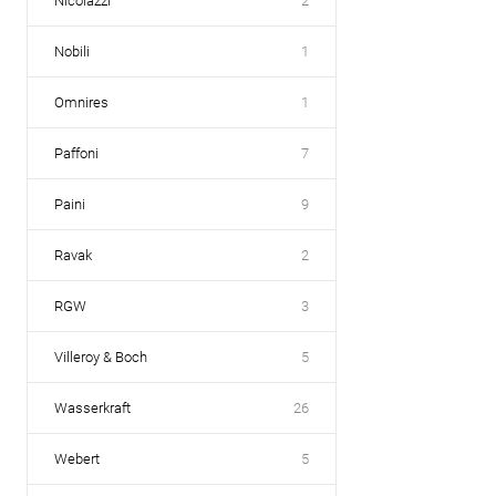
Nicolazzi
2
Nobili
1
Omnires
1
Paffoni
7
Paini
9
Ravak
2
RGW
3
Villeroy & Boch
5
Wasserkraft
26
Webert
5