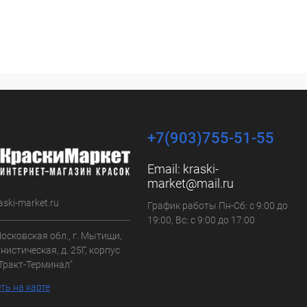
+7(903)755-51-55
Email:
kraski-
market@mail.ru
aski-market.ru
График работы Пн-Сб: с 9:00 до
19:00, Вс: с 9:00 до 17:00
осковская обл., г. Мытищи,
нистическая, д. 25Г, корпус
"Тракт-Терминал"
ть на карте