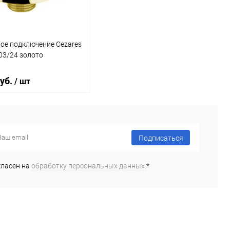
ое подключение Cezares
03/24 золото
руб.
/ шт
В корзину
Подписаться
ь в 1 клик
Сравнение
гласен на
обработку персональных данных.
*
ранное
Под заказ