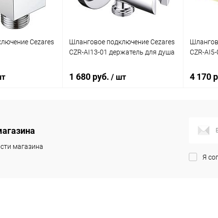
лючение Cezares
Шланговое подключение Cezares
Шлангов
CZR-AI13-01 держатель для душа
CZR-AI5-
1 680 руб.
4 170 
шт
/ шт
писаться
Подписаться
магазина
ик
Сравнение
Купить в 1 клик
Сравнение
Купит
сти магазина
Я со
Недоступно
В избранное
Недоступно
В изб