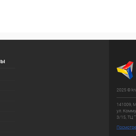
сы
2025 © kr
141009, М
ул. Комму
3/15, ТЦ 
Посмотре