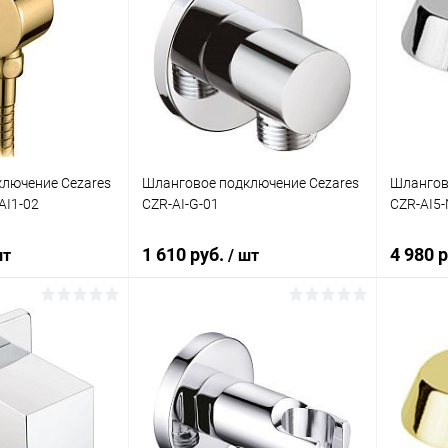
лючение Cezares
Шланговое подключение Cezares
Шлангов
-AI1-02
CZR-AI-G-01
CZR-AI5
1 610 руб.
4 980 
шт
/ шт
корзину
Подписаться
ик
Сравнение
Купить в 1 клик
Сравнение
Купит
Под заказ
В избранное
Недоступно
В изб