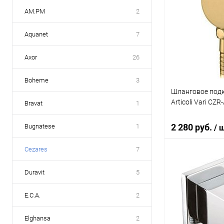
AM.PM
2
Aquanet
7
Axor
26
Boheme
3
Шланговое подк
Articoli Vari CZR
Bravat
1
2 280 руб.
Bugnatese
1
/ 
Cezares
7
В 
Duravit
5
Купить в 1 кл
E.C.A.
2
В избранное
Elghansa
2