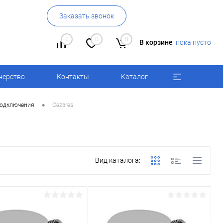
Заказать звонок
0
0
0
В корзине
пока пусто
нерство
Контакты
Каталог
•
одключения
Cezares
Вид каталога: