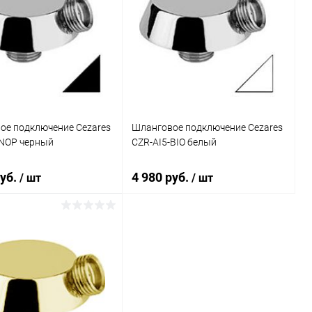
ое подключение Cezares
Шланговое подключение Cezares
-NOP черный
CZR-AI5-BIO белый
руб.
4 980 руб.
/ шт
/ шт
В корзину
В корзину
ь в 1 клик
Сравнение
Купить в 1 клик
Сравнение
ранное
Под заказ
В избранное
Под заказ