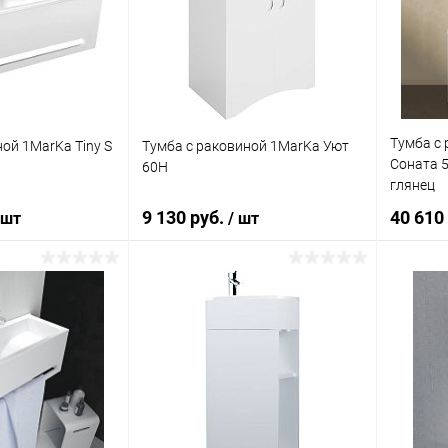
ик
Сравнение
Купить в 1 клик
Сравнение
Купит
Под заказ
В избранное
Под заказ
В изб
Тумба с
ой 1MarKa Tiny S
Тумба с раковиной 1MarKa Уют
Соната 5
60Н
глянец
9 130 руб.
40 610
 шт
/ шт
корзину
В корзину
ик
Сравнение
Купить в 1 клик
Сравнение
Купит
Под заказ
В избранное
Под заказ
В изб