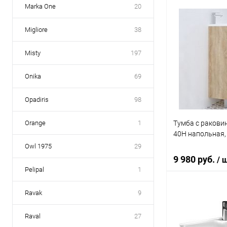
Marka One
20
В 
Migliore
38
Купить в 1 кл
Misty
197
В избранное
Onika
69
Opadiris
98
Тумба с раковин
Orange
1
40Н напольная,
Owl 1975
29
9 980 руб.
/ 
Pelipal
1
Ravak
9
В 
Raval
27