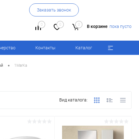
Заказать звонок
0
0
0
В корзине
пока пусто
нерство
Контакты
Каталог
•
ой
1MarKa
Вид каталога: