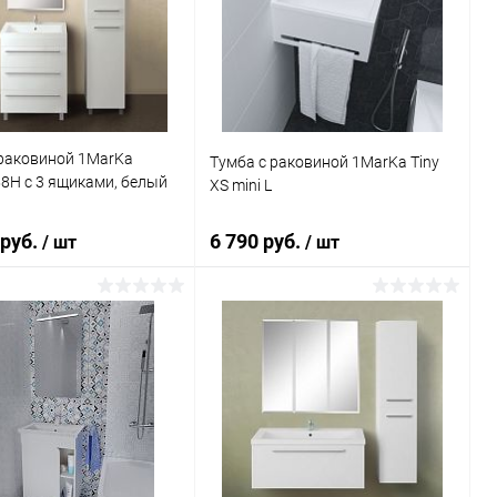
ь в 1 клик
Сравнение
Купить в 1 клик
Сравнение
ранное
Под заказ
В избранное
Под заказ
 раковиной 1MarKa
Тумба с раковиной 1MarKa Tiny
8Н с 3 ящиками, белый
XS mini L
 руб.
6 790 руб.
/ шт
/ шт
В корзину
В корзину
ь в 1 клик
Сравнение
Купить в 1 клик
Сравнение
ранное
Под заказ
В избранное
Под заказ