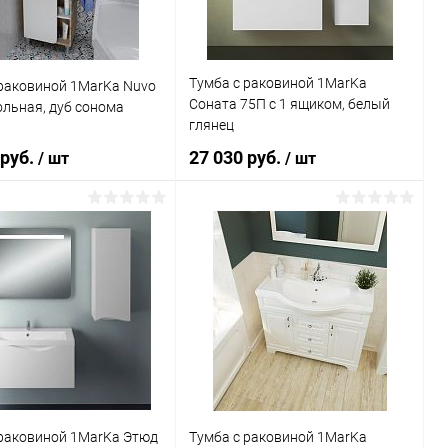
Тумба с раковиной 1MarKa
 раковиной 1MarKa Nuvo
Соната 75П с 1 ящиком, белый
льная, дуб сонома
глянец
 руб.
27 030 руб.
/ шт
/ шт
В корзину
В корзину
ь в 1 клик
Сравнение
Купить в 1 клик
Сравнение
ранное
Под заказ
В избранное
Под заказ
 раковиной 1MarKa Этюд
Тумба с раковиной 1MarKa