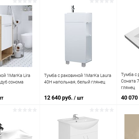
корзину
В корзину
ик
Сравнение
Купить в 1 клик
Сравнение
Купит
Под заказ
В избранное
Под заказ
В изб
Тумба с
ой 1MarKa Lira
Тумба с раковиной 1MarKa Laura
Соната 7
 дуб сонома
40Н напольная, белый глянец
глянец
12 640 руб.
40 070
шт
/ шт
корзину
В корзину