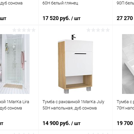
 дуб сонома
60H белый глянец
90П бел
17 520 руб.
27 270
 шт
/ шт
корзину
В корзину
ик
Сравнение
Купить в 1 клик
Сравнение
Купит
Под заказ
В избранное
Под заказ
В изб
ой 1MarKa Lira
Тумба с раковиной 1MarKa July
Тумба с 
 дуб сонома
50Н напольная, дуб сонома
70Н напо
14 900 руб.
19 700
шт
/ шт