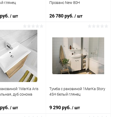
ый глянец
Прованс New 80Н
 руб.
26 780 руб.
/ шт
/ шт
В корзину
В корзину
ь в 1 клик
Сравнение
Купить в 1 клик
Сравнение
ранное
Под заказ
В избранное
Под заказ
раковиной 1MarKa Aris
Тумба с раковиной 1MarKa Story
льная, дуб сонома
45Н белый глянец
 руб.
9 290 руб.
/ шт
/ шт