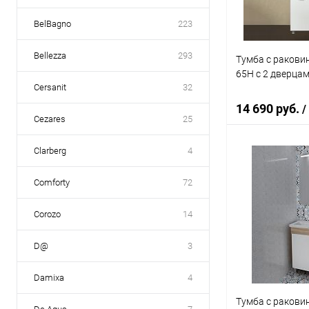
BelBagno
223
Bellezza
293
Тумба с ракови
65Н с 2 дверцам
Cersanit
32
14 690 руб.
/
Cezares
25
Clarberg
4
В 
Comforty
72
Купить в 1 кл
Corozo
14
В избранное
D@
3
Damixa
4
Тумба с ракови