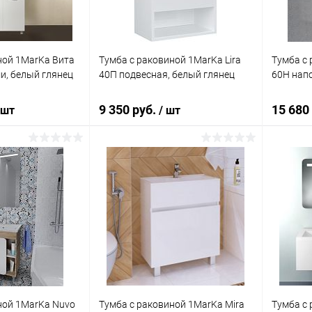
ной 1MarKa Вита
Тумба с раковиной 1MarKa Lira
Тумба с
и, белый глянец
40П подвесная, белый глянец
60Н напо
9 350 руб.
15 680
 шт
/ шт
корзину
В корзину
ик
Сравнение
Купить в 1 клик
Сравнение
Купит
Под заказ
В избранное
Под заказ
В изб
ной 1MarKa Nuvo
Тумба с раковиной 1MarKa Mira
Тумба с