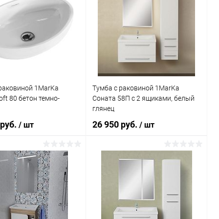
 раковиной 1MarKa
Тумба с раковиной 1MarKa
oft 80 бетон темно-
Соната 58П с 2 ящиками, белый
глянец
 руб.
26 950 руб.
/ шт
/ шт
В корзину
В корзину
ь в 1 клик
Сравнение
Купить в 1 клик
Сравнение
ранное
Под заказ
В избранное
Под заказ