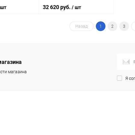
32 620 руб.
 шт
/ шт
Назад
1
2
3
корзину
В корзину
ик
Сравнение
Купить в 1 клик
Сравнение
Под заказ
В избранное
Под заказ
магазина
сти магазина
Я со