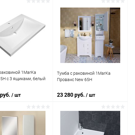
В корзину
В корзину
ь в 1 клик
Сравнение
Купить в 1 клик
Сравнение
ранное
Под заказ
В избранное
Под заказ
 раковиной 1MarKa
Тумба с раковиной 1MarKa
5Н с 3 ящиками, белый
Прованс New 65Н
 руб.
23 280 руб.
/ шт
/ шт
В корзину
В корзину