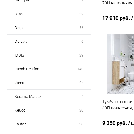
De Aqua
7
70Н напольная,
DIWO
22
17 910 руб.
/
Dreja
56
Duravit
6
В 
IDDIS
29
Купить в 1 кл
В избранное
Jacob Delafon
140
Jorno
24
Kerama Marazzi
4
Тумба с раковин
40П подвесная,
Keuco
20
9 350 руб.
/ 
Laufen
28