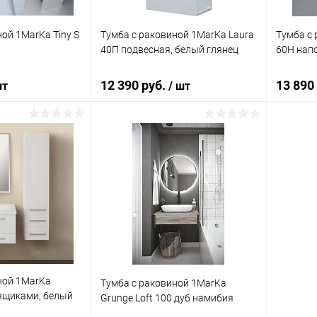
ой 1MarKa Tiny S
Тумба с раковиной 1MarKa Laura
Тумба с
40П подвесная, белый глянец
60Н напо
12 390 руб.
13 890
шт
/ шт
корзину
В корзину
ик
Сравнение
Купить в 1 клик
Сравнение
Купит
Под заказ
В избранное
Под заказ
В изб
ной 1MarKa
Тумба с раковиной 1MarKa
 ящиками, белый
Grunge Loft 100 дуб намибия