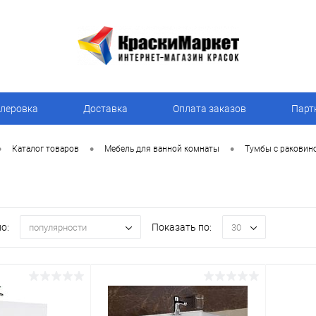
леровка
Доставка
Оплата заказов
Парт
•
•
•
Каталог товаров
Мебель для ванной комнаты
Тумбы с раковин
о:
Показать по:
популярности
30