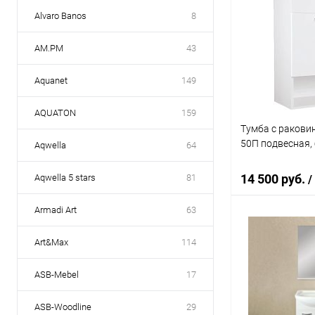
Alvaro Banos
8
AM.PM
43
Aquanet
149
AQUATON
159
Тумба с ракови
50П подвесная,
Aqwella
64
14 500 руб.
Aqwella 5 stars
81
/
Armadi Art
63
В 
Art&Max
114
Купить в 1 кл
ASB-Mebel
17
В избранное
ASB-Woodline
29