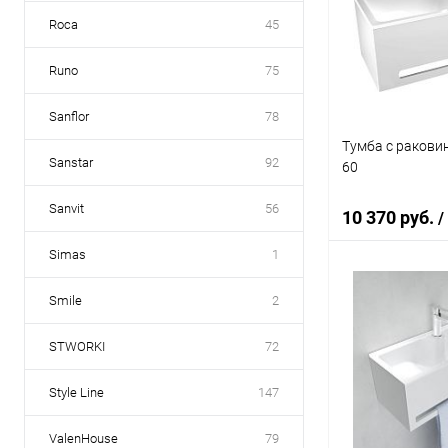
Купить в 1 кл
Roca
45
В избранное
Runo
75
Sanflor
78
Тумба с раковин
Sanstar
92
60
Sanvit
56
10 370 руб.
/
Simas
1
В 
Smile
2
STWORKI
72
Купить в 1 кл
В избранное
Style Line
147
ValenHouse
79