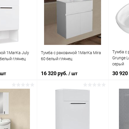
Тумба с
ной 1MarKa July
Тумба с раковиной 1MarKa Mira
Grunge L
 белый глянец
60 белый глянец
серый
16 320 руб.
30 920
 шт
/ шт
корзину
В корзину
ик
Сравнение
Купить в 1 клик
Сравнение
Купит
Под заказ
В избранное
Под заказ
В изб