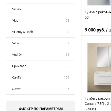
Velvex
35
Тумба с раковин
50
Vigo
63
9 000 руб.
/ 
Villeroy & Boch
108
VitrA
2
В 
Vod-Ok
35
Купить в 1 кл
Бриклаер
95
В избранное
СанТа
159
Эстет
35
Тумба с ракови
Соната 75П с 2
ФИЛЬТР ПО ПАРАМЕТРАМ
глянец