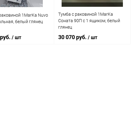
Тумба с раковиной 1MarKa
 раковиной 1MarKa Nuvo
Соната 90П с 1 ящиком, белый
льная, белый глянец
глянец
 руб.
30 070 руб.
/ шт
/ шт
В корзину
В корзину
ь в 1 клик
Сравнение
Купить в 1 клик
Сравнение
ранное
Под заказ
В избранное
Под заказ