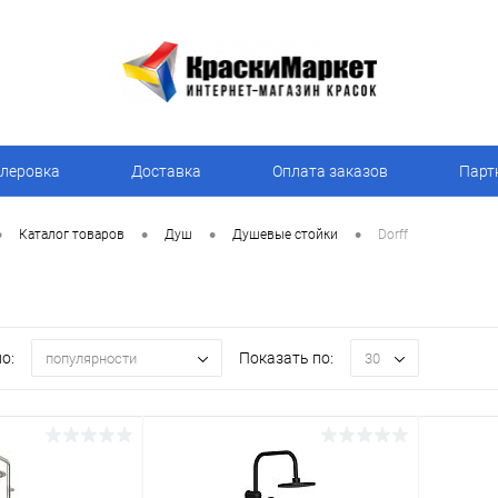
леровка
Доставка
Оплата заказов
Парт
•
•
•
•
Каталог товаров
Душ
Душевые стойки
Dorff
о:
Показать по:
популярности
30