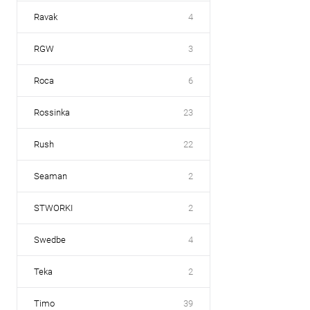
Ravak
4
RGW
3
Roca
6
Rossinka
23
Rush
22
Seaman
2
STWORKI
2
Swedbe
4
Teka
2
Timo
39