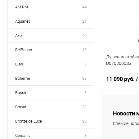
AM.PM
44
Aquanet
21
Axor
40
BelBagno
19
Душевая стойка 
D0703000SS
Bien
3
11 090 руб.
Boheme
33
/
Bossini
3
В 
Bravat
23
Новости 
Купить в 1 кл
Bronze de Luxe
26
Свежие ново
В избранное
Cersanit
3