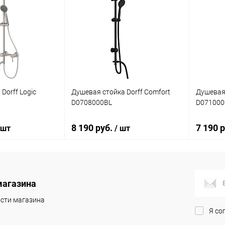
Dorff Logic
Душевая стойка Dorff Comfort
Душевая 
D0708000BL
D071000
8 190 руб.
7 190 
 шт
/ шт
корзину
В корзину
магазина
ик
Сравнение
Купить в 1 клик
Сравнение
Купит
сти магазина
Я со
Под заказ
В избранное
Под заказ
В изб