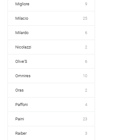
Migliore
9
Milacio
25
Milardo
6
Nicolazzi
2
Olive'S
6
Omnires
10
Oras
2
Paffoni
4
Paini
23
Raiber
3