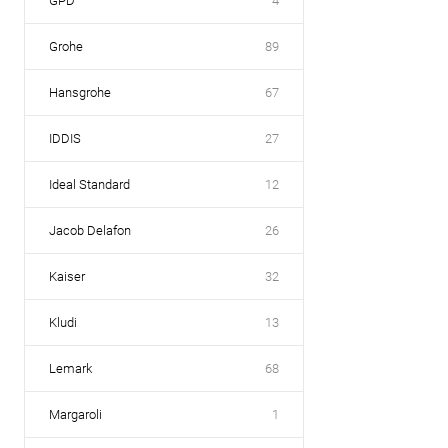
GPD
4
Grohe
89
Hansgrohe
67
IDDIS
27
Ideal Standard
12
Jacob Delafon
26
Kaiser
32
Kludi
13
Lemark
68
Margaroli
1