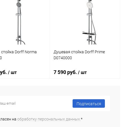
стойка Dorff Norma
Душевая стойка Dorff Prime
0
D0740000
руб.
7 590 руб.
/ шт
/ шт
В корзину
В корзину
Подписаться
ь в 1 клик
Сравнение
Купить в 1 клик
Сравнение
гласен на
обработку персональных данных.
*
ранное
Под заказ
В избранное
Под заказ