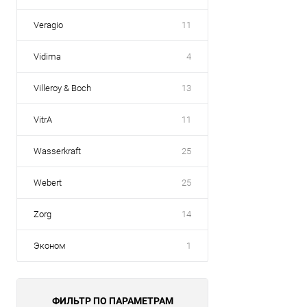
Veragio
11
Vidima
4
Villeroy & Boch
13
VitrA
11
Wasserkraft
25
Webert
25
Zorg
14
Эконом
1
ФИЛЬТР ПО ПАРАМЕТРАМ