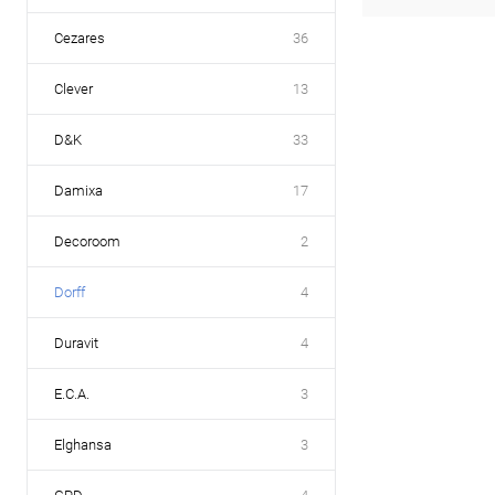
Cezares
36
Clever
13
D&K
33
Damixa
17
Decoroom
2
Dorff
4
Duravit
4
E.C.A.
3
Elghansa
3