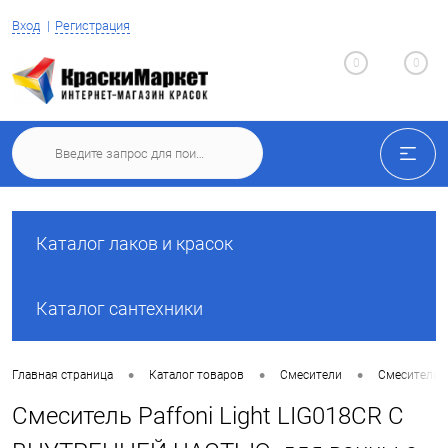
Вход
Регистрация
0
0
Каталог лаков и красок
Каталог сантехники
•
•
•
Главная страница
Каталог товаров
Смесители
Смесители 
Смеситель Paffoni Light LIG018CR С