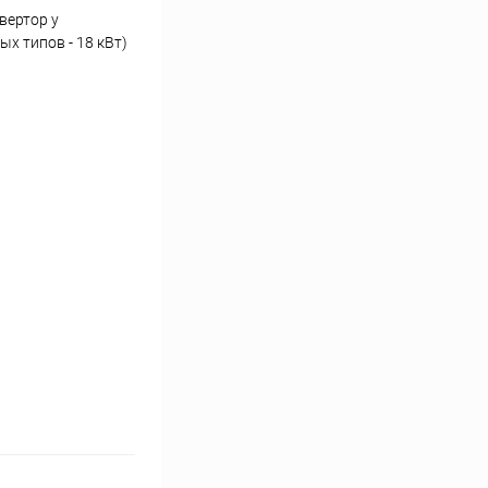
вертор у
х типов - 18 кВт)