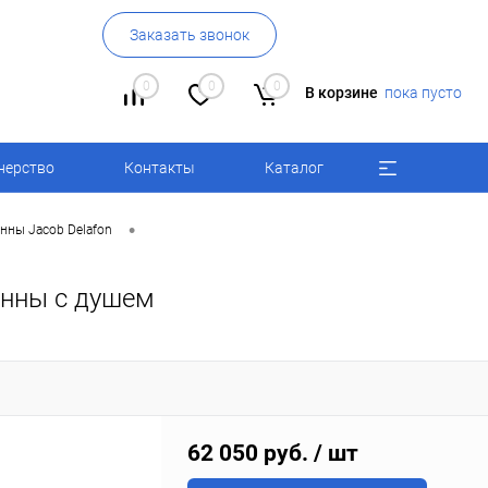
Заказать звонок
0
0
0
В корзине
пока пусто
нерство
Контакты
Каталог
•
нны Jacob Delafon
анны с душем
62 050 руб.
/ шт