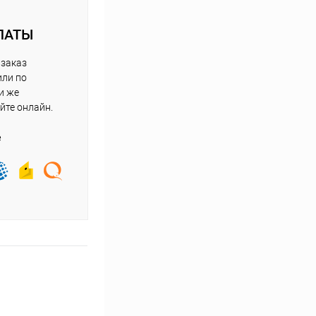
ЛАТЫ
 заказ
или по
и же
йте онлайн.
е