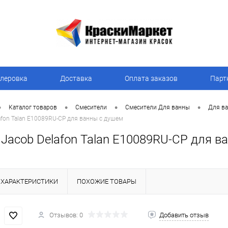
леровка
Доставка
Оплата заказов
Парт
•
•
•
•
Каталог товаров
Смесители
Смесители Для ванны
Для ва
afon Talan E10089RU-CP для ванны с душем
 Jacob Delafon Talan E10089RU-CP для в
ХАРАКТЕРИСТИКИ
ПОХОЖИЕ ТОВАРЫ
Отзывов: 0
Добавить отзыв