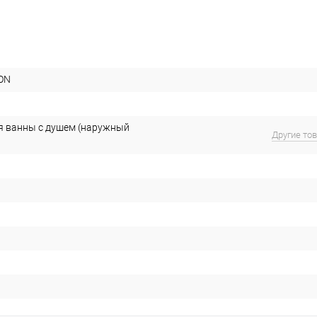
ON
я ванны с душем (наружный
Другие то