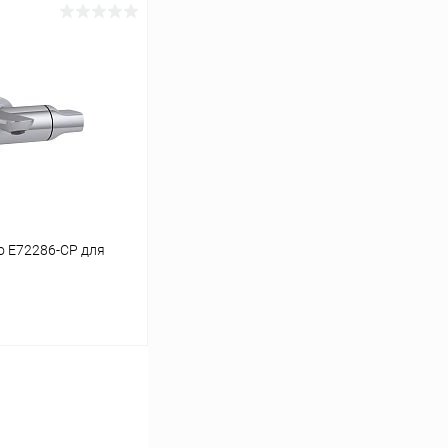
ину
Сравнение
Под заказ
eo E72286-CP для
ину