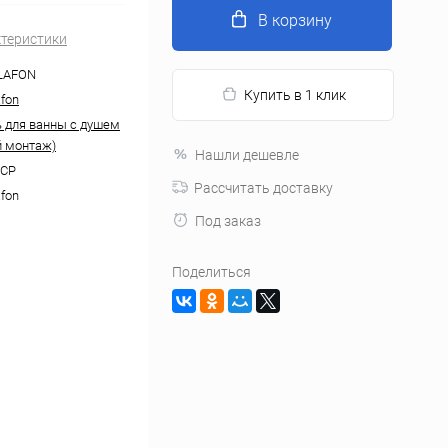
В корзину
ктеристики
LAFON
Купить в 1 клик
afon
 для ванны с душем
 монтаж)
Нашли дешевле
-CP
Рассчитать доставку
afon
Под заказ
Поделиться