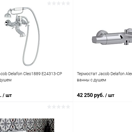
В корзину
В корз
 клик
Сравнение
Купить в 1 клик
ое
Под заказ
В избранное
cob Delafon Cleo1889 E24313-CP
Термостат Jacob Delafon Al
 душем
ванны с душем
б.
42 250 руб.
/ шт
/ шт
В корзину
В корз