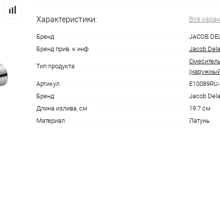
Характеристики:
Все хара
Бренд
JACOB DE
Бренд прив. к инф
Jacob Del
Смеситель
Тип продукта
(наружный
Артикул
E10089RU
Бренд
Jacob Del
Длина излива, см
19.7 см
Материал
Латунь