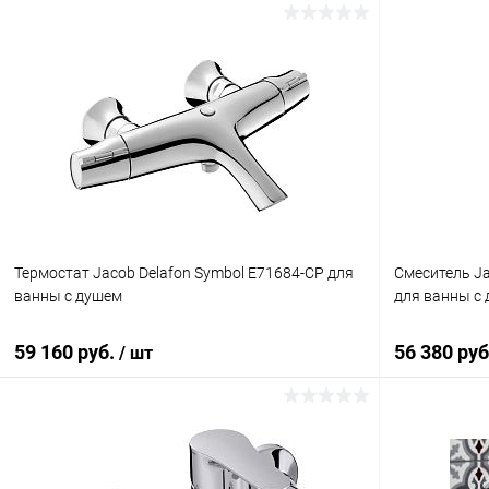
В корзину
Купить в 1 клик
Сравнение
Купить в 1
В избранное
Под заказ
В избранн
Термостат Jacob Delafon Symbol E71684-CP для
Смеситель Ja
ванны с душем
для ванны с
59 160 руб.
56 380 ру
/ шт
В корзину