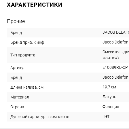
ХАРАКТЕРИСТИКИ
Прочие
JACOB DELAF
Бренд
Jacob Delafon
Бренд прив. к инф
Смеситель дл
Тип продукта
монтаж)
E10089RU-CP
Артикул
Jacob Delafon
Бренд
19.7 см
Длина излива, см
Латунь
Материал
Франция
Страна
Нет
Душевой гарнитур в комплекте