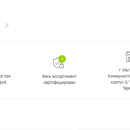
г. Мы
ка при
Коммунистич
Весь ассортимент
руб.
корпус 3/1
сертифицирован
Тер