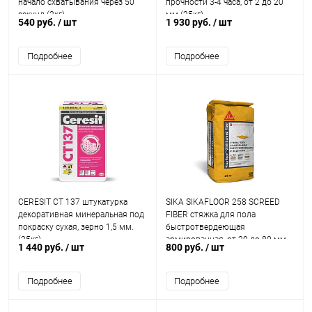
начало схватывания через 50
прочности 3-4 часа, от 2 до 20
секунд (2кг)
мм (25кг)
540 руб.
/ шт
1 930 руб.
/ шт
Подробнее
Подробнее
CERESIT CT 137 штукатурка
SIKA SIKAFLOOR 258 SCREED
декоративная минеральная под
FIBER стяжка для пола
покраску сухая, зерно 1,5 мм.
быстротвердеющая
(25кг)
армированная, от 20 до 80 мм
1 440 руб.
/ шт
800 руб.
/ шт
(25кг)
Подробнее
Подробнее