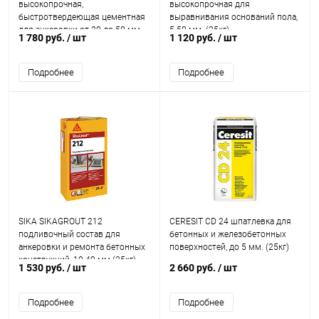
высокопрочная,
высокопрочная для
быстротвердеющая цементная
выравнивания оснований пола,
для анкеровки от 20 до 50 мм.
5-50 мм. (25кг)
1 780 руб.
/ шт
1 120 руб.
/ шт
(25кг)
Подробнее
Подробнее
SIKA SIKAGROUT 212
CERESIT CD 24 шпатлевка для
подливочный состав для
бетонных и железобетонных
анкеровки и ремонта бетонных
поверхностей, до 5 мм. (25кг)
конструкций, 10-40 мм (25кг)
1 530 руб.
/ шт
2 660 руб.
/ шт
Подробнее
Подробнее