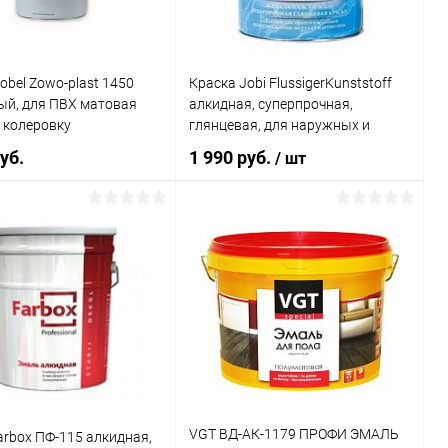
 Масса:
obel Zowo-plast 1450
Краска Jobi FlussigerKunststoff
ый, для ПВХ матовая
алкидная, суперпрочная,
 колеровку
глянцевая, для наружных и
внутренних работ
уб.
1 990 руб.
/ шт
каталога:
Symphony Winner
тановая,
альная,
В корзину
розионная,
В корзину
сто-матовая
ь в 1 клик
К сравнению
Купить в 1 клик
К сравнению
ранное
В наличии
В избранное
В наличии
 Масса:
Литраж | Масса:
0,9 л
каталога:
VGT ВД-АК-1179 ПРОФИ ЭМАЛЬ
rbox ПФ-115 алкидная,
Цвет