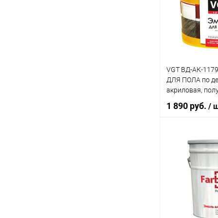
Купить в 1 кл
В избранное
VGT ВД-АК-117
ДЛЯ ПОЛА по де
акриловая, пол
(2,5кг)
1 890 руб.
/ 
В 
Купить в 1 кл
В избранное