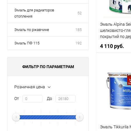
Эмаль для радиаторов
52
отопления
Эмаль Alpina Se
Эмаль по ржавчине
185
шелковисто-гля
покрытий по дер
ПВХ белая
Эмаль ПФ 115
192
4 110 руб.
ФИЛЬТР ПО ПАРАМЕТРАМ
В 
Купить в 1 кл
Розничная цена
В избранное
От
До
Литраж | Масса:
2,5 л
Элемент каталог
Эмаль Tikkurila 