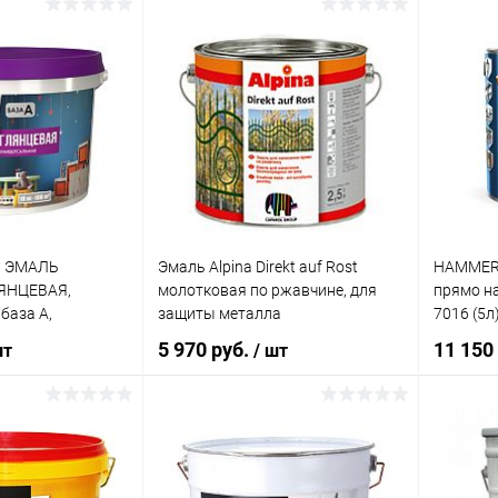
корзину
В корзину
ик
К сравнению
Купить в 1 клик
К сравнению
Купит
В наличии
В избранное
В наличии
В изб
9 ЭМАЛЬ
Эмаль Alpina Direkt auf Rost
HAMMERI
ЯНЦЕВАЯ,
молотковая по ржавчине, для
прямо на
база А,
защиты металла
7016 (5л
г)
5 970 руб.
11 150
шт
/ шт
корзину
В корзину