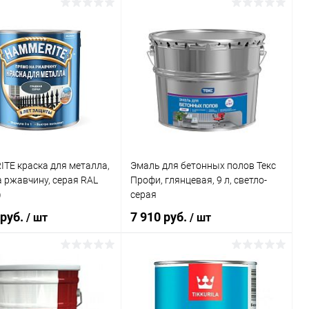
В корзину
В корзину
ь в 1 клик
К сравнению
Купить в 1 клик
К сравнению
ранное
В наличии
В избранное
В наличии
TE краска для металла,
Эмаль для бетонных полов Текс
 ржавчину, серая RAL
Профи, глянцевая, 9 л, светло-
)
серая
 руб.
7 910 руб.
/ шт
/ шт
В корзину
В корзину