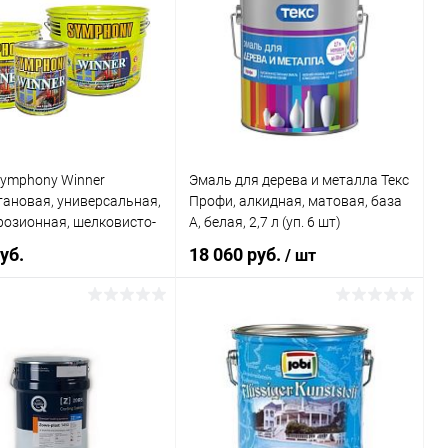
Symphony Winner
Эмаль для дерева и металла Текс
ановая, универсальная,
Профи, алкидная, матовая, база
розионная, шелковисто-
A, белая, 2,7 л (уп. 6 шт)
уб.
18 060 руб.
/ шт
В корзину
В корзину
ь в 1 клик
Сравнение
Купить в 1 клик
К сравнению
ранное
В наличии
В избранное
В наличии