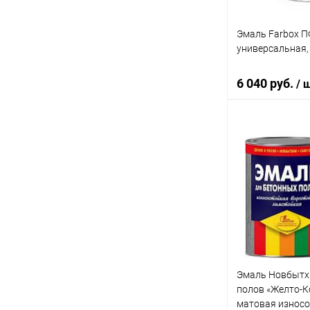
Эмаль Farbox П
универсальная, 
6 040 руб.
/ 
В 
Купить в 1 кл
В избранное
Эмаль Новбытх
полов «Желто-К
матовая износос