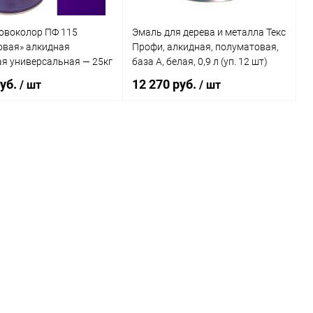
овоколор ПФ 115
Эмаль для дерева и металла Текс
овая» алкидная
Профи, алкидная, полуматовая,
я универсальная — 25кг
база A, белая, 0,9 л (уп. 12 шт)
or»
руб.
12 270 руб.
/ шт
/ шт
В корзину
В корзину
ь в 1 клик
К сравнению
Купить в 1 клик
К сравнению
ранное
В наличии
В избранное
В наличии