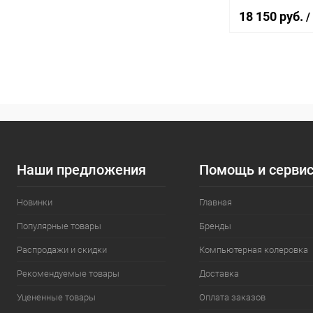
уп 6 шт] Novbyt
18 150 руб.
/
В 
Купить в 1 кл
В избранное
Наши предложения
Помощь и серви
Новинки
Главная
Популярные товары
Бренды
Распродажи и скидки
Компьютерная колеровка
Рекомендуемые товары
Доставка
Уцененные товары
Оплата заказов