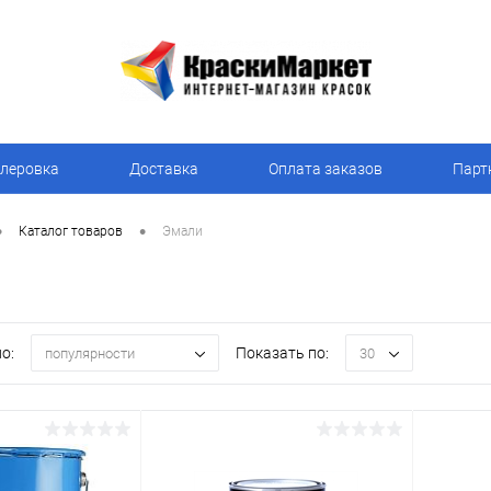
леровка
Доставка
Оплата заказов
Парт
•
•
Каталог товаров
Эмали
о:
Показать по:
популярности
30