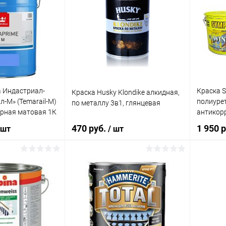
а Индастриал-
Краска 
Краска Husky Klondike алкидная,
-М» (Temarail-М)
полиурет
по металлу 3в1, глянцевая
рная матовая 1К
антикор
Tikkurila
матовая
470 руб.
1 950 р
 шт
/ шт
корзину
В корзину
Купит
ик
Сравнение
Купить в 1 клик
Сравнение
В изб
В наличии
В избранное
В наличии