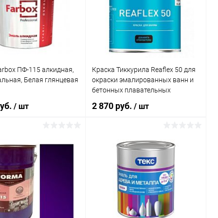
ь в 1 клик
К сравнению
Купить в 1 клик
К сравнению
ранное
В наличии
В избранное
В наличии
rbox ПФ-115 алкидная,
Краска Тиккурила Reaflex 50 для
льная, Белая глянцевая
окраски эмалированных ванн и
бетонных плавательных
бассейнов 1 л
руб.
2 870 руб.
/ шт
/ шт
В корзину
В корзину
ь в 1 клик
К сравнению
Купить в 1 клик
К сравнению
ранное
В наличии
В избранное
В наличии