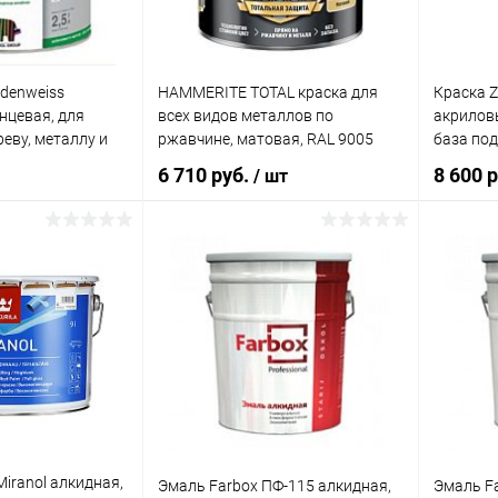
Литраж |
Элемент каталога:
0,9 л
Краска Husky Klondike
алкидная, по металлу 3в1,
глянцевая
idenweiss
HAMMERITE TOTAL краска для
Краска Z
Цвет
нцевая, для
всех видов металлов по
акрилов
Белый
еву, металлу и
ржавчине, матовая, RAL 9005
база под
черный (2,2л)
6 710 руб.
8 600 р
/ шт
Элемент 
Краска 
полиуре
универс
корзину
В корзину
антикор
шелкови
ик
К сравнению
Купит
Купить в 1 клик
К сравнению
В наличии
В изб
В избранное
В наличии
Литраж |
1 л
а:
Элемент 
Miranol алкидная,
Эмаль Farbox ПФ-115 алкидная,
Эмаль Fa