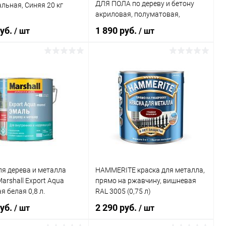
ДЛЯ ПОЛА по дереву и бетону
льная, Синяя 20 кг
Zobel Zowo-plast 1450
Белый
ый, для ПВХ матовая
акриловая, полуматовая,
д колеровку
светлый орех (2,5кг)
руб.
1 890 руб.
/ шт
/ шт
Элемент каталога:
Краска Jobi
FlussigerKunststoff алкидная,
суперпрочная, глянцевая, для
В корзину
В корзину
наружных и внутренних работ
ь в 1 клик
К сравнению
Купить в 1 клик
К сравнению
ранное
В наличии
В избранное
В наличии
я дерева и металла
HAMMERITE краска для металла,
arshall Export Aqua
прямо на ржавчину, вишневая
я белая 0,8 л.
RAL 3005 (0,75 л)
руб.
2 290 руб.
/ шт
/ шт