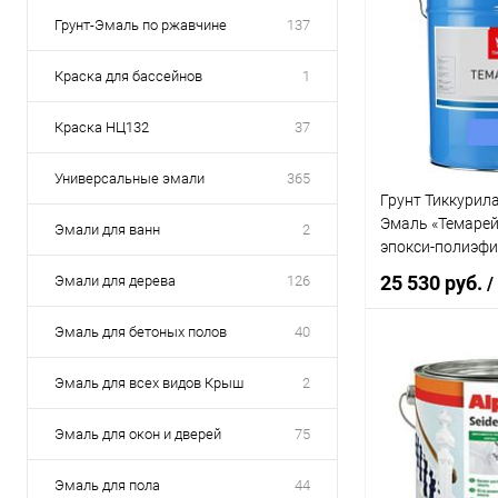
Грунт-Эмаль по ржавчине
137
Краска для бассейнов
1
Краска НЦ132
37
Универсальные эмали
365
Грунт Тиккурил
Эмаль «Темарейл
Эмали для ванн
2
эпокси-полиэфи
(18л) База TCH «
25 530 руб.
Эмали для дерева
126
/
Industrial»
Эмаль для бетоных полов
40
В 
Эмаль для всех видов Крыш
2
Купить в 1 кл
Эмаль для окон и дверей
75
В избранное
Эмаль для пола
44