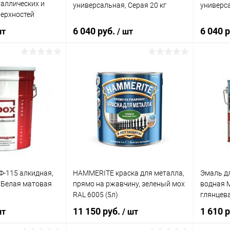
таллических и
универсальная, Серая 20 кг
универса
idenweiss
Краска 
нцевая, для
акрилов
ерхностей
еву, металлу
база по
6 040 руб.
6 040 
шт
/ шт
корзину
В корзину
ик
К сравнению
Купить в 1 клик
К сравнению
Купит
В наличии
В избранное
В наличии
В изб
а:
Ф-115 алкидная,
HAMMERITE краска для металла,
Эмаль дл
 Белая матовая
прямо на ржавчину, зеленый мох
водная M
Miranol
краски
RAL 6005 (5л)
глянцева
и деревянных
11 150 руб.
1 610 
шт
/ шт