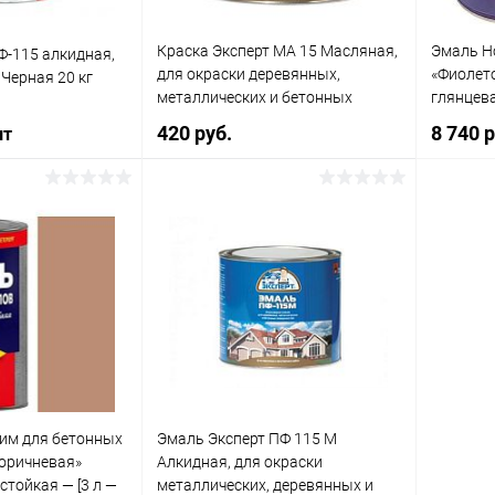
0,9 л
Краска Эксперт МА 15 Масляная,
Эмаль Н
Ф-115 алкидная,
Цвет
для окраски деревянных,
«Фиолет
Черная 20 кг
Белый
металлических и бетонных
глянцева
поверхностей
«Novocol
420 руб.
8 740 
шт
Элемент каталога:
Эмаль Олимп алкидная,
Быстросохнущая, для
бетонных полов
В корзину
корзину
Купить в 1 клик
К сравнению
ик
К сравнению
Купит
В избранное
В наличии
В наличии
В изб
Литраж | Масса:
1 кг
им для бетонных
Эмаль Эксперт ПФ 115 М
Цвет
оричневая»
Алкидная, для окраски
Белый
Коричневый
тойкая — [3 л —
металлических, деревянных и