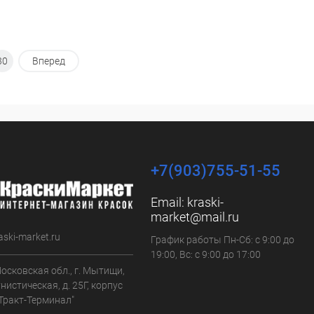
30
Вперед
+7(903)755-51-55
Email:
kraski-
market@mail.ru
aski-market.ru
График работы Пн-Сб: с 9:00 до
19:00, Вс: с 9:00 до 17:00
осковская обл., г. Мытищи,
нистическая, д. 25Г, корпус
"Тракт-Терминал"