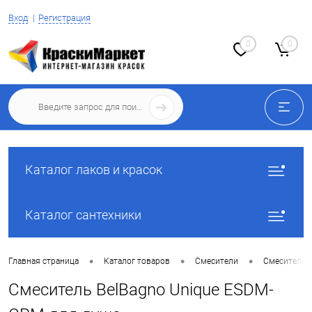
Вход
Регистрация
0
0
Каталог лаков и красок
Каталог сантехники
•
•
•
Главная страница
Каталог товаров
Смесители
Смесители 
Смеситель BelBagno Unique ESDM-