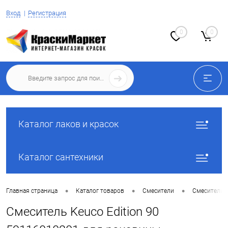
Вход
Регистрация
0
0
Каталог лаков и красок
Каталог сантехники
•
•
•
Главная страница
Каталог товаров
Смесители
Смесители 
Смеситель Keuco Edition 90