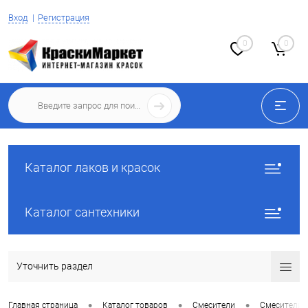
Вход
Регистрация
0
0
Каталог лаков и красок
Каталог сантехники
Уточнить раздел
•
•
•
Главная страница
Каталог товаров
Смесители
Смесители 