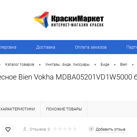
леровка
Доставка
Оплата заказов
Парт
•
•
•
•
•
Каталог товаров
Унитазы , биде , писсуары
Биде
Bien
есное Bien Vokha MDBA05201VD1W5000 
ХАРАКТЕРИСТИКИ
ПОХОЖИЕ ТОВАРЫ
Отзывов: 0
Добавить отзыв