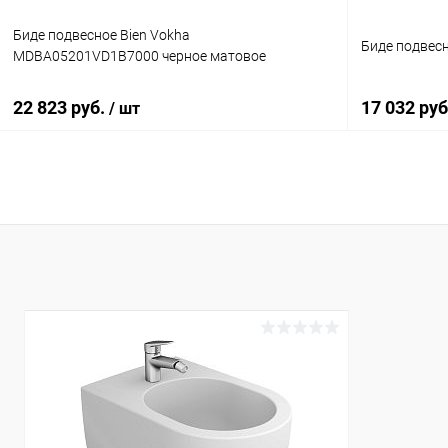
Биде подвесное Bien Vokha
Биде подвес
MDBA05201VD1B7000 черное матовое
22 823 руб.
17 032 ру
/ шт
В корзину
Купить в 1 клик
Сравнение
Купить в 1
В избранное
Под заказ
В избранн