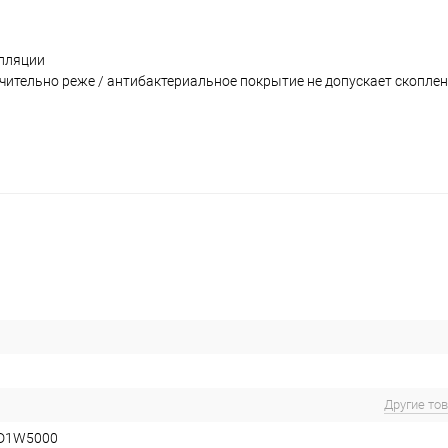
алляции
чительно реже / антибактериальное покрытие не допускает скопле
Другие то
D1W5000