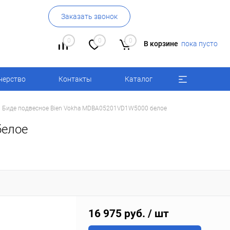
Заказать звонок
0
0
0
В корзине
пока пусто
нерство
Контакты
Каталог
Биде подвесное Bien Vokha MDBA05201VD1W5000 белое
белое
16 975 руб.
/ шт