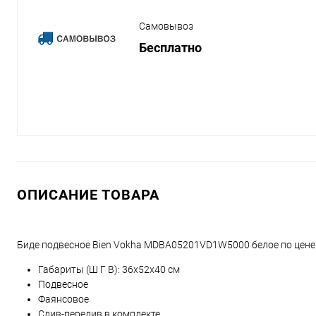
Самовывоз
Бесплатно
ОПИСАНИЕ ТОВАРА
Биде подвесное Bien Vokha MDBA05201VD1W5000 белое по цене
Габариты (Ш Г В):
36
x
52
x
40
см
Подвесное
Фаянсовое
Слив-перелив в комплекте