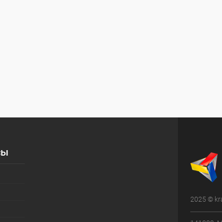
сы
2025 © kr