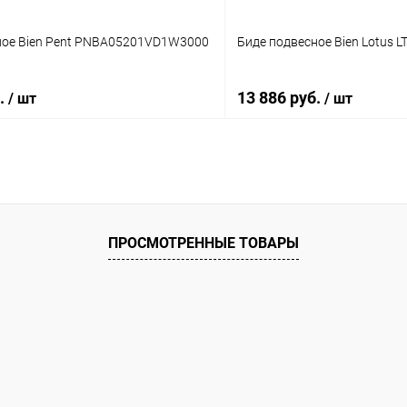
ное Bien Pent PNBA05201VD1W3000
Биде подвесное Bien Lotus
б.
13 886 руб.
/ шт
/ шт
В корзину
В корз
 клик
Сравнение
Купить в 1 клик
ПРОСМОТРЕННЫЕ ТОВАРЫ
ое
Под заказ
В избранное