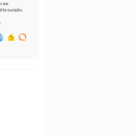
и же
йте онлайн.
е