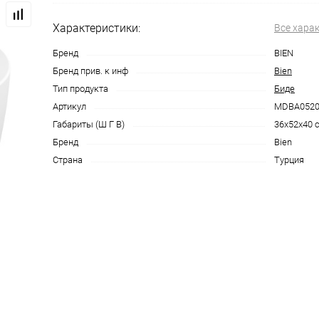
Характеристики:
Все хара
Бренд
BIEN
Бренд прив. к инф
Bien
Тип продукта
Биде
Артикул
MDBA052
Габариты (Ш Г В)
36x52x40 
Бренд
Bien
Страна
Турция