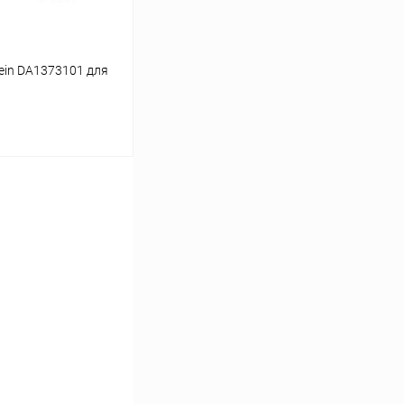
ein DA1373101 для
ину
Сравнение
Под заказ