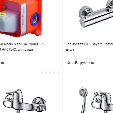
&K Rhein Marx DA1394601 С
Термостат D&K Bayern Pots
 ЧАСТЬЮ, для душа
душа
12 130 руб.
/ шт
/ шт
В корзину
В корз
1 клик
Сравнение
Купить в 1 клик
ое
Под заказ
В избранное