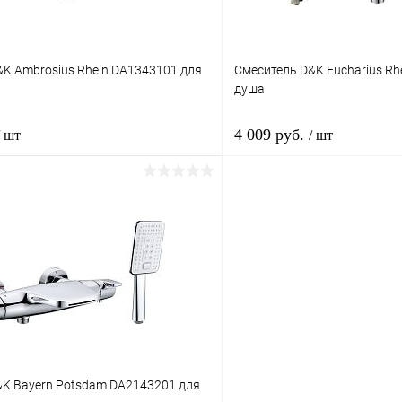
&K Ambrosius Rhein DA1343101 для
Смеситель D&K Eucharius Rh
душа
4 009 руб.
/ шт
/ шт
В корзину
В корз
1 клик
Сравнение
Купить в 1 клик
ое
Под заказ
В избранное
&K Bayern Potsdam DA2143201 для