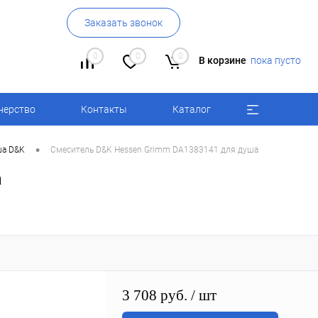
Заказать звонок
0
0
0
В корзине
пока пусто
нерство
Контакты
Каталог
•
ша D&K
Смеситель D&K Hessen Grimm DA1383141 для душа
а
3 708 руб.
/ шт