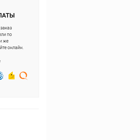
ЛАТЫ
 заказ
или по
и же
йте онлайн.
е