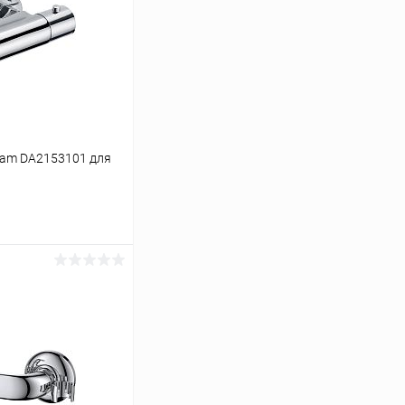
dam DA2153101 для
ину
Сравнение
Под заказ