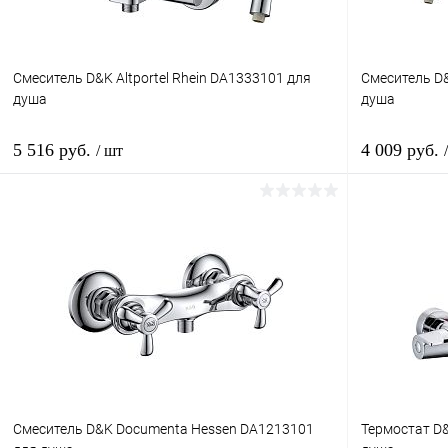
Смеситель D&K Altportel Rhein DA1333101 для
Смеситель D
душа
душа
5 516 руб.
4 009 руб.
/ шт
В корзину
Купить в 1 клик
Сравнение
Купить в 
В избранное
Под заказ
В избранн
Смеситель D&K Documenta Hessen DA1213101
Термостат D