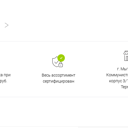
г. Мы
ка при
Коммунистич
Весь ассортимент
руб.
корпус 3/1
сертифицирован
Тер