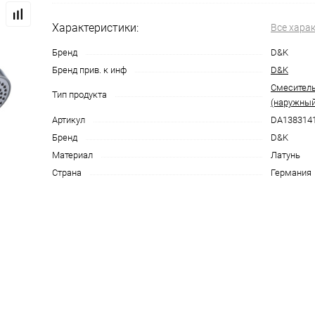
Характеристики:
Все хара
Бренд
D&K
Бренд прив. к инф
D&K
Смеситель
Тип продукта
(наружный
Артикул
DA138314
Бренд
D&K
Материал
Латунь
Страна
Германия