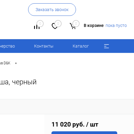
Заказать звонок
0
0
0
В корзине
пока пусто
нерство
Контакты
Каталог
•
ша D&K
уша, черный
11 020 руб.
/ шт