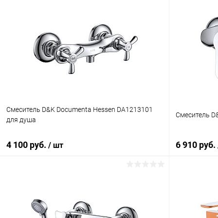
В корзину
Купить в 1 клик
Сравнение
Купить в 1
В избранное
Под заказ
В избранное
Смеситель D&K Documenta Hessen DA1213101
Смеситель D
для душа
4 100 руб.
6 910 руб.
/ шт
В корзину
Купить в 1 клик
Сравнение
Купить в 1