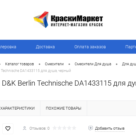
леровка
Доставка
Оплата заказов
Парт
•
•
•
•
Каталог товаров
Смесители
Смесители Для душа
Для ду
n Technische DA1433115 для душа, черный
D&K Berlin Technische DA1433115 для д
ХАРАКТЕРИСТИКИ
ПОХОЖИЕ ТОВАРЫ
Отзывов: 0
Добавить отзыв