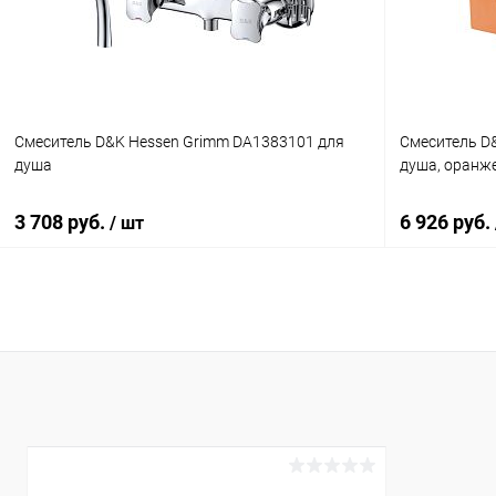
В избранное
Под заказ
В избранное
Смеситель D&K Hessen Grimm DA1383101 для
Смеситель D&
душа
душа, оранж
3 708 руб.
6 926 руб.
/ шт
В корзину
Купить в 1 клик
Сравнение
Купить в 1
В избранное
Под заказ
В избранное