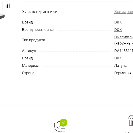
Характеристики:
Все хара
Бренд
D&K
Бренд прив. к инф
D&K
Смеситель
Тип продукта
(наружный
Артикул
DA143311
Бренд
D&K
Материал
Латунь
Страна
Германия