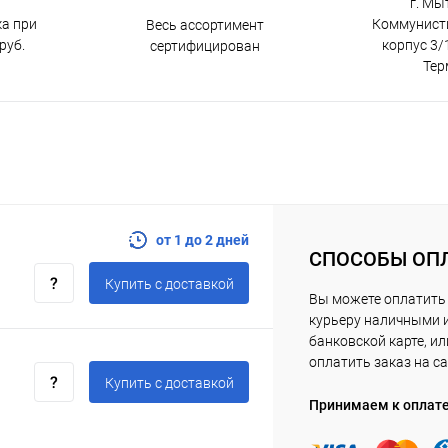
г. Мы
ка при
Коммунистич
Весь ассортимент
руб.
корпус 3/1
сертифицирован
Тер
от 1 до 2 дней
СПОСОБЫ ОП
Купить c доставкой
Вы можете оплатить
курьеру наличными 
банковской карте, ил
оплатить заказ на са
Купить c доставкой
Принимаем к оплат