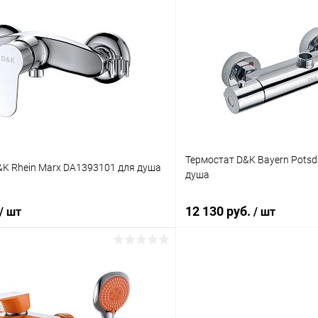
В корзину
В корз
 клик
Сравнение
Купить в 1 клик
Под заказ
В избранное
Термостат D&K Bayern Pots
&K Rhein Marx DA1393101 для душа
душа
12 130 руб.
/ шт
/ шт
В корзину
В корз
 клик
Сравнение
Купить в 1 клик