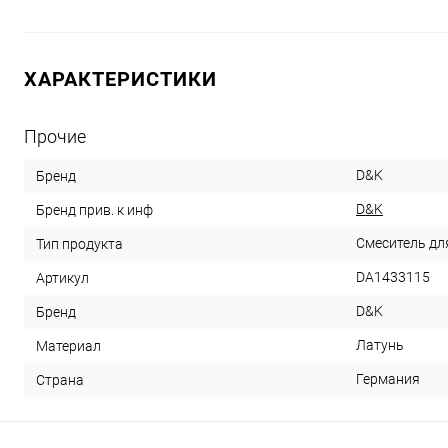
ХАРАКТЕРИСТИКИ
Прочие
D&K
Бренд
D&K
Бренд прив. к инф
Смеситель дл
Тип продукта
DA1433115
Артикул
D&K
Бренд
Латунь
Материал
Германия
Страна