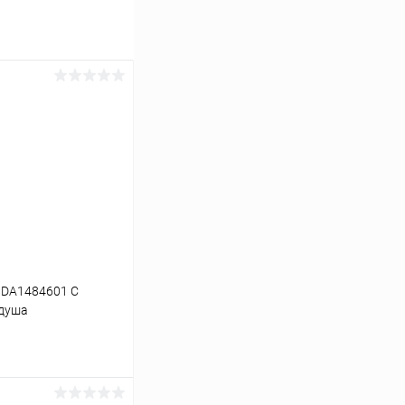
d DA1484601 С
душа