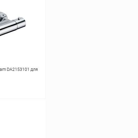
ину
Сравнение
Под заказ
dam DA2153101 для
ину
Сравнение