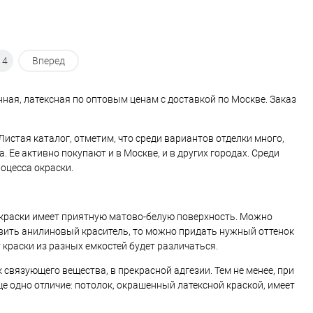
14
Вперед
нная, латексная по оптовым ценам с доставкой по Москве. Заказ
истая каталог, отметим, что среди вариантов отделки много,
Ее активно покупают и в Москве, и в других городах. Среди
оцесса окраски.
окраски имеет приятную матово-белую поверхность. Можно
бавить анилиновый краситель, то можно придать нужный оттенок
 краски из разных емкостей будет различаться.
 связующего вещества, в прекрасной адгезии. Тем не менее, при
ще одно отличие: потолок, окрашенный латексной краской, имеет