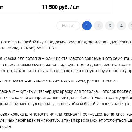
глубокоматовая база BW 10 л.
11 500 руб.
шт
/ шт
а:
Euro Smart 2 -
рьерная, для
Назад
1
2
3
4
корзину
В корзину
 потолка на любой вкус - водоэмульсионная, акриловая, дисперсио
ик
К сравнению
Купить в 1 клик
К сравнению
 телефону +7 (495) 66-00-174.
В наличии
В избранное
В наличии
 краска для потолка – один из стандартов современного ремонта. Л
ва предлагаемых материалов лидирует водно-дисперсионная краска. 
ств покупатели в отзывах называют невысокую цену и простоту пр
я потолка можно наносить кистью, валиком, распылителем.
ариант – купить интерьерную краску для потолка. Потолок после 
тенки, но самый распространенный цвет – белый. Если в краску до
влять пигмент нужно сразу во весь объем белой краски, иначе цвет
овая краска для потолка или латексная? Преимущество латекса, как
ленных перепадах температур, и такая краска может отслоиться. Е
ность.