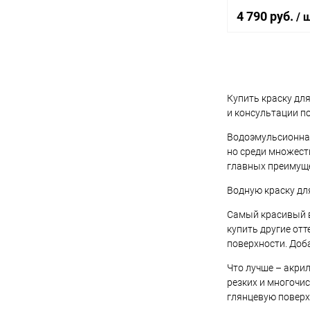
белая 10 л.
4 790 руб.
/ 
Элемент каталог
Краска Tikkurila 
акриловая, инте
стен и потолков
В 
Купить краску для
Купить в 1 кл
и консультации по
В избранное
Водоэмульсионная
но среди множест
главных преимуще
Водную краску дл
Самый красивый в
купить другие от
поверхности. Доба
Что лучше – акрил
резких и многочис
глянцевую поверх