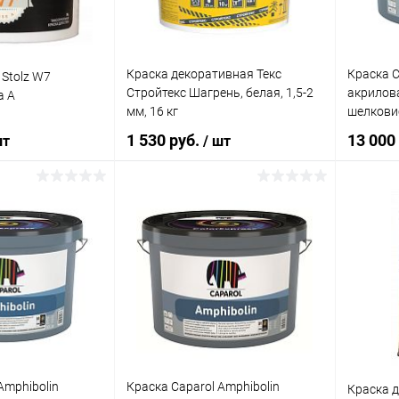
Литраж | Масса:
Литраж |
2 л
15 кг
Элемент каталога:
Краска декоративная Текс
Краска C
 Stolz W7
Цвет
Стройтекс Шагрень, белая, 1,5-2
акрилова
а А
Краска Alpa Альпалюкс
Белый
акриловая, для стен и
мм, 16 кг
шелкови
потолков
1 530 руб.
13 000
шт
/ шт
Элемент 
Краска 
БЕЛОСН
для нар
корзину
В корзину
работ, 
ик
Сравнение
Купить в 1 клик
Сравнение
Купит
В наличии
В избранное
В наличии
В изб
Литраж |
5 л
Элемент 
Amphibolin
Краска Caparol Amphibolin
Краска д