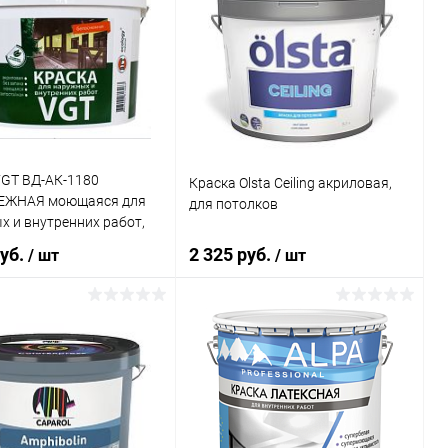
VGT ВД-АК-1180
Краска Olsta Ceiling акриловая,
ЕЖНАЯ моющаяся для
для потолков
 и внутренних работ,
руб.
2 325 руб.
/ шт
/ шт
В корзину
В корзину
ь в 1 клик
Сравнение
Купить в 1 клик
Сравнение
ранное
В наличии
В избранное
В наличии