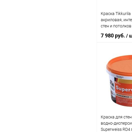
Краска Tikkurila 
акриловая, инт
стен и потолков
7 980 руб.
/ 
В 
Купить в 1 кл
В избранное
Литраж | Масса:
9 л
Краска для стен
Цвет
водно-дисперси
Белый
Superweiss RD4