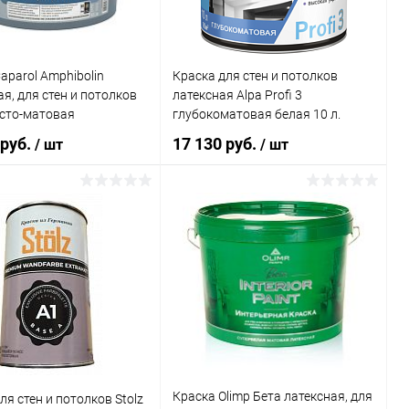
 Масса:
Цвет
Белый
aparol Amphibolin
Краска для стен и потолков
Элемент каталога:
я, для стен и потолков
латексная Alpa Profi 3
Краска Olsta Ceiling
сто-матовая
глубокоматовая белая 10 л.
акриловая, для потолков
 руб.
17 130 руб.
/ шт
/ шт
каталога:
VGT ВД-АК-1180
ЕЖНАЯ моющаяся
ужных и внутренних
В корзину
В корзину
матовая
ь в 1 клик
Сравнение
Купить в 1 клик
Сравнение
ранное
В наличии
В избранное
В наличии
 Масса:
каталога:
Краска Olimp Бета латексная, для
ля стен и потолков Stolz