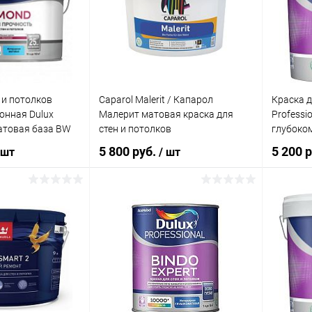
ик
К сравнению
Купить в 1 клик
К сравнению
Купит
В наличии
В избранное
В наличии
В изб
а:
льфа
потолков,
 и потолков
Caparol Malerit / Капарол
Краска д
онная Dulux
Малерит матовая краска для
Professio
атовая база BW
стен и потолков
глубоко
л.
5 800 руб.
5 200 
 шт
/ шт
корзину
В корзину
ик
К сравнению
Купить в 1 клик
К сравнению
Купит
В наличии
В избранное
В наличии
В изб
Литраж | Масса: