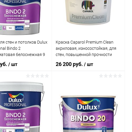
ь в 1 клик
К сравнению
Купить в 1 клик
К сравнению
ранное
В наличии
В избранное
В наличии
ля стен и потолков Dulux
Краска Caparol Premium Clean
nal Bindo 2
акриловая, износостойкая, для
матовая белоснежная 9
стен, повышенной прочности
руб.
26 200 руб.
/ шт
/ шт
В корзину
В корзину
ь в 1 клик
К сравнению
Купить в 1 клик
К сравнению
ранное
В наличии
В избранное
В наличии
Литраж | Масса: