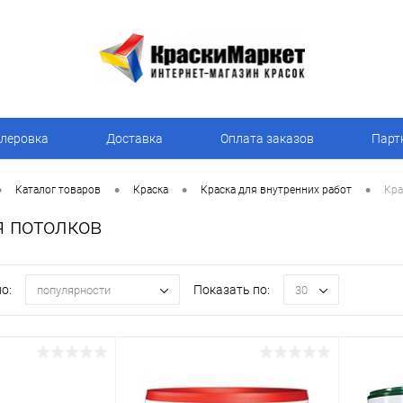
леровка
Доставка
Оплата заказов
Парт
•
•
•
•
Каталог товаров
Краска
Краска для внутренних работ
Кра
я потолков
о:
Показать по:
популярности
30