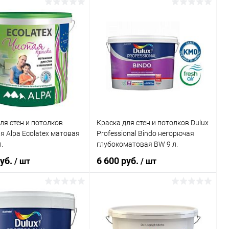
каталога:
В корзину
В корзину
для стен и потолков
1. Абсолютно матовая,
ь в 1 клик
К сравнению
Купить в 1 клик
К сравнению
ранное
В наличии
В избранное
В наличии
ля стен и потолков
Краска для стен и потолков Dulux
я Alpa Ecolatex матовая
Professional Bindo негорючая
.
глубокоматовая BW 9 л.
руб.
6 600 руб.
/ шт
/ шт
В корзину
В корзину