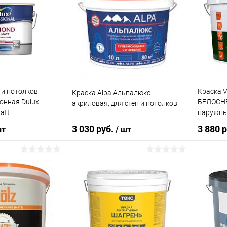
 и потолков
Краска 
Краска Alpa Альпалюкс
онная Dulux
БЕЛОСН
акриловая, для стен и потолков
att
наружных
 база BW 1 л.
матовая
3 030 руб.
3 880 
шт
/ шт
корзину
В корзину
ик
Сравнение
Купить в 1 клик
Сравнение
Купит
В наличии
В избранное
В наличии
В изб