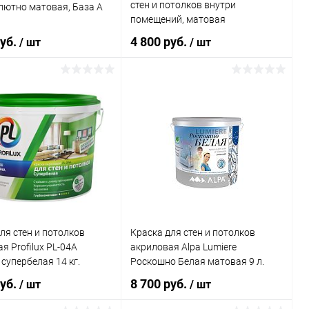
стен и потолков внутри
лютно матовая, База А
Caparol Amphibolin
я, для стен и
помещений, матовая
в шелковисто-
я
руб.
4 800 руб.
/ шт
/ шт
В корзину
В корзину
ь в 1 клик
Сравнение
Купить в 1 клик
Сравнение
ранное
В наличии
В избранное
В наличии
Элемент каталога:
Краска Olimp Бета латексная,
для стен и потолков внутри
помещений, матовая
 Масса:
ля стен и потолков
Краска для стен и потолков
я Profilux PL-04А
акриловая Alpa Lumiere
супербелая 14 кг.
Роскошно Белая матовая 9 л.
руб.
8 700 руб.
/ шт
/ шт