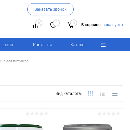
Заказать звонок
0
0
0
В корзине
пока пусто
нерство
Контакты
Каталог
ска для потолков
Вид каталога: