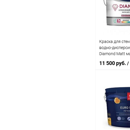
Купить в 1 кл
В избранное
Элемент каталог
Краска Olimp А
латексная, для 
глубокоматовая
Краска для стен
водно-дисперси
Diamond Matt м
10 л.
11 500 руб.
/
В 
Купить в 1 кл
В избранное