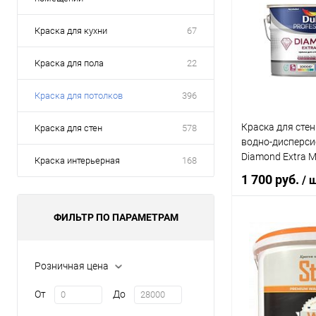
Краска для кухни
67
Краска для пола
22
Краска для потолков
396
Краска для стен
Краска для стен
578
водно-дисперси
Diamond Extra M
Краска интерьерная
168
глубокоматовая
1 700 руб.
/ 
ФИЛЬТР ПО ПАРАМЕТРАМ
В 
Розничная цена
Купить в 1 кл
От
До
В избранное