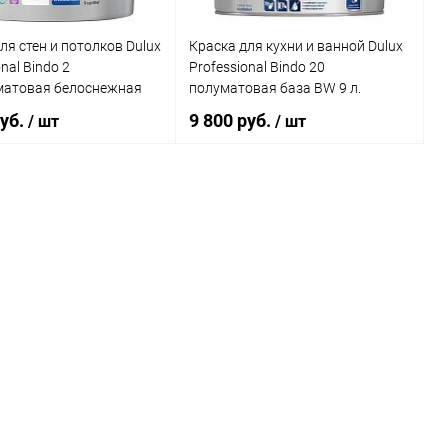
5 л
Элемент каталога:
ля стен и потолков Dulux
Краска для кухни и ванной Dulux
nal Bindo 2
Professional Bindo 20
Краска Caparol Premium
Clean акриловая,
матовая белоснежная
полуматовая база BW 9 л.
износостойкая, для стен,
повышенной прочности
руб.
9 800 руб.
/ шт
/ шт
В корзину
В корзину
ь в 1 клик
К сравнению
Купить в 1 клик
К сравнению
ранное
В наличии
В избранное
В наличии