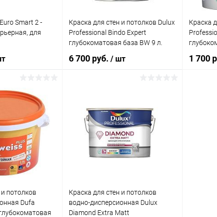
2,5 л
Euro Smart 2 -
Краска для стен и потолков Dulux
Краска д
Цвет
ерьерная, для
Professional Bindo Expert
Professio
Белый
глубокоматовая база BW 9 л.
глубоко
2,5 л.
6 700 руб.
1 700 
шт
/ шт
Элемент каталога:
Caparol Malerit / Капарол
Малерит матовая краска для
стен и потолков
корзину
В корзину
ик
К сравнению
Купить в 1 клик
К сравнению
Купит
В наличии
В избранное
В наличии
В изб
 и потолков
Краска для стен и потолков
онная Dufa
водно-дисперсионная Dulux
 глубокоматовая
Diamond Extra Matt