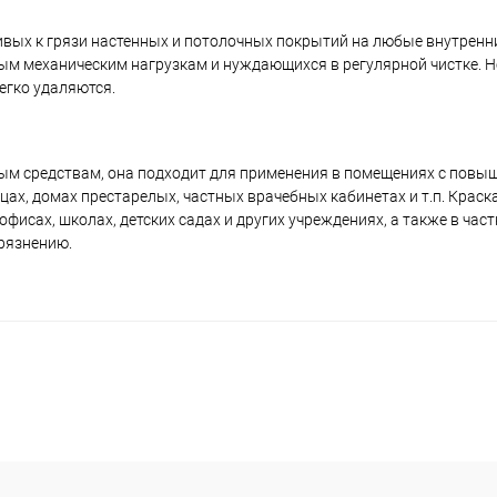
ивых к грязи настенных и потолочных покрытий на любые внутренн
м механическим нагрузкам и нуждающихся в регулярной чистке. Н
егко удаляются.
ым средствам, она подходит для применения в помещениях с пов
ах, домах престарелых, частных врачебных кабинетах и т.п. Краск
офисах, школах, детских садах и других учреждениях, а также в ча
рязнению.