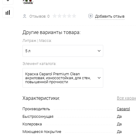
Отзывов: 0
Добавить отзыв
Другие варианты товара:
Литраж | Масса:
5 л
Элемент каталога:
Краска Caparol Premium Clean
акриловая, износостойкая, для стен,
повышенной прочности
Характеристики:
Все хара
Производитель
Caparol
Быстросохнущая
Да
Колеровка
Да
Моющееся покрытие
Да