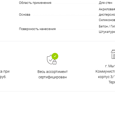
Область применения
Для стен
Акриловая
Основа
дисперсио
Силиконо
Бетон / Ги
Поверхность нанесения
Штукатур
г. Мы
ка при
Коммунистич
Весь ассортимент
руб.
корпус 3/1
сертифицирован
Тер