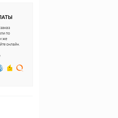
ЛАТЫ
 заказ
или по
и же
йте онлайн.
е