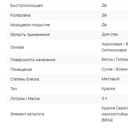
Да
Быстросохнущая
Да
Колеровка
Да
Моющееся покрытие
Для стен
Область применения
Акриловая / 
Основа
Силиконовая
Бетон / Гипсо
Поверхность нанесения
Сухое / Влаж
Помещение
Матовый
Степень блеска
Краска
Тип
5 л
Литраж | Масса
Краска Caparo
Элемент каталога
износостойка
[8834]