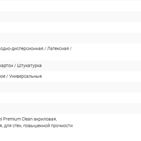
Водно-дисперсионная / Латексная /
картон / Штукатурка
ное / Универсальные
l Premium Clean акриловая,
я, для стен, повышенной прочности