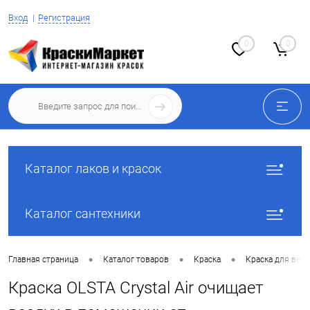
Вход
Регистрация
0
0
Каталог лаков и красок
Каталог сантехники
•
•
•
Главная страница
Каталог товаров
Краска
Краска для вну
Краска OLSTA Crystal Air очищает