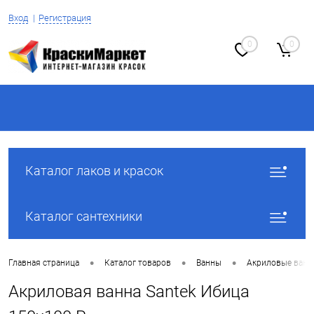
Вход
Регистрация
0
0
Каталог лаков и красок
Каталог сантехники
•
•
•
Главная страница
Каталог товаров
Ванны
Акриловые ван
Акриловая ванна Santek Ибица