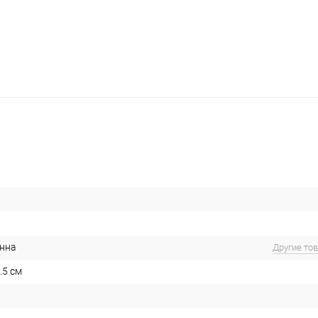
нна
Другие то
.5 см