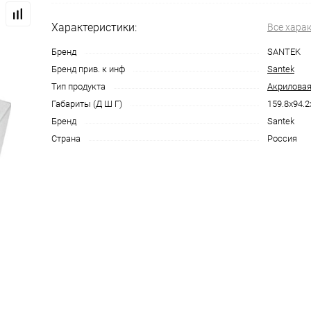
Характеристики:
Все хара
Бренд
SANTEK
Бренд прив. к инф
Santek
Тип продукта
Акриловая
Габариты (Д Ш Г)
159.8x94.2
Бренд
Santek
Страна
Россия