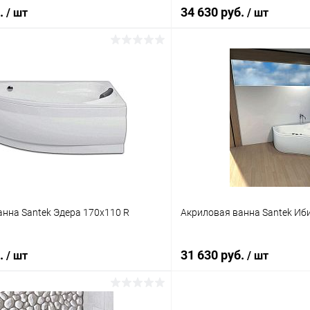
б.
34 630 руб.
/ шт
/ шт
Подписаться
Подпис
 клик
Сравнение
Купить в 1 клик
ое
Недоступно
В избранное
нна Santek Эдера 170x110 R
Акриловая ванна Santek Иб
б.
31 630 руб.
/ шт
/ шт