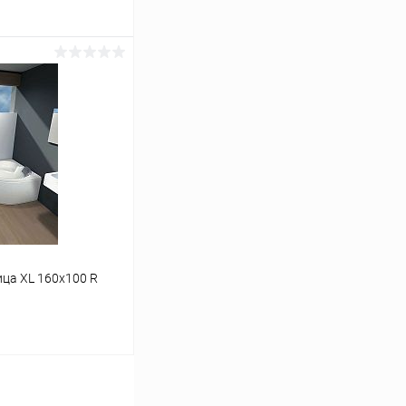
аться
Сравнение
Недоступно
ица XL 160x100 R