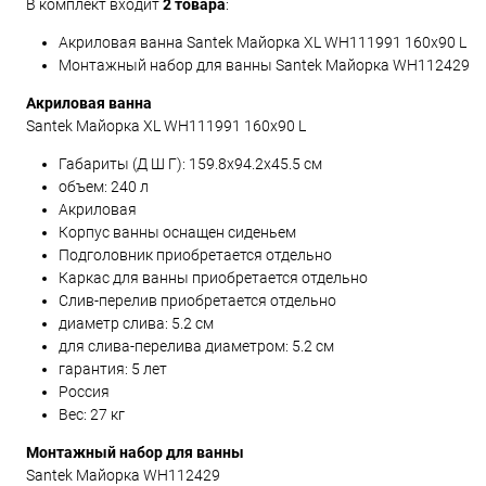
В комплект входит
2 товара
:
Акриловая ванна Santek Майорка XL WH111991 160x90 L
Монтажный набор для ванны Santek Майорка WH112429
Акриловая ванна
Santek Майорка XL WH111991 160x90 L
Габариты (Д Ш Г):
159.8
x
94.2
x
45.5
см
объем: 240 л
Акриловая
Корпус ванны оснащен сиденьем
Подголовник приобретается отдельно
Каркас для ванны приобретается отдельно
Слив-перелив приобретается отдельно
диаметр слива: 5.2 см
для слива-перелива диаметром: 5.2 см
гарантия: 5 лет
Россия
Вес: 27 кг
Монтажный набор для ванны
Santek Майорка WH112429