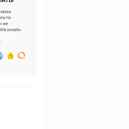
ЛАТЫ
 заказ
или по
и же
йте онлайн.
е