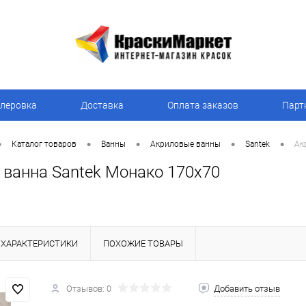
леровка
Доставка
Оплата заказов
Парт
•
•
•
•
•
Каталог товаров
Ванны
Акриловые ванны
Santek
Ак
 ванна Santek Монако 170x70
ХАРАКТЕРИСТИКИ
ПОХОЖИЕ ТОВАРЫ
Отзывов: 0
Добавить отзыв