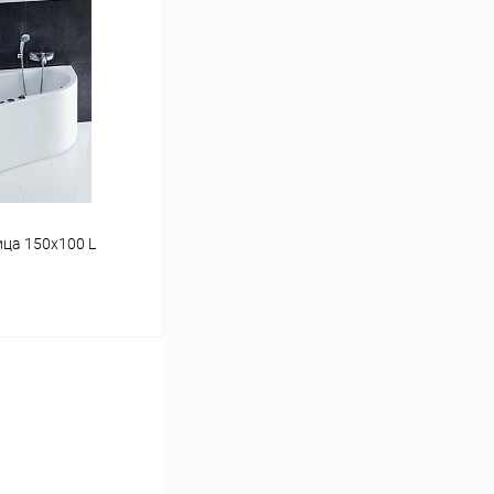
аться
Сравнение
Недоступно
ица 150x100 L
аться
Сравнение