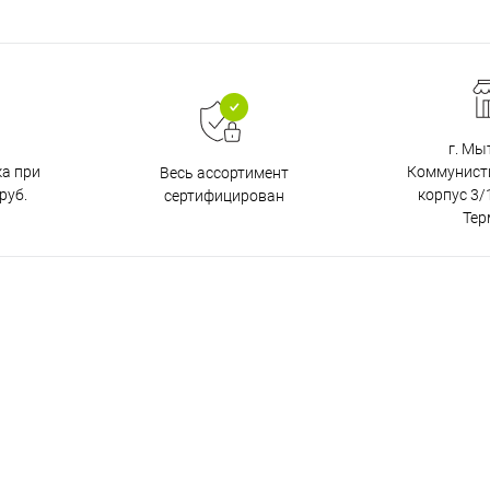
г. Мы
ка при
Коммунистич
Весь ассортимент
руб.
корпус 3/1
сертифицирован
Тер