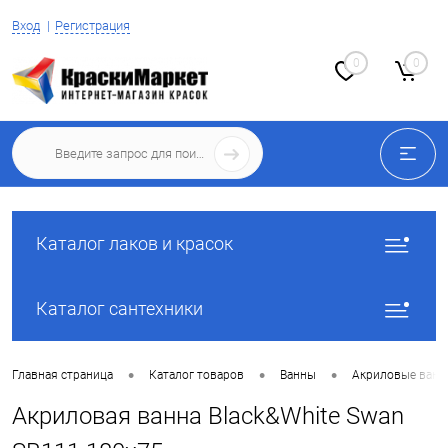
Вход
Регистрация
0
0
Каталог лаков и красок
Каталог сантехники
•
•
•
Главная страница
Каталог товаров
Ванны
Акриловые ван
Акриловая ванна Black&White Swan